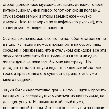
сторон доносились мужские, женские, детские голоса,
интернациональный говор, топот ног, скрип половиц,
стук закрываемых и открываемых ежеминутно
дверей… Кто-то говорил по телефону (по-русски!), кто-
то негромко мелодично напевал…
Сейчас я, конечно, жалею, что не полюбопытствовал, не
вышел из нашего номера посмотреть на обретённых
соседей. Подозреваю, что в отельном коридоре все эти
звуки растворились бы в туманной мгле, и ни одна
живая душа не попалась бы мне навстречу… Но
догадка о том, что звуки издают не живые обитатели
гэста, а призрачные его сущности, пришла мне уже
много поздней...
Звуки были недостаточно грубые, чтобы идти и просить
невидимых соседей утихомириться, но навязчивые, не
дающие уснуть. Не помогал и «белый шум»,
поставленный фоном. И только когда я в три часа ночи