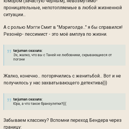
юмором (зачастую чёрным), невозмутимо-
проницательные, непотопляемые в любой жизненной
ситуации...
А с ролью Мэгги Смит в "Мэриголде..." я бы справился!
Резонёр- пессимист - это моё амплуа по жизни.
tarjuman сказалa:
Эх, жалко, что вы с Таней не любовники, скрывающиеся от
погони
Жалко, конечно... погорячились с женитьбой... Вот и не
получилось у нас захватывающего детектива)))
tarjuman сказалa:
Юра, а что такое бранзулетки?(((
Забываем классику? Вспомни переход Бендера через
границу: