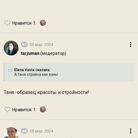
Нравится
: 1
87
05 мар. 2024
tarjuman
(модератор)
Elena Vasta сказалa:
А Таня стройна как лань!
Таня -образец красоты и стройности!
Нравится
: 1
88
05 мар. 2024