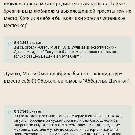
великого хаоса может родиться такая красота. Так что,
брезгливым любителям выхолощенной красоты там не
место. Хотя для себя я бы все-таки хотела чистенькое
местечко))
GNC343 сказал:
Вы смотрели «Отель МЭРИГОЛД, лучший из экзотических»
Джона Мэддена? Так у нас был примерно такой же вариант,
только без Джуди Денч и Мэгги Смит…
Думаю, Мэгги Смит одобрила бы твою кандидатуру
вместо себя))) Обожаю ее юмор в "Аббатстве Даунтон".
GNC343 сказал:
В глазах отельера была тоска и неверие в свои силы. Похоже,
он устал бороться за существование и был бы рад, если бы
вверенный ему отель просто рассыпался. В подтверждение
маленькая деталь – у нас не спросили паспорта, и даже не
поинтересовались ни именами, ни национальностью! Полное