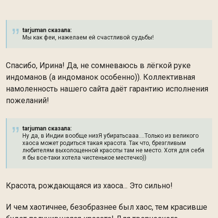
tarjuman сказалa:
Мы как феи, нажелаем ей счастливой судьбы!
Спасибо, Ирина! Да, не сомневаюсь в лёгкой руке
индоманов (а индоманок особенно)). Коллективная
намоленность нашего сайта даёт гарантию исполнения
пожеланий!
tarjuman сказалa:
Ну да, в Индии вообще низЯ убиратьсааа....Только из великого
хаоса может родиться такая красота. Так что, брезгливым
любителям выхолощенной красоты там не место. Хотя для себя
я бы все-таки хотела чистенькое местечко))
Красота, рождающаяся из хаоса... Это сильно!
И чем хаотичнее, безобразнее был хаос, тем красивше