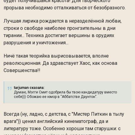
будет получившаяся красота! Для творческого
прорыва необходимо отталкиваться от безобразного.
Лучшая лирика рождается в неразделённой любви,
строки о свободе наиболее пронгзительны в дни
тирании... Техника достигает вершины в орудиях
разрушения и уничтожения...
Ничё такая теорийка вырисовывается, вполне
революционная. Да здравствует Хаос, как основа
Совершенства!!
tarjuman сказалa:
Думаю, Мэгги Смит одобрила бы твою кандидатуру вместо
себя))) Обожаю ее юмор в "Аббатстве Даунтон".
Всегда (ну, ладно, с детства, с "Мистер Питкин в тылу
врага")) ценил английский кинематограф, да и
литературу тоже. Особенно хороши там старушки: с