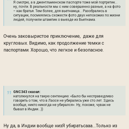
Я смотрю, а в джентльменском паспорте тоже мой портретик…
ну, почти. В реальности мы с ним совершенно разные, а на фото
– как братья. Тем более, для вьетнамца… Разобрались в
ситуации, посмеялись схожести фото двух непохожих по жизни
людей, получили штампик о выезде из Вьетнама.
Очень заковыристое приключение, даже для
кругловых. Видимо, как продолжение темки с
паспортами. Хорошо, что легкое и безопасное.
GNC343 сказал:
натолкнулся на такую сентенцию: «Было бы несправедливо
говорить о том, что в Лаосе не убирались уже сто лет. Здесь
вообще, никто никогда не убирался». Ну, похоже, чувак не
бывал в Индии…))
Ну да, в Индии вообще низЯ убиратьсааа....Только из