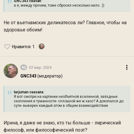
GNC343 сказал:
а я, между прочим, тоже сбросил несколько кило...))
Не от вьетнамских деликатесов ли? Главное, чтобы на
здоровье обоим!
Нравится
: 1
93
07 мар. 2024
GNC343
(модератор)
tarjuman сказалa:
Я вот смотрю на картинки необъятной вселенной, звёздные
скопления и туманности- сплошной же ж хаос? А докопался до
сути- выверен каждый атом в общем взаимодействии
Ирина, я даже не знаю, кто ты больше - лирический
философ, или философический поэт?