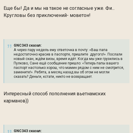
Еще бы! Да и мы на такое не согласные уже. Фи...
Кругловы без приключений- моветон!
GNC343 сказал:
А через пару недель ему ответочка в почту: «Ваш папа
недостаточно красив в паспорте, пришлите другого!». Послали
новый скан, ждём визы, время идёт. Когда мы уже грузились в
Пулково, Сане ещё сообщение пришло: «Теперь папы вашего
паспорт настолько хорош, что мамин рядом с ним не смотрится,
замените!». Ребята, а месяц назад вы об этом не могли
сказать? Деньги, кстати, никто не возвращает.
Интересный способ пополнения вьетнамских
карманов))
GNC343 сказал: