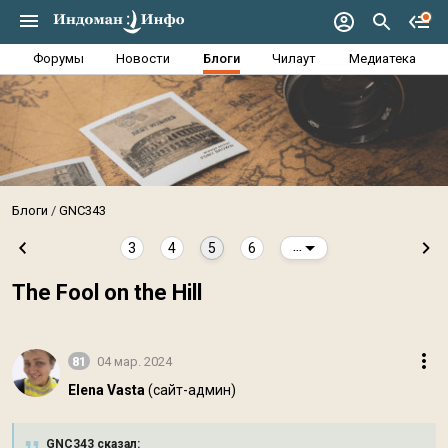
Форумы
Новости
Блоги
Чилаут
Медиатека
Блоги
GNC343
3
4
5
6
...
The Fool on the Hill
81
04 мар. 2024
Elena Vasta
(сайт-админ)
GNC343 сказал: