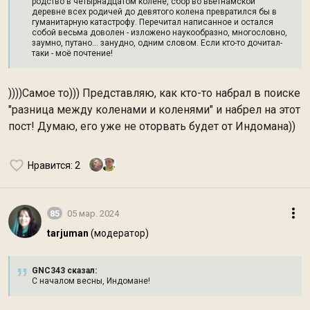
родство в четырнадцатом колене, сбор во вьетнамской
деревне всех родичей до девятого колена превратился бы в
гуманитарную катастрофу. Перечитал написанное и остался
собой весьма доволен - изложено наукообразно, многословно,
заумно, путано... занудно, одним словом. Если кто-то дочитал-
таки - моё почтение!
))))Самое то))) Представляю, как кто-то набрал в поиске
"разница между коленами и коленями" и набрел на этот
пост! Думаю, его уже не оторвать будет от Индомана))
Нравится
: 2
85
05 мар. 2024
tarjuman
(модератор)
GNC343 сказал:
С началом весны, Индомане!