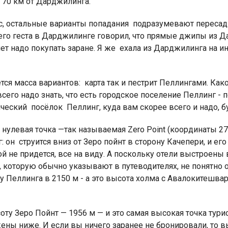
в 70 км от Дарджилинга.
с, остальные варианты попадания подразумевают пересадку
оего геста в Дарджилинге говорил, что прямые джипы из 
лет надо покупать заране. Я же ехала из Дарджилинга на 
Индийский океан
ся масса вариантов: карта так и пестрит Пеллингами. Как
его надо знать, что есть городское поселение Пеллинг - 
ческий посёлок Пеллинг, куда вам скорее всего и надо, 
нулевая точка —так называемая Zero Point (координаты 27.3
 он струится вниз от Зеро пойнт в сторону Качепери, и ег
й не придется, все на виду. А поскольку отели выстроены 
а, которую обычно указывают в путеводителях, не понятно о
у Пеллинга в 2150 м - а это высота холма с Авалокитешвар
ту Зеро Пойнт — 1956 м — и это самая высокая точка тури
ны ниже. И если вы ничего заранее не бронировали, то вы