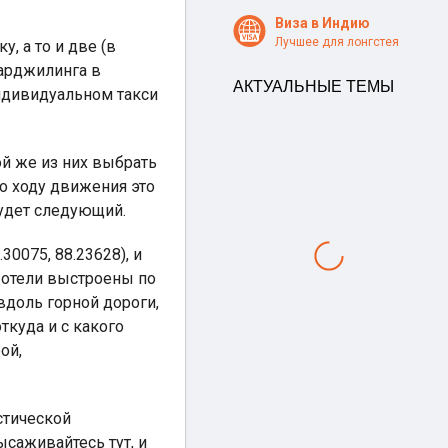
Виза в Индию
Лучшее для лонгстея
, а то и две (в
Дарджилинга в
АКТУАЛЬНЫЕ ТЕМЫ
индивидуальном такси
ой же из них выбрать
по ходу движения это
будет следующий.
0075, 88.23628), и
о отели выстроены по
вдоль горной дороги,
ткуда и с какого
ой,
стической
саживайтесь тут, и