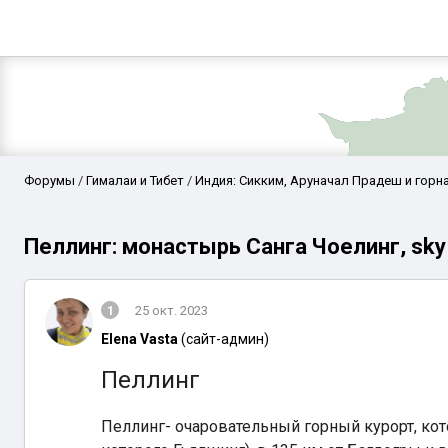
Форумы
Гималаи и Тибет
Индия: Сикким, Аруначал Прадеш и горна
Пеллинг: монастырь Санга Чоелинг, sky
1
25 окт. 2023
Elena Vasta
(сайт-админ)
Пеллинг
Аравийское мор
Пеллинг- очаровательный горный курорт, кот