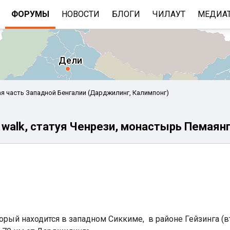
ФОРУМЫ
НОВОСТИ
БЛОГИ
ЧИЛАУТ
МЕДИА
я часть Западной Бенгалии (Дарджилинг, Калимпонг)
 walk, статуя Ченрези, монастырь Пемаян
е
Бенгальский залив
орый находится в западном Сиккиме, в районе Гейзинга (