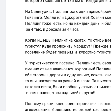
которого Гьялшинг), в 135 км от Багдогры и 
Из Силигури в Пеллинг есть один прямой рей
Гейзинге, Мелли или Джоретанге). Хозяин м
Пеллинг тоже есть, но не каждый день, и би
за 4 тыс, и доехала за 4 часа.
Когда ищешь Пеллинг на картах, то открывает
туристу? Куда проложить маршрут? Прежде вс
поселение будет первым, и курортно-туристи
У туристического поселка Пеллинг есть своя 
именно от нее начинается курортный Пеллинг:
обе стороны дороги в одну линию, искать сво
то они находятся на разной высоте. Та высот
потолка взята, Вики вообще указывает высот
возвышающегося над всей округой!
Поэтому правильнее ориентироваться на высо
агломерации, большинство отелей расположе