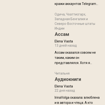
физуха, долгий спуск, потом
кражи аккаунтов Telegram
подъем по этому же пути.
без пароля и SMS
Вполне можно пропустить.
Прочитайте! У моих двух
Одича, Чхаттисгарх,
Пока
Западная Бенгалия и
знакомых вот так увели
Северо-Восточные штаты
аккаунты
Индии
Ассам
Elena Vasta
13 дней назад
Ассам оказался совсем не
таким, каким он
представлялся. Хотя я
увидела его буквально
краешек, но все же схватила
Читальня
ауру штата, как-то он меня
Аудиокниги
принял и я его. Пышная
Elena Vasta
природа, мягкие
22 дня назад
доброжелательные люди,
IrinaVolga сказалa: влюблена
такая как бы переходная
и в автора и чтеца. А кто
ступень между привычной