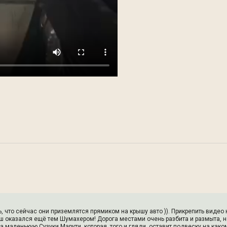
, что сейчас они приземлятся прямиком на крышу авто )). Прикрепить видео 
ш оказался ещё тем Шумахером! Дорога местами очень разбита и размыта, 
а маленькую Сузуки Марути, которая, того и гляди, оставит подвеску на как