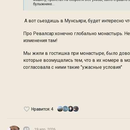
булыжнике...
А вот сьездишь в Мунсьяри, будет интересно чт
Про Ревалсар:конечно глобально монастырь. Не 
изменения там!
Мы жили в гостишка при монастыре, было доволь
которые возмущались тем, что в их номере в мо
согласовала с ними такие "ужасные условия"
Р№
Нравится
: 4
63
19 апр. 2026