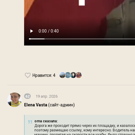
Р№
Нравится
: 4
62
19 апр. 2026
Elena Vasta
(сайт-админ)
oma сказалa:
Дорога же проходит прямо через их площадку, и казалось
поэтому размещаю ссылку, кому интересно. Водитель на
машину, пролетая на скорости все ухабы, было страшно з