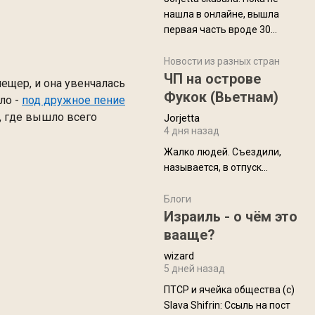
нашла в онлайне, вышла
первая часть вроде 30
июля. Премьера будет на
Дивали 8 ноября.
Новости из разных стран
ЧП на острове
ещер, и она увенчалась
Фукок (Вьетнам)
ло -
под дружное пение
р, где вышло всего
Jorjetta
4 дня назад
Жалко людей. Съездили,
называется, в отпуск...
Блоги
Израиль - о чём это
вааще?
wizard
5 дней назад
ПТСР и ячейка общества (с)
Slava Shifrin: Ссыль на пост