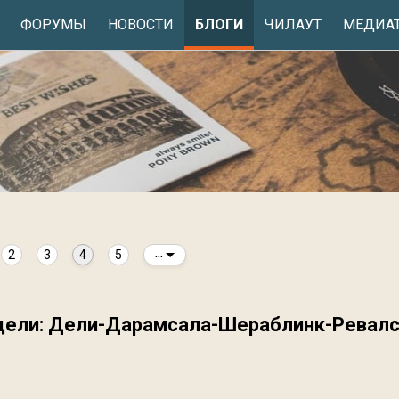
ФОРУМЫ
НОВОСТИ
БЛОГИ
ЧИЛАУТ
МЕДИА
2
3
4
5
...
едели: Дели-Дарамсала-Шераблинк-Ревалс