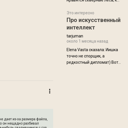
нравятся северные леса, как
масса в базовой
в Новгородчине)) Где флора
комплектации составляет
южной тайги
Это интересно
около 845 г. Палатка весит
Про искусственный
менее
интеллект
tarjuman
около 1 месяца назад
Elena Vasta сказалa: Иишка
точно не спорщик, а
редкостный дипломат) Вот,
точно, надо его в МИДы на
помощь в переговорах
слать))
не дает из-за размера файла,
но он нещадно разбивал
ом-нибудь свалившемся с гор