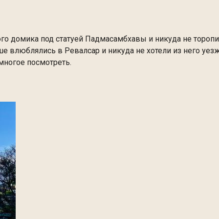
ого домика под статуей Падмасамбхавы и никуда не тороп
 влюблялись в Ревалсар и никуда не хотели из него уезжат
 многое посмотреть.