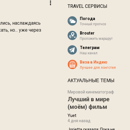
TRAVEL СЕРВИСЫ
Погода
ились, наслаждаясь
Точный прогноз
ь, но... уже через
Brouter
Проложить маршрут
Телеграм
Наш канал
Виза в Индию
Лучшее для лонгстея
АКТУАЛЬНЫЕ ТЕМЫ
Мировой кинематограф
Лучший в мире
(моём) фильм
Yuet
4 дня назад
Jorjetta сказалa: Пока не