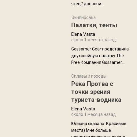
чтец? дополни
нам Индией и остальными
рекомендацию
СВ штатами, которые я тоже
Экипировка
надеюсь увидеть.
Палатки, тенты
Elena Vasta
около 1 месяца назад
Gossamer Gear представила
двухслойную палатку The
Free Компания Gossamer
Gear представила
туристическую палатку The
Сплавы и походы
Free, которая стала первой
Река Протва с
полностью самонесущей
точки зрения
ультралегкой моделью в
туриста-водника
ассортименте
Elena Vasta
производителя. Новинка
около 1 месяца назад
получила двухслойную
конструкцию с отдельным
Юлиана сказалa: Красивые
внешним тентом и сетчатой
места) Мне больше
внутренней палаткой, а ее