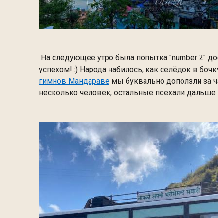
На следующее утро была попытка "number 2" дое
успехом! :) Народа набилось, как селёдок в бочк
гимнов Мандараве
мы буквально доползли за ча
несколько человек, остальные поехали дальше