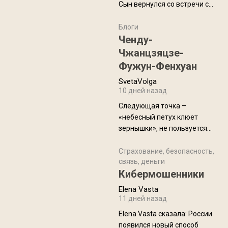
Сын вернулся со встречи с
армейскими друзьями (год
уже, как демобилизовались,
Блоги
а продолжают встречаться
Ченду-
почти каждую неделю) и с
Чжанцзяцзе-
порога сообщил: "Эйтан
Фужун-Фенхуан
разводится!" Эйтан -
SvetaVolga
мальчик из религиозной
10 дней назад
семьи, из тех, кого называют
"вязаные кипы". С 2022-го
Следующая точка –
«небесный петух клюет
зернышки», не пользуется
спросом и вполне
заслужено, и чтобы попасть
Страхование, безопасность,
связь, деньги
на начало тропы показали
Кибермошенники
водителю карту, иначе
автобус не остановится.
Elena Vasta
Пошли туда, потому что я
11 дней назад
начиталась восторженных
Elena Vasta сказалa: России
отзывов. По мне – сплошная
появился новый способ