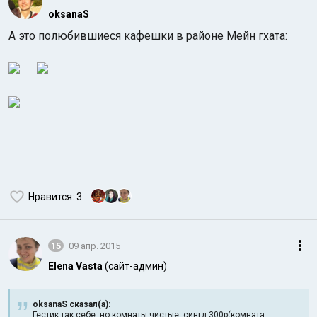
oksanaS
А это полюбившиеся кафешки в районе Мейн гхата:
Нравится
: 3
15
09 апр. 2015
Elena Vasta
(сайт-админ)
oksanaS сказал(а):
Гестик так себе, но комнаты чистые, сингл 300р(комната