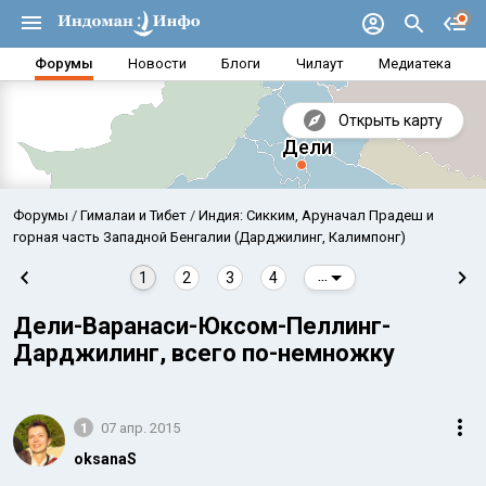
Форумы
Новости
Блоги
Чилаут
Медиатека
Открыть карту
Форумы
Гималаи и Тибет
Индия: Сикким, Аруначал Прадеш и
горная часть Западной Бенгалии (Дарджилинг, Калимпонг)
1
2
3
4
...
Дели-Варанаси-Юксом-Пеллинг-
Дарджилинг, всего по-немножку
1
07 апр. 2015
Аравийское море
Бенг
oksanaS