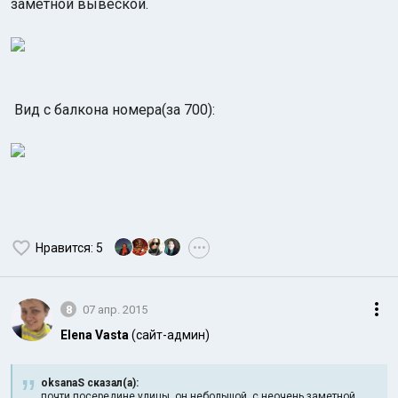
заметной вывеской.
Вид с балкона номера(за 700):
Нравится
: 5
•••
8
07 апр. 2015
Elena Vasta
(сайт-админ)
oksanaS сказал(а):
почти посередине улицы, он небольшой, с неочень заметной