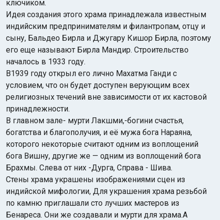
ключиком.
Идея создания этого храма принадлежала известным
индийским предпринимателям и филантропам, отцу и
сыну, Бальдео Бирла и Джугару Кишор Бирла, поэтому
его еще называют Бирла Мандир. Строительство
началось в 1933 году.
В1939 году открыл его лично Махатма Ганди с
условием, что он будет доступен верующим всех
религиозных течений вне зависимости от их кастовой
принадлежности.
В главном зале- мурти Лакшми,-богини счастья,
богатства и благополучия, и её мужа бога Нараяна,
которого некоторые считают одним из воплощений
бога Вишну, другие же — одним из воплощений бога
Брахмы. Слева от них -Дурга, Справа - Шива.
Стены храма украшены изображениями сцен из
индийской мифологии, Для украшения храма резьбой
по камню приглашали сто лучших мастеров из
Бенареса. Они же создавали и мурти для храма.А