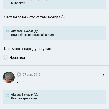
вывеской
Этот человек стоит там всегда?))
oksanaS сказал(а):
Вид с балкона номера(за 700):
Как много народу на улице!
Нравится
9
07 апр. 2015
amin
oksanaS сказал(а):
Вот она,красавица: