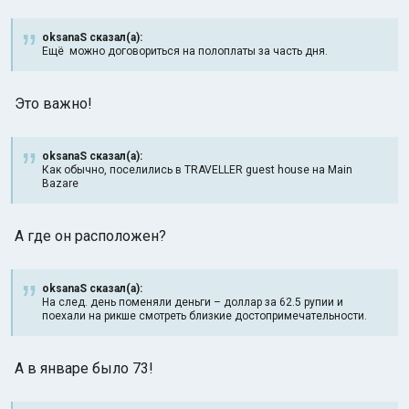
oksanaS сказал(а):
Ещё можно договориться на полоплаты за часть дня.
Это важно!
oksanaS сказал(а):
Как обычно, поселились в TRAVELLER guest house на Main
Bazarе
А где он расположен?
oksanaS сказал(а):
На след. день поменяли деньги – доллар за 62.5 рупии и
поехали на рикше смотреть близкие достопримечательности.
А в январе было 73!