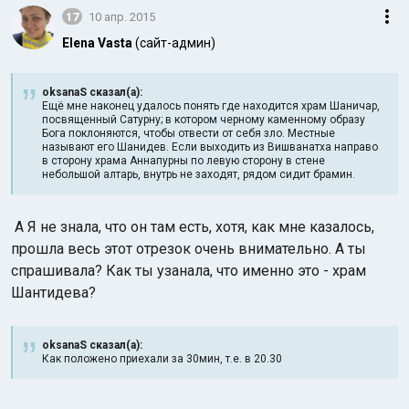
17
10 апр. 2015
Elena Vasta
(сайт-админ)
oksanaS сказал(а):
Ещё мне наконец удалось понять где находится храм Шаничар,
посвященный Сатурну; в котором черному каменному образу
Бога поклоняются, чтобы отвести от себя зло. Местные
называют его Шанидев. Если выходить из Вишванатха направо
в сторону храма Аннапурны по левую сторону в стене
небольшой алтарь, внутрь не заходят, рядом сидит брамин.
А Я не знала, что он там есть, хотя, как мне казалось,
прошла весь этот отрезок очень внимательно. А ты
спрашивала? Как ты узанала, что именно это - храм
Шантидева?
oksanaS сказал(а):
Как положено приехали за 30мин, т.е. в 20.30