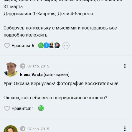
31 марта,
Дарджилинг 1-3апреля, Дели 4-5апреля.
Соберусь потихоньку с мыслями и постараюсь всё
подробно изложить.
ЛС
T
Нравится
: 6
•••
2
07 апр. 2015
Elena Vasta
(сайт-админ)
Ура! Оксана вернулась! Фотография восхитительна!
Оксана, как себя вело оперированное колено?
ЛС
Нравится
: 1
3
07 апр. 2015