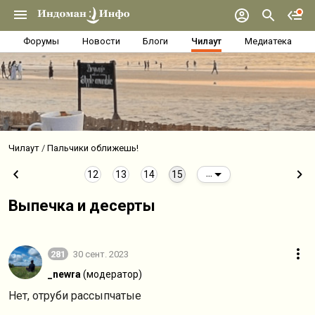
Форумы
Новости
Блоги
Чилаут
Медиатека
Чилаут
Пальчики оближешь!
12
13
14
15
...
Выпечка и десерты
281
30 сент. 2023
_newra
(модератор)
Нет, отруби рассыпчатые