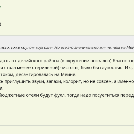
а
)
исто, тоже кругом торговля. Но все это значительно мягче, чем на Мей
дать от делийского района (в окружении вокзалов) благост
емя стала менее стерильной) чистоты, было бы глупостью. И я,
током, десантировалась на Мейне.
ь приглушить звуки, запахи, колорит, но не совсем, а именно
я.
о бюджетные отели будут фулл, тогда надо посуетиться пере