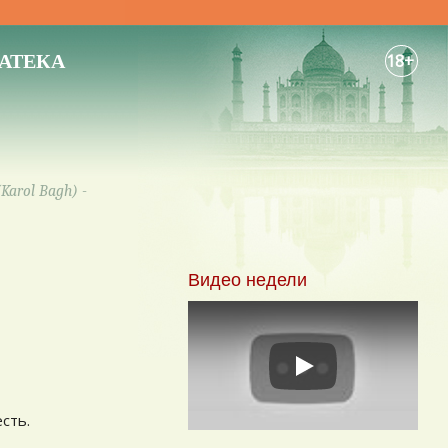
АТЕКА
18+
Karol Bagh) -
Видео недели
Play
есть.