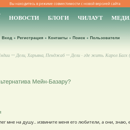
Вы находитесь в режиме совместимости с новой версией сайта
Ы
НОВОСТИ
БЛОГИ
ЧИЛАУТ
МЕДИ
Вход
Регистрация
Контакты
Поиск
Пользователи
Индии
↔
Дели, Харьяна, Пенджаб
↔ Дели - где жить. Карол Багх (
 альтернатива Мейн-Базару?
а
лег мне на душу... извините меня его любители, а они, знаю, 