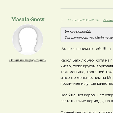
Masala-Snow
3.
17 ноября 2013 в 01:54
Ссылк
Улиша сказал(а):
Так случилось, что Мейн не ле
Ах как я понимаю тебя !!! :)
Карол Багх люблю. Хотя на 
Открыть информацию ↓
чисто, тоже кругом торговл
таки меньше, торгашей тоже
и все же меньше, чем на Мей
приличнее и лучше качество
Вообще нет коров! Нет откр
застать такие периоды, но в
Отелей много, хотя и тоже 