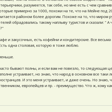
терьерчики, разумеется, так себе, но мне есть с чем сравни
оторые примерно за 1000, похожи на те, что на Мейне под 20
читается районом более дорогим. Похоже на то, что миром р
телей обрадовались такому наплыву туристов и сказали: " А ч
?"
кафе и закусочных, есть кофейни и кондитерские. Все весьма
Есть одна столовая, которую я тоже люблю.
меньше.
асто бывают полны, и если вам не повезло, то следующая ц
вполне устраивает, но знаю, что народ в основном все таки 
иностранцев. И это меня устраивает, и даже очень. Но знаю,
венником, европейцев и пр. - преимущество. Что ж, кому как