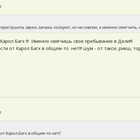
а
приглушить звуки, запахи, колорит, но не совсем, а именно смягчить, 
Карол Багх !!! Именно смягчишь свое пребывание в Дели!!!
ти от Карол Багх в общем-то нет!!! шум - от такси, рикш, то
а
от Карол Багх в общем-то нет!!