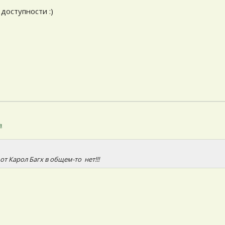
доступности :)
а
от Карол Багх в общем-то нет!!!