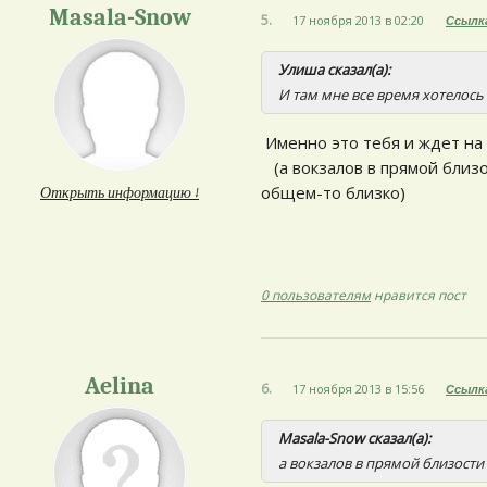
Masala-Snow
5.
17 ноября 2013 в 02:20
Ссылк
Улиша сказал(а):
И там мне все время хотелось 
Именно это тебя и ждет на 
(а вокзалов в прямой близос
общем-то близко)
Открыть информацию ↓
0 пользователям
нравится пост
Aelina
6.
17 ноября 2013 в 15:56
Ссылк
Masala-Snow сказал(а):
а вокзалов в прямой близости 