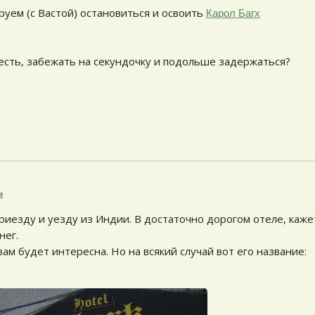
ируем (с Вастой) остановиться и освоить
Карол Багх
есть, забежать на секундочку и подольше задержаться?
а
риезду и уезду из Индии. В достаточно дорогом отеле, каже
нег.
ам будет интересна. Но на всякий случай вот его название: