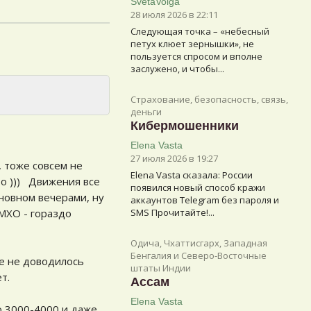
SvetaVolga
28 июля 2026 в 22:11
Следующая точка – «небесный
петух клюет зернышки», не
пользуется спросом и вполне
заслужено, и чтобы...
Страхование, безопасность, связь,
деньги
Кибермошенники
Elena Vasta
27 июля 2026 в 19:27
, тоже совсем не
Elena Vasta сказалa: России
то ))) Движения все
появился новый способ кражи
сновном вечерами, ну
аккаунтов Telegram без пароля и
ИМХО - гораздо
SMS Прочитайте!...
Одича, Чхаттисгарх, Западная
Бенгалия и Северо-Восточные
не не доводилось
штаты Индии
т.
Ассам
Elena Vasta
о 3000-4000 и даже