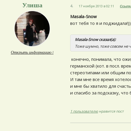
Улиша
4.
17 ноября 2013 в 02:11
Ссылк
Masala-Snow
вот тебя то я и поджидала!))
Masala-Snow сказал(а):
Тоже шумно, тоже совсем не ч
Открыть информацию ↓
конечно, понимала, что ожи
германской (кот. в посл. вр
стереотипами или общим по
И там мне все время хотелос
и мне бы хватило для счасть
и спасибо за подсказку, чт
1 пользователю
нравится пост