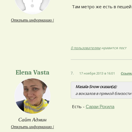
Там метро же есть в пешей 
Открыть информацию ↓
0 пользователям
нравится пост
Elena Vasta
7.
17 ноября 2013 в 16:01
Ссылк
Masala-Snow сказал(а):
а вокзалов в прямой близости 
Есть -
Сараи Рохила
Сайт Админ
Открыть информацию ↓