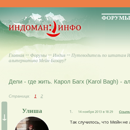
ФОРУМ
Главная
↔
Форумы
↔
Индия
↔
Путеводитель по штатам 
альтернатива Мейн-Базару?
Дели - где жить. Карол Багх (Karol Bagh) -
Страница:
1
2
Улиша
1.
14 ноября 2013 в 18:29
Ссылк
↓
Так случилось, что Мейн не 