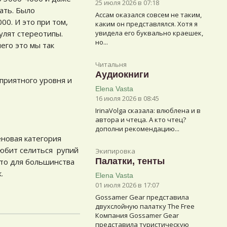
25 июля 2026 в 07:18
вать. Было
Ассам оказался совсем не таким,
00. И это при том,
каким он представлялся. Хотя я
улят стереотипы.
увидела его буквально краешек,
но...
его это мы так
Читальня
Аудиокниги
 приятного уровня и
Elena Vasta
16 июля 2026 в 08:45
IrinaVolga сказалa: влюблена и в
автора и чтеца. А кто чтец?
дополни рекомендацию...
еновая категория
любит селиться рупий
Экипировка
Палатки, тенты
 что для большинства
.
Elena Vasta
01 июля 2026 в 17:07
Gossamer Gear представила
двухслойную палатку The Free
Компания Gossamer Gear
представила туристическую