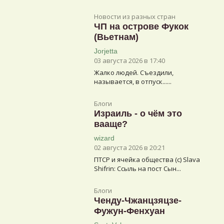
Новости из разных стран
ЧП на острове Фукок
(Вьетнам)
Jorjetta
03 августа 2026 в 17:40
Жалко людей. Съездили,
называется, в отпуск......
Блоги
Израиль - о чём это
вааще?
wizard
02 августа 2026 в 20:21
ПТСР и ячейка общества (с) Slava
Shifrin: Ссыль на пост Сын...
Блоги
Ченду-Чжанцзяцзе-
Фужун-Фенхуан