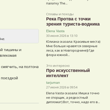
палатку The...
Сплавы и походы
Река Протва с точки
зрения туриста-водника
Elena Vasta
30 июня 2026 в 13:10
не.
Юлиана сказалa: Красивые места)
Мне больше нравятся северные
ной тишины и
леса, как в Новгородчине)) Где
флора южной...
 влекомая
Это интересно
 смягчить, на полтона
Про искусственный
интеллект
д поездкой
tarjuman
27 июня 2026 в 09:54
Elena Vasta сказалa: Иишка точно
не спорщик, а редкостный
дипломат) Вот, точно, надо его в...