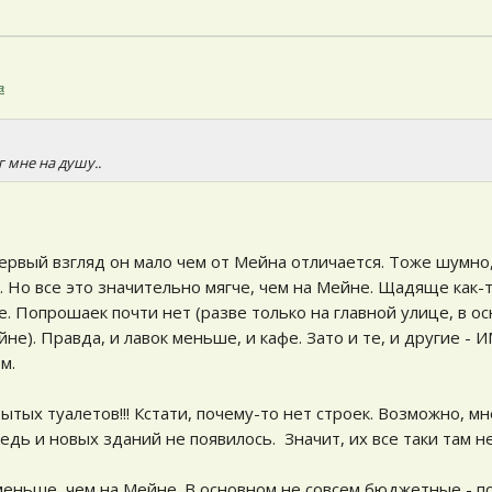
а
г мне на душу..
первый взгляд он мало чем от Мейна отличается. Тоже шумно
я. Но все это значительно мягче, чем на Мейне. Щадяще как-
. Попрошаек почти нет (разве только на главной улице, в о
не). Правда, и лавок меньше, и кафе. Зато и те, и другие - 
м.
ытых туалетов!!! Кстати, почему-то нет строек. Возможно, м
едь и новых зданий не появилось. Значит, их все таки там не
меньше, чем на Мейне. В основном не совсем бюджетные - п