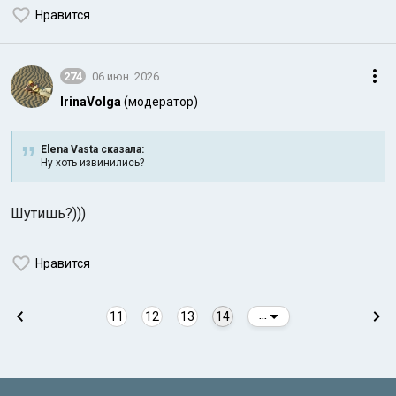
Нравится
274
06 июн. 2026
IrinaVolga
(модератор)
Elena Vasta сказалa:
Ну хоть извинились?
Шутишь?)))
Нравится
11
12
13
14
...