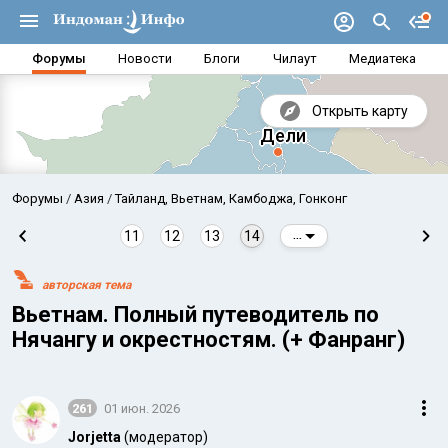
Форумы
Новости
Блоги
Чилаут
Медиатека
Открыть карту
Форумы
Азия
Тайланд, Вьетнам, Камбоджа, Гонконг
11
12
13
14
...
авторская тема
Вьетнам. Полный путеводитель по
Нячангу и окрестностям. (+ Фанранг)
261
01 июн. 2026
Аравийское море
Бенг
Jorjetta
(модератор)