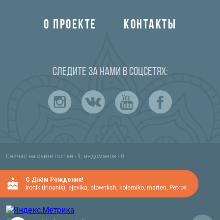
О ПРОЕКТЕ
КОНТАКТЫ
Следите за нами в соцсетях:
Сейчас на сайте гостей - 1, индоманов - 0
C Днём Рождения!
IronIk (irinanik)
,
ejevika
,
clownfish
,
kolemiko
,
marten
,
Petrov