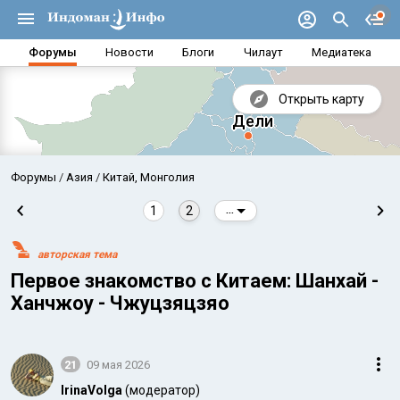
Форумы
Новости
Блоги
Чилаут
Медиатека
Открыть карту
Форумы
Азия
Китай, Монголия
1
2
...
авторская тема
Первое знакомство с Китаем: Шанхай -
Ханчжоу - Чжуцзяцзяо
21
09 мая 2026
Аравийское море
Бенг
IrinaVolga
(модератор)