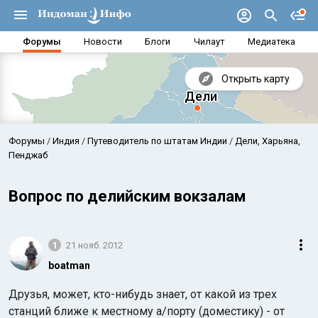
Форумы
Новости
Блоги
Чилаут
Медиатека
Открыть карту
Форумы
Индия
Путеводитель по штатам Индии
Дели, Харьяна,
Пенджаб
Вопрос по делийским вокзалам
1
21 нояб. 2012
boatman
Аравийское море
Бенг
Друзья, может, кто-нибудь знает, от какой из трех
станций ближе к местному а/порту (доместику) - от