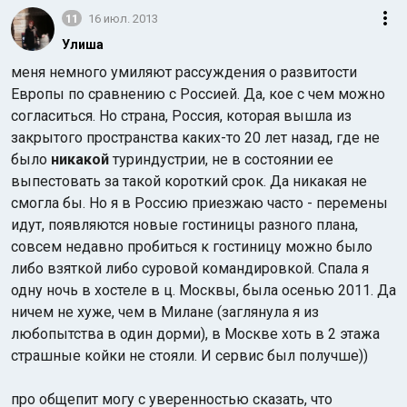
11
16 июл. 2013
Улиша
меня немного умиляют рассуждения о развитости
Европы по сравнению с Россией. Да, кое с чем можно
согласиться. Но страна, Россия, которая вышла из
закрытого пространства каких-то 20 лет назад, где не
было
никакой
туриндустрии, не в состоянии ее
выпестовать за такой короткий срок. Да никакая не
смогла бы. Но я в Россию приезжаю часто - перемены
идут, появляются новые гостиницы разного плана,
совсем недавно пробиться к гостиницу можно было
либо взяткой либо суровой командировкой. Спала я
одну ночь в хостеле в ц. Москвы, была осенью 2011. Да
ничем не хуже, чем в Милане (заглянула я из
любопытства в один дорми), в Москве хоть в 2 этажа
страшные койки не стояли. И сервис был получше))
про общепит могу с уверенностью сказать, что