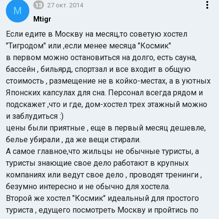
13
27 окт. 2014
M
Mtigr
Если едите в Москву на месяц,то советую хостел
"Тигродом" или ,если менее месяца "Космик"
в первом можно остановиться на долго, есть сауна,
бассейн , бильярд, спортзал и все входит в общую
стоимость , размещение не в койко-местах, а в уютных
Японских капсулах для сна. Персонал всегда рядом и
подскажет ,что и где, дом-хостел трех этажный можно
и заблудиться :)
цены были приятные , еще в первый месяц дешевле,
белье убирали , да же вещи стирали.
А самое главное,что жильцы не обычные туристы, а
туристы знающие свое дело работают в крупных
компаниях или ведут свое дело , проводят тренинги ,
безумно интересно и не обычно для хостела.
Второй же хостел "Космик" идеальный для простого
туриста , едущего посмотреть Москву и пройтись по