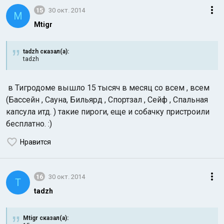
15
30 окт. 2014
M
Mtigr
tadzh сказал(а):
tadzh
в Тигродоме вышло 15 тысяч в месяц со всем , всем
(Бассейн , Сауна, Бильярд , Спортзал , Сейф , Спальная
капсула итд. ) такие пироги, еще и собачку пристроили
бесплатно. :)
Нравится
16
30 окт. 2014
T
tadzh
Mtigr сказал(а):