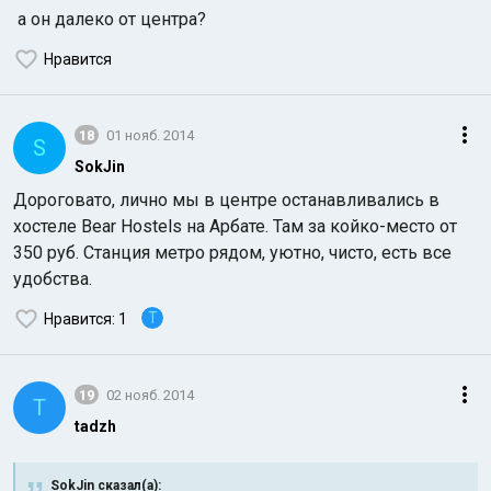
а он далеко от центра?
Нравится
18
01 нояб. 2014
S
SokJin
Дороговато, лично мы в центре останавливались в
хостеле Bear Hostels на Арбате. Там за койко-место от
350 руб. Станция метро рядом, уютно, чисто, есть все
удобства.
T
Нравится
: 1
19
02 нояб. 2014
T
tadzh
SokJin сказал(а):