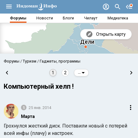
Форумы
Новости
Блоги
Чилаут
Медиатека
Открыть карту
Форумы
Туризм
Гаджеты, программы
1
2
...
Компьютерный хелп !
1
25 янв. 2014
Марта
Грохнулся жесткий диск. Поставили новый с потерей
Аравийское море
Бенг
всей инфы (плачу) и настроек.