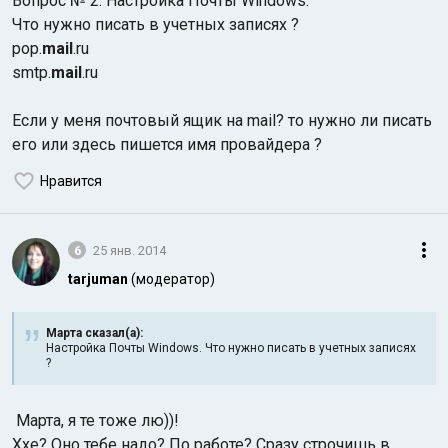
Вопрос № 2. Настройка Почты Windows.
Что нужно писать в учетных записях ?
pop.
mail
.ru
smtp.
mail
.ru
Если у меня почтовый ящик на mail? то нужно ли писать
его или здесь пишется имя провайдера ?
Нравится
6
25 янв. 2014
tarjuman
(модератор)
Марта сказал(а):
Настройка Почты Windows. Что нужно писать в учетных записях
?
Марта, я те тоже лю))!
Ххе? Оно тебе надо? По работе? Сразу строчишь в