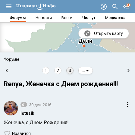
Форумы
Новости
Блоги
Чилаут
Медиатека
Открыть карту
Форумы
1
2
3
...
Renya, Женечка с Днем рождения!!!
41
30 дек. 2016
lotusik
Женечка, с Днем Рождения!
Аравийское море
Бенг
Нравится