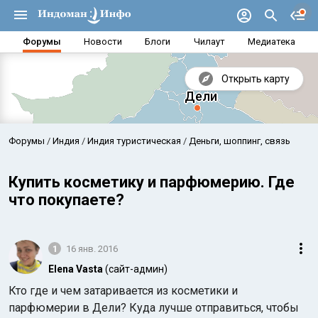
Форумы
Новости
Блоги
Чилаут
Медиатека
Открыть карту
Форумы
Индия
Индия туристическая
Деньги, шоппинг, связь
Купить косметику и парфюмерию. Где
что покупаете?
1
16 янв. 2016
Elena Vasta
(сайт-админ)
Кто где и чем затаривается из косметики и
Аравийское море
Бенг
парфюмерии в Дели? Куда лучше отправиться, чтобы