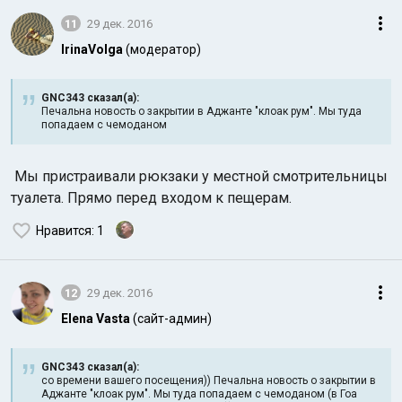
11
29 дек. 2016
IrinaVolga
(модератор)
GNC343 сказал(а):
Печальна новость о закрытии в Аджанте "клоак рум". Мы туда
попадаем с чемоданом
Мы пристраивали рюкзаки у местной смотрительницы
туалета. Прямо перед входом к пещерам.
Нравится
: 1
12
29 дек. 2016
Elena Vasta
(сайт-админ)
GNC343 сказал(а):
со времени вашего посещения)) Печальна новость о закрытии в
Аджанте "клоак рум". Мы туда попадаем с чемоданом (в Гоа