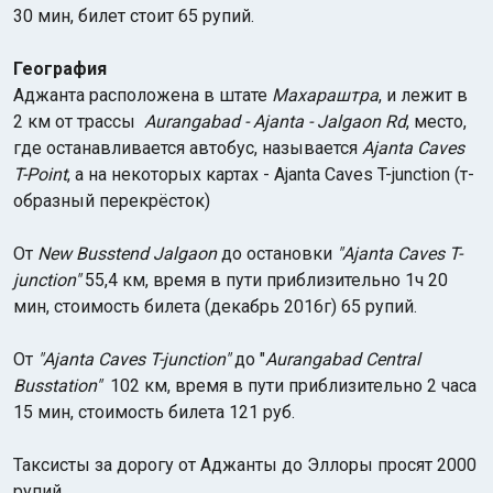
30 мин, билет стоит 65 рупий.
География
Аджанта расположена в штате
Махараштра
, и лежит в
2 км от трассы
Aurangabad - Ajanta - Jalgaon Rd
, место,
где останавливается автобус, называется
Ajanta Caves
T-Point
, а на некоторых картах - Ajanta Caves T-junction (т-
образный перекрёсток)
От
New Busstend Jalgaon
до остановки
"Ajanta Caves T-
junction"
55,4 км, время в пути приблизительно 1ч 20
мин, стоимость билета (декабрь 2016г) 65 рупий.
От
"Ajanta Caves T-junction"
до "
Aurangabad Central
Busstation"
102 км, время в пути приблизительно 2 часа
15 мин, стоимость билета 121 руб.
Таксисты за дорогу от Аджанты до Эллоры просят 2000
рупий.