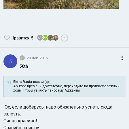
OZS
AS
Нравится
: 5
•••
3
28 дек. 2016
5
50th
Elena Vasta сказал(а):
А у кого времени домтаточно, переходите на противоположный
холм, чтоьы увилкть панораму Аджанты
Ох, если доберусь, надо обязательно успеть сюда
залезть.
Очень красиво!
Спасибо за инфу.