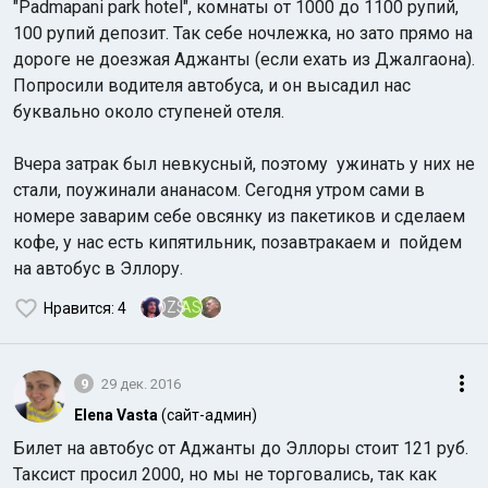
"Padmapani park hotel", комнаты от 1000 до 1100 рупий,
100 рупий депозит. Так себе ночлежка, но зато прямо на
дороге не доезжая Аджанты (если ехать из Джалгаона).
Попросили водителя автобуса, и он высадил нас
буквально около ступеней отеля.
Вчера затрак был невкусный, поэтому ужинать у них не
стали, поужинали ананасом. Сегодня утром сами в
номере заварим себе овсянку из пакетиков и сделаем
кофе, у нас есть кипятильник, позавтракаем и пойдем
на автобус в Эллору.
OZS
AS
Нравится
: 4
9
29 дек. 2016
Elena Vasta
(сайт-админ)
Билет на автобус от Аджанты до Эллоры стоит 121 руб.
Таксист просил 2000, но мы не торговались, так как