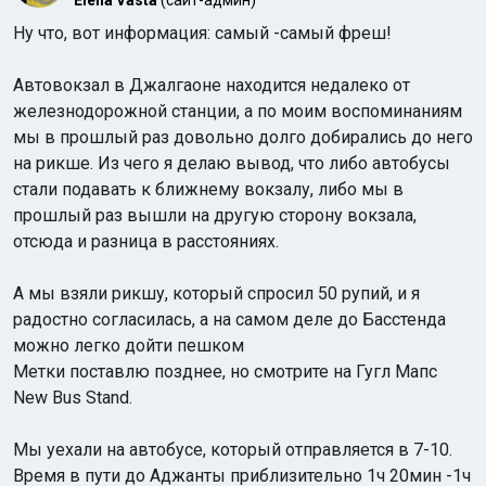
Elena Vasta
(сайт-админ)
Ну что, вот информация: самый -самый фреш!
Автовокзал в Джалгаоне находится недалеко от
железнодорожной станции, а по моим воспоминаниям
мы в прошлый раз довольно долго добирались до него
на рикше. Из чего я делаю вывод, что либо автобусы
Индийский океан
стали подавать к ближнему вокзалу, либо мы в
прошлый раз вышли на другую сторону вокзала,
отсюда и разница в расстояниях.
А мы взяли рикшу, который спросил 50 рупий, и я
радостно согласилась, а на самом деле до Басстенда
можно легко дойти пешком
Метки поставлю позднее, но смотрите на Гугл Мапс
New Bus Stand.
Мы уехали на автобусе, который отправляется в 7-10.
Время в пути до Аджанты приблизительно 1ч 20мин -1ч