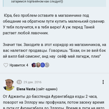
затаримся портвейном как следует))
Юра, без проблем оставите в магазинчике под
обещание на обратном пути купить маленький сувенир.
У тебя получится, я в тебя верю! А уж перед Таней
растает любой лавочник.
Значит так. Заходите в этот коридор из магазинчиков, на
вас налетают продавцы. Говоришь: "Бхаи, он зе вей бэк
ай вилл бай самсинг, анд нау сейф май лагидж, плиз"
B
OZS
Нравится
: 4
13
29 дек. 2016
Elena Vasta
(сайт-админ)
От Аджанты до басстенда Аурангабада езды 2 часа,
поворот на Эллору мы профукали, потом засеку время
в пути от Аурангабада до Эллоры. Время в пути на авто