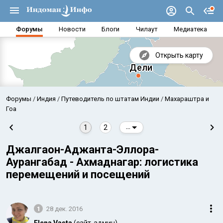
Форумы
Новости
Блоги
Чилаут
Медиатека
Открыть карту
Форумы
Индия
Путеводитель по штатам Индии
Махараштра и
Гоа
1
2
...
Джалгаон-Аджанта-Эллора-
Аурангабад - Ахмаднагар: логистика
перемещений и посещений
Аравийское море
Бенг
1
28 дек. 2016