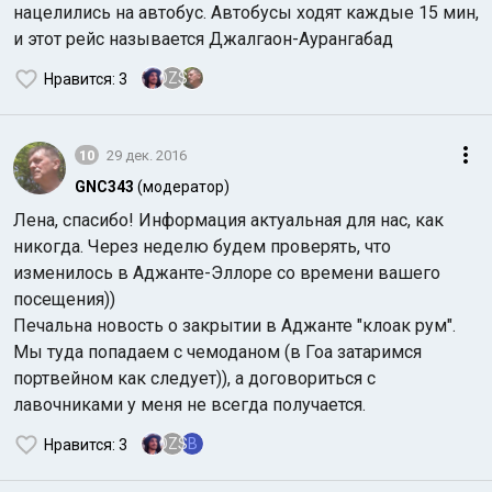
нацелились на автобус. Автобусы ходят каждые 15 мин,
и этот рейс называется Джалгаон-Аурангабад
OZS
Нравится
: 3
10
29 дек. 2016
GNC343
(модератор)
Лена, спасибо! Информация актуальная для нас, как
никогда. Через неделю будем проверять, что
изменилось в Аджанте-Эллоре со времени вашего
посещения))
Печальна новость о закрытии в Аджанте "клоак рум".
Мы туда попадаем с чемоданом (в Гоа затаримся
портвейном как следует)), а договориться с
лавочниками у меня не всегда получается.
OZS
B
Нравится
: 3