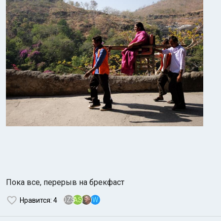
Пока все, перерыв на брекфаст
OZS
AS
W
Нравится
: 4