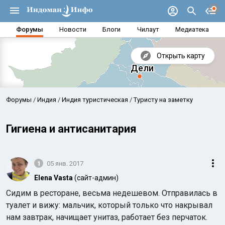
Форумы
Новости
Блоги
Чилаут
Медиатека
Открыть карту
Форумы
Индия
Индия туристическая
Туристу на заметку
Гигиена и антисанитария
1
05 янв. 2017
Elena Vasta
(сайт-админ)
Сидим в ресторане, весьма недешевом. Отправилась в
туалет и вижу: мальчик, который только что накрывал
Аравийское море
Бенг
нам завтрак, начищает унитаз, работает без перчаток.