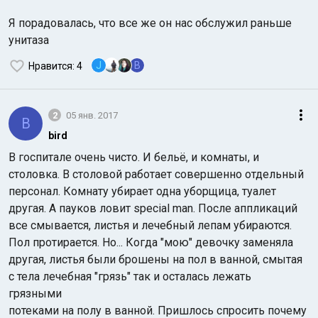
Я порадовалась, что все же он нас обслужил раньше
унитаза
J
B
Нравится
: 4
2
05 янв. 2017
Индийский океан
B
bird
В госпитале очень чисто. И бельё, и комнаты, и
столовка. В столовой работает совершенно отдельный
персонал. Комнату убирает одна уборщица, туалет
другая. А пауков ловит special man. После аппликаций
все смывается, листья и лечебный лепам убираются.
Пол протирается. Но... Когда "мою" девочку заменяла
другая, листья были брошены на пол в ванной, смытая
с тела лечебная "грязь" так и осталась лежать
грязными
потеками на полу в ванной. Пришлось спросить почему