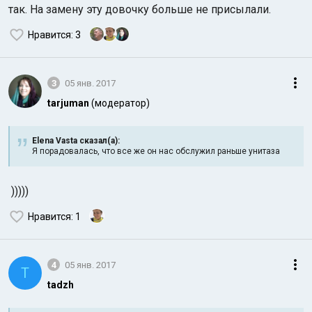
так. На замену эту довочку больше не присылали.
Нравится
: 3
3
05 янв. 2017
tarjuman
(модератор)
Elena Vasta сказал(а):
Я порадовалась, что все же он нас обслужил раньше унитаза
)))))
Нравится
: 1
4
05 янв. 2017
T
tadzh