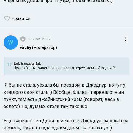
Я прям выделила про 11 утра, чтобы не забыть :)
Нравится
6
13 июл. 2017
W
wichy
(модератор)
tadzh сказал(а):
Нужно брать ночлег в Фалне перед переездом в Джодпур?
Я бы не стала, уехала бы поездом в Джодпур, но тут у
каждого свой стиль :) Вообще, Фална - перевалочный
пункт, там есть джайнистский храм (говорят, весь в
золоте), но, думаю, отели там таксибе.
Еще вариант - из Дели приехать в Джодпур, заселиться
в отель, а уже оттуда одним днем - в Ранакпур :)