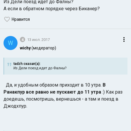
Из Дели поезд идет до Фалны?
А если в обратном порядке через Биканер?
Нравится
4
13 июл. 2017
W
wichy
(модератор)
tadzh сказал(а):
Из Дели поезд идет до Фалны?
Да, и удобным образом приходит в 10 утра.
В
Ранакпур все равно не пускают до 11 утра
:) Как раз
доедешь, посмотришь, вернешься - а там и поезд в
Джодхпур.