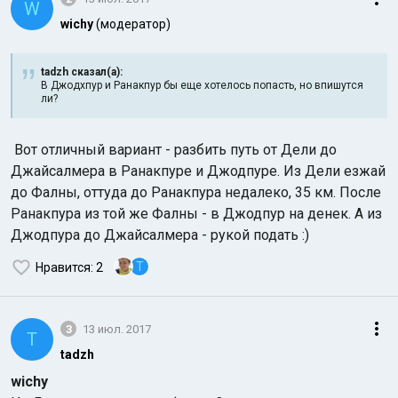
W
wichy
(модератор)
tadzh сказал(а):
В Джодхпур и Ранакпур бы еще хотелось попасть, но впишутся
ли?
Вот отличный вариант - разбить путь от Дели до
Джайсалмера в Ранакпуре и Джодпуре. Из Дели езжай
до Фалны, оттуда до Ранакпура недалеко, 35 км. После
Ранакпура из той же Фалны - в Джодпур на денек. А из
Джодпура до Джайсалмера - рукой подать :)
T
Нравится
: 2
3
13 июл. 2017
T
tadzh
wichy