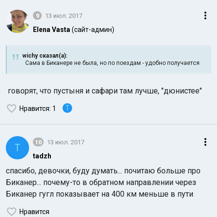
9
13 июл. 2017
Elena Vasta
(сайт-админ)
wichy сказал(а):
Сама в Биканере не была, но по поездам - удобно получается
говорят, что пустыня и сафари там лучше, "дюнистее"
T
Нравится
: 1
10
13 июл. 2017
T
tadzh
спасибо, девочки, буду думать... почитаю больше про
Биканер... почему-то в обратном направлении через
Биканер гугл показывает на 400 км меньше в пути
Нравится