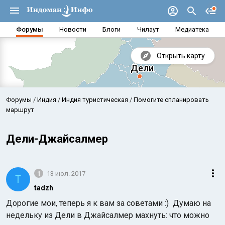
Форумы
Новости
Блоги
Чилаут
Медиатека
Открыть карту
Форумы
Индия
Индия туристическая
Помогите спланировать
маршрут
Дели-Джайсалмер
1
13 июл. 2017
T
tadzh
Дорогие мои, теперь я к вам за советами :) Думаю на
Аравийское море
Бенг
недельку из Дели в Джайсалмер махнуть: что можно