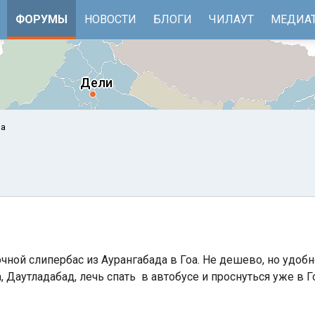
ФОРУМЫ
НОВОСТИ
БЛОГИ
ЧИЛАУТ
МЕДИА
оа
ночной слипербас из Аурангабада в Гоа. Не дешево, но удоб
е
Бенгальский залив
, Даутладабад, лечь спать в автобусе и проснуться уже в Г