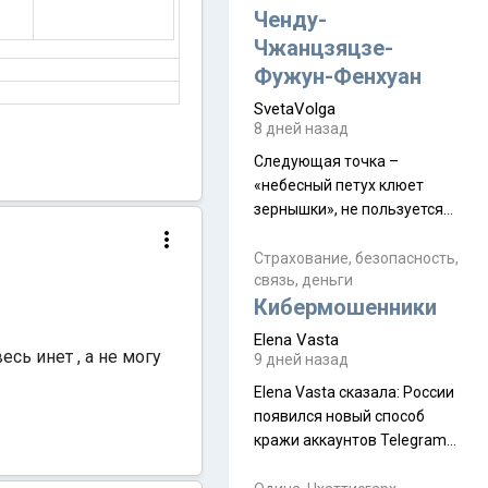
а продолжают встречаться
Ченду-
почти каждую неделю) и с
Чжанцзяцзе-
порога сообщил: "Эйтан
Фужун-Фенхуан
разводится!" Эйтан -
SvetaVolga
мальчик из религиозной
8 дней назад
семьи, из тех, кого называют
"вязаные кипы". С 2022-го
Следующая точка –
«небесный петух клюет
зернышки», не пользуется
спросом и вполне
заслужено, и чтобы попасть
Страхование, безопасность,
связь, деньги
на начало тропы показали
Кибермошенники
водителю карту, иначе
автобус не остановится.
Elena Vasta
Пошли туда, потому что я
сь инет , а не могу
9 дней назад
начиталась восторженных
Elena Vasta сказалa: России
отзывов. По мне – сплошная
появился новый способ
физуха, долгий спуск, потом
кражи аккаунтов Telegram
подъем по этому же пути.
без пароля и SMS
Вполне можно пропустить.