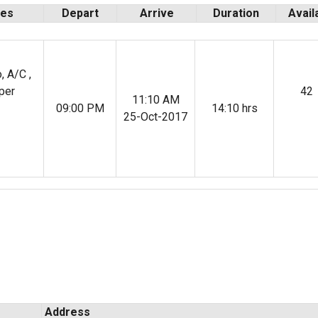
ies
Depart
Arrive
Duration
Avail
, A/C ,
per
42
11:10 AM
Индийский океан
09:00 PM
14:10 hrs
25-Oct-2017
Address