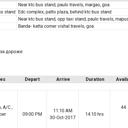
Near ktc bus stand, paulo travels, margao, goa.
us stand
Edc complex, patto plaza, behind ktc bus stand
Near ktc bus stand, opp taxi stand, paulo travels, mapus
Banda- katta corner vishal travels, goa.
аза дороже:
ies
Depart
Arrive
Duration
Avail
, A/C ,
44
11:10 AM
per
09:00 PM
14:10 hrs
30-Oct-2017