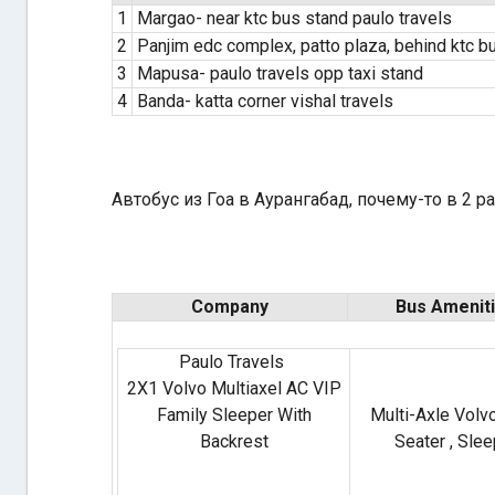
1
Margao- near ktc bus stand paulo travels
2
Panjim edc complex, patto plaza, behind ktc b
3
Mapusa- paulo travels opp taxi stand
4
Banda- katta corner vishal travels
Автобус из Гоа в Аурангабад, почему-то в 2 р
Company
Bus Amenit
Paulo Travels
2X1 Volvo Multiaxel AC VIP
Family Sleeper With
Multi-Axle Volvo
Backrest
Seater , Slee