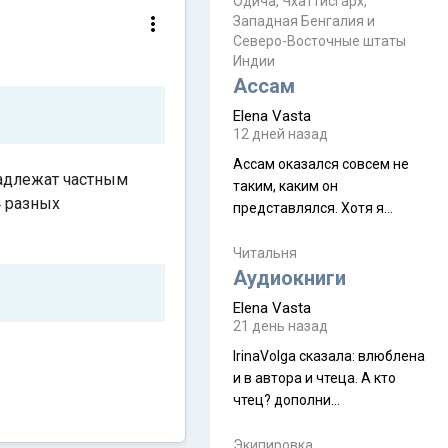
Прочитайте! У моих двух
Одича, Чхаттисгарх,
Пока
Западная Бенгалия и
знакомых вот так увели
Северо-Восточные штаты
аккаунты
Индии
Ассам
Elena Vasta
12 дней назад
Ассам оказался совсем не
инадлежат частным
таким, каким он
4 разных
представлялся. Хотя я
увидела его буквально
краешек, но все же схватила
Читальня
ауру штата, как-то он меня
Аудиокниги
принял и я его. Пышная
Elena Vasta
природа, мягкие
21 день назад
доброжелательные люди,
IrinaVolga сказалa: влюблена
такая как бы переходная
и в автора и чтеца. А кто
ступень между привычной
чтец? дополни
нам Индией и остальными
рекомендацию
СВ штатами, которые я тоже
Экипировка