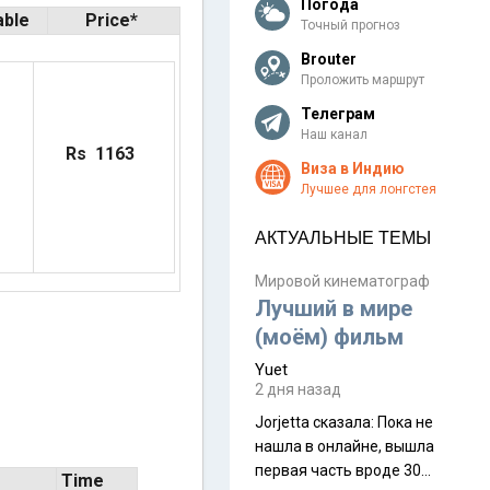
Погода
able
Price*
Точный прогноз
Brouter
Проложить маршрут
Телеграм
Наш канал
Rs 1163
Виза в Индию
Лучшее для лонгстея
АКТУАЛЬНЫЕ ТЕМЫ
Мировой кинематограф
Лучший в мире
(моём) фильм
Yuet
2 дня назад
Jorjetta сказалa: Пока не
нашла в онлайне, вышла
первая часть вроде 30
Time