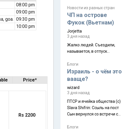
июля. Премьера будет на
08:00 pm
Дивали 8 ноября.
Новости из разных стран
09:00 pm
ЧП на острове
a, goa.
09:30 pm
Фукок (Вьетнам)
10:00 pm
Jorjetta
3 дня назад
Жалко людей. Съездили,
называется, в отпуск...
Блоги
Израиль - о чём это
вааще?
able
Price*
wizard
3 дня назад
ПТСР и ячейка общества (с)
Slava Shifrin: Ссыль на пост
Сын вернулся со встречи с
Rs 2200
армейскими друзьями (год
уже, как демобилизовались,
Блоги