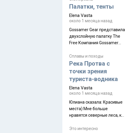
надеюсь увидеть.
Палатки, тенты
Elena Vasta
около 1 месяца назад
Gossamer Gear представила
двухслойную палатку The
Free Компания Gossamer
Gear представила
туристическую палатку The
Сплавы и походы
Free, которая стала первой
Река Протва с
полностью самонесущей
точки зрения
ультралегкой моделью в
туриста-водника
ассортименте
Elena Vasta
производителя. Новинка
около 1 месяца назад
получила двухслойную
конструкцию с отдельным
Юлиана сказалa: Красивые
внешним тентом и сетчатой
места) Мне больше
внутренней палаткой, а ее
нравятся северные леса, как
масса в базовой
в Новгородчине)) Где флора
комплектации составляет
южной тайги
Это интересно