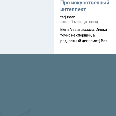
около 845 г. Палатка весит
Про искусственный
менее
интеллект
tarjuman
около 1 месяца назад
Elena Vasta сказалa: Иишка
точно не спорщик, а
редкостный дипломат) Вот,
точно, надо его в МИДы на
помощь в переговорах
слать))