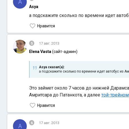
A
Asya
а подскажите сколько по времени идет автобу
Нравится
5
17 авг. 2013
Elena Vasta
(сайт-админ)
Asya сказал(а):
а подскажите сколько по времени идет автобус из Амр
Это займет около 7 часов до нижней Дарамс
Амритсара до Патанкота, а далее
той-трейном
Нравится
6
17 авг. 2013
A