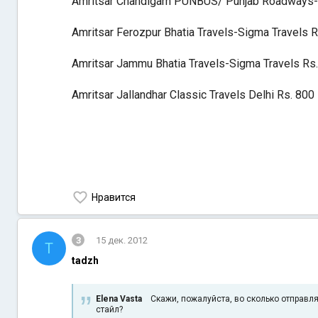
Amritsar Chandigarh PUNBUS/ Punjab Roadways-
Amritsar Ferozpur Bhatia Travels-Sigma Travels R
Amritsar Jammu Bhatia Travels-Sigma Travels Rs
Amritsar Jallandhar Classic Travels Delhi Rs. 800
Нравится
3
15 дек. 2012
T
tadzh
Elena Vasta
Скажи, пожалуйста, во сколько отправля
стайл?