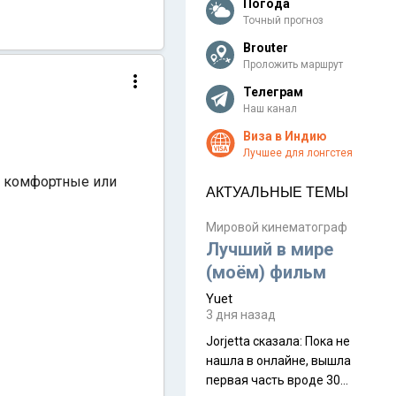
Погода
Точный прогноз
Brouter
Проложить маршрут
Телеграм
Наш канал
Виза в Индию
Лучшее для лонгстея
ни комфортные или
АКТУАЛЬНЫЕ ТЕМЫ
Мировой кинематограф
Лучший в мире
(моём) фильм
Yuet
3 дня назад
Jorjetta сказалa: Пока не
нашла в онлайне, вышла
первая часть вроде 30