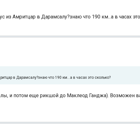
с из Амритцар в Дарамсалу?знаю что 190 км...а в часах эт
итцар в Дарамсалу?знаю что 190 км...а в часах это сколько?
алы, и потом еще рикшой до Маклеод Ганджа). Возможен ва