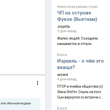
июля. Премьера будет на
Дивали 8 ноября.
Новости из разных стран
ЧП на острове
Фукок (Вьетнам)
Jorjetta
3 дня назад
Жалко людей. Съездили,
называется, в отпуск...
Блоги
Израиль - о чём это
вааще?
wizard
4 дня назад
ПТСР и ячейка общества (с)
Slava Shifrin: Ссыль на пост
Сын вернулся со встречи с
армейскими друзьями (год
е или обычный индиан
уже, как демобилизовались,
Блоги