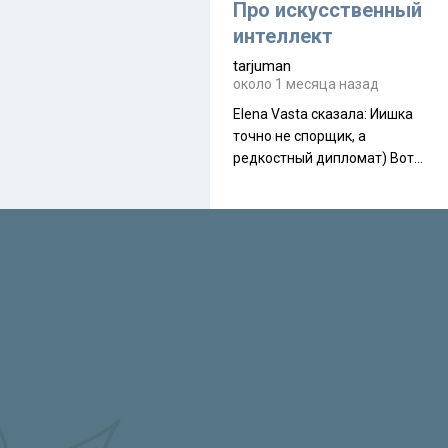
около 845 г. Палатка весит
Про искусственный
менее
интеллект
tarjuman
около 1 месяца назад
Elena Vasta сказалa: Иишка
точно не спорщик, а
редкостный дипломат) Вот,
точно, надо его в МИДы на
помощь в переговорах
слать))