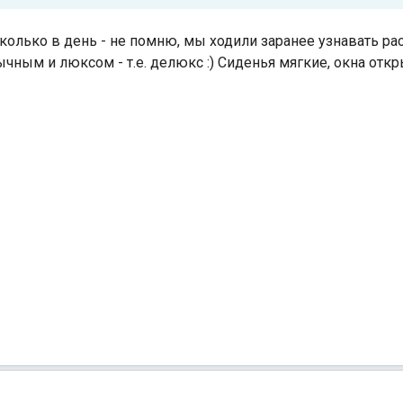
сколько в день - не помню, мы ходили заранее узнавать рас
чным и люксом - т.е. делюкс :) Сиденья мягкие, окна отк