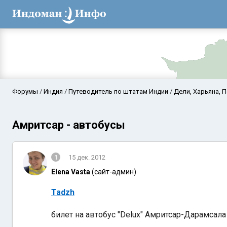
Форумы
Индия
Путеводитель по штатам Индии
Дели, Харьяна, 
Амритсар - автобусы
1
15 дек. 2012
Elena Vasta
(сайт-админ)
Tadzh
Аравийское мор
билет на автобус "Delux" Амритсар-Дарамсала 