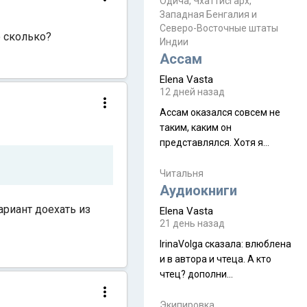
Прочитайте! У моих двух
Одича, Чхаттисгарх,
Пока
Западная Бенгалия и
знакомых вот так увели
Северо-Восточные штаты
аккаунты
о сколько?
Индии
Ассам
Elena Vasta
12 дней назад
Ассам оказался совсем не
таким, каким он
представлялся. Хотя я
увидела его буквально
краешек, но все же схватила
Читальня
ауру штата, как-то он меня
Аудиокниги
принял и я его. Пышная
риант доехать из
Elena Vasta
природа, мягкие
21 день назад
доброжелательные люди,
IrinaVolga сказалa: влюблена
такая как бы переходная
и в автора и чтеца. А кто
ступень между привычной
чтец? дополни
нам Индией и остальными
рекомендацию
СВ штатами, которые я тоже
Экипировка