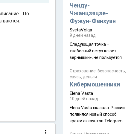
а продолжают встречаться
Ченду-
почти каждую неделю) и с
Чжанцзяцзе-
писание... По
порога сообщил: "Эйтан
Фужун-Фенхуан
рываются.
разводится!" Эйтан -
SvetaVolga
мальчик из религиозной
9 дней назад
семьи, из тех, кого называют
"вязаные кипы". С 2022-го
Следующая точка –
«небесный петух клюет
зернышки», не пользуется
спросом и вполне
заслужено, и чтобы попасть
Страхование, безопасность,
связь, деньги
на начало тропы показали
Кибермошенники
водителю карту, иначе
автобус не остановится.
Elena Vasta
Пошли туда, потому что я
10 дней назад
начиталась восторженных
Elena Vasta сказалa: России
отзывов. По мне – сплошная
появился новый способ
физуха, долгий спуск, потом
кражи аккаунтов Telegram
подъем по этому же пути.
без пароля и SMS
Вполне можно пропустить.