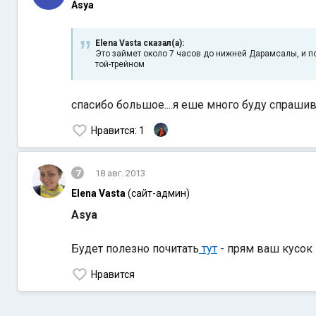
Asya
Elena Vasta сказал(а):
Это займет около 7 часов до нижней Дарамсалы, и п
той-трейном
спасибо большое....я еше много буду спрашива
Нравится
: 1
7
18 авг. 2013
Elena Vasta
(сайт-админ)
Asya
Будет полезно почитать
тут
- прям ваш кусок
Нравится