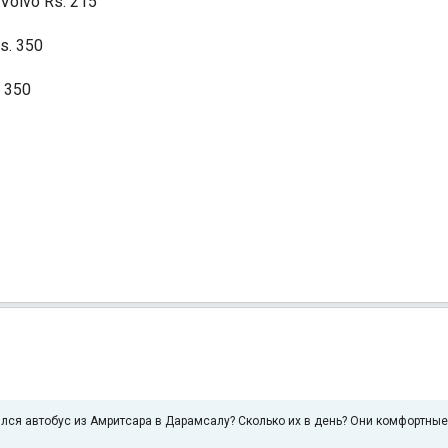
Volvo Rs. 215
s. 350
. 350
лся автобус из Амритсара в Дарамсалу? Сколько их в день? Они комфортны