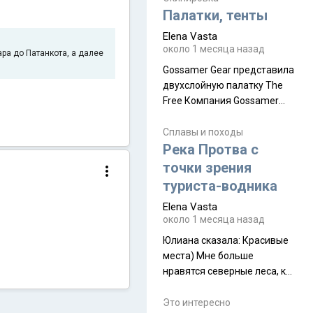
надеюсь увидеть.
Палатки, тенты
Elena Vasta
около 1 месяца назад
ра до Патанкота, а далее
Gossamer Gear представила
двухслойную палатку The
Free Компания Gossamer
Gear представила
туристическую палатку The
Сплавы и походы
Free, которая стала первой
Река Протва с
полностью самонесущей
точки зрения
ультралегкой моделью в
туриста-водника
ассортименте
Elena Vasta
производителя. Новинка
около 1 месяца назад
получила двухслойную
конструкцию с отдельным
Юлиана сказалa: Красивые
внешним тентом и сетчатой
места) Мне больше
внутренней палаткой, а ее
нравятся северные леса, как
масса в базовой
в Новгородчине)) Где флора
комплектации составляет
южной тайги
Это интересно