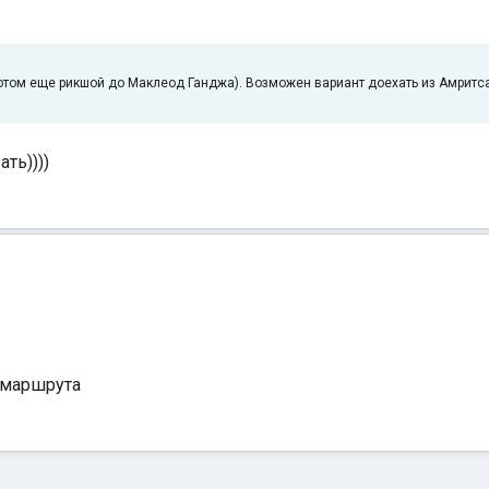
отом еще рикшой до Маклеод Ганджа). Возможен вариант доехать из Амритса
ть))))
 маршрута