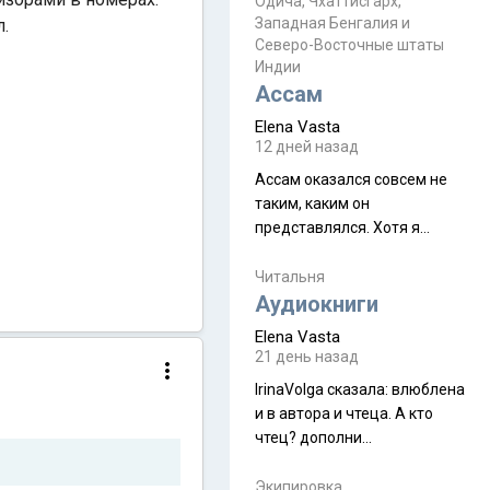
Прочитайте! У моих двух
Одича, Чхаттисгарх,
Пока
Западная Бенгалия и
л.
знакомых вот так увели
Северо-Восточные штаты
аккаунты
Индии
Ассам
Elena Vasta
12 дней назад
Ассам оказался совсем не
таким, каким он
представлялся. Хотя я
увидела его буквально
краешек, но все же схватила
Читальня
ауру штата, как-то он меня
Аудиокниги
принял и я его. Пышная
Elena Vasta
природа, мягкие
21 день назад
доброжелательные люди,
IrinaVolga сказалa: влюблена
такая как бы переходная
и в автора и чтеца. А кто
ступень между привычной
чтец? дополни
нам Индией и остальными
рекомендацию
СВ штатами, которые я тоже
Экипировка