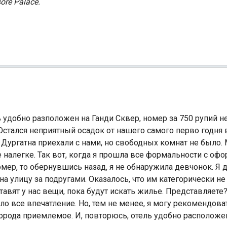
re Palace.
Индийский океан
 удобно разположен на Ганди Сквер, номер за 750 рупий не
стался неприятный осадок от нашего самого перво годня в
 Дургатна приехали с нами, но свободных комнат не было.
е налегке. Так вот, когда я прошла все формальности с оф
ер, то обернувшись назад, я не обнаружила девчонок. Я д
на улицу за подругами. Оказалось, что им категорически н
ставят у нас вещи, пока будут искать жилье. Представляет
о все впечатление. Но, тем не менее, я могу рекомендоват
орода приемлемое. И, повторюсь, отель удобно расположе