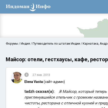
Форумы
Индия
Путеводитель по штатам Индии
Карнатака, Андр
Майсор: отели, гестхаусы, кафе, ресто
1
27 янв. 2013
Elena Vasta
(сайт-админ)
tadzh сказал(а):
.
В Майсор, который теперь
Аравийское мор
приглянувшийся отельчик с громким назван
чистоты, ресторана с отличной кухней и пред