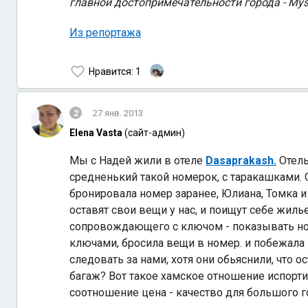
главной достопримечательности города - Myso
Из репортажа
Нравится
: 1
2
27 янв. 2013
Elena Vasta
(сайт-админ)
Мы с Надей жили в отеле
Dasaprakash.
Отель
средненький такой номерок, с таракашками. О
бронировала номер заранее, Юлиана, Томка и
оставят свои вещи у нас, и поищут себе жиль
сопровождающего с ключом - показывать ном
ключами, бросила вещи в номер. и побежала 
следовать за нами, хотя они обьяснили, что о
багаж? Вот такое хамское отношение испортил
соотношение цена - качество для большого г