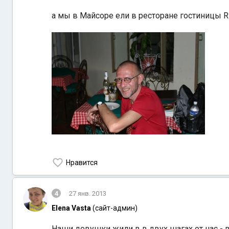
а мы в Майсоре ели в ресторане гостиницы RI
Нравится
4
27 янв. 2013
Elena Vasta
(сайт-админ)
Наши девушки жили в в двух шагах от нас - 