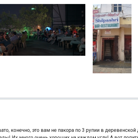
то, конечно, это вам не пакора по 3 рупии в деревенской д
еды! Их много очень хороших на каждом углу! А вот попит