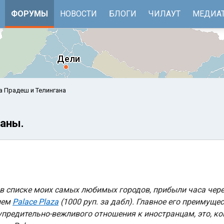
ФОРУМЫ
НОВОСТИ
БЛОГИ
ЧИЛАУТ
МЕДИА
а Прадеш и Телингана
раны.
 в списке моих самых любимых городов, прибыли часа через
е
Бенгальский залив
ием
Palace Plaza
(1000 руп. за дабл). Главное его преимуще
упредительно-вежливого отношения к иностранцам, это, ко