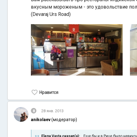
вкусным мороженым - это удовольствие полу
(Devaraj Urs Road)
Нравится
8
28 янв. 2013
anikolaev
(модератор)
Elena Vasta сказал(а):
Еще бы и в Рице было невкусн