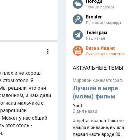
Погода
Точный прогноз
Brouter
Проложить маршрут
Телеграм
Наш канал
Виза в Индию
Лучшее для лонгстея
АКТУАЛЬНЫЕ ТЕМЫ
 плох и не хорош,
 этом отеле. Я
Мировой кинематограф
Лучший в мире
 Мы решили, что они
ормлением, и нам дали
(моём) фильм
огнала мальчика с
Yuet
е разрешили
2 дня назад
е? Может у нас общий
Jorjetta сказалa: Пока не
ь этот отель -
нашла в онлайне, вышла
н.
первая часть вроде 30