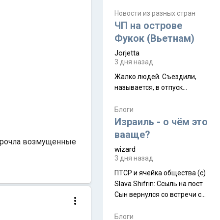
июля. Премьера будет на
Дивали 8 ноября.
Новости из разных стран
ЧП на острове
Фукок (Вьетнам)
Jorjetta
3 дня назад
Жалко людей. Съездили,
называется, в отпуск...
Блоги
Израиль - о чём это
вааще?
 прочла возмущенные
wizard
3 дня назад
ПТСР и ячейка общества (с)
Slava Shifrin: Ссыль на пост
Сын вернулся со встречи с
армейскими друзьями (год
уже, как демобилизовались,
Блоги