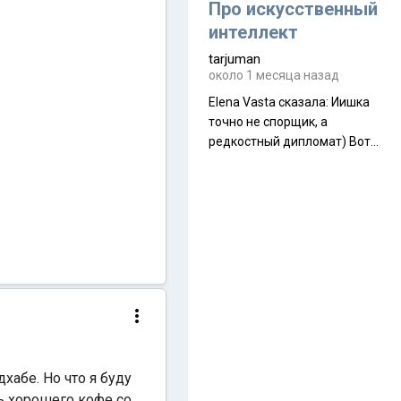
около 845 г. Палатка весит
Про искусственный
менее
интеллект
tarjuman
около 1 месяца назад
Elena Vasta сказалa: Иишка
точно не спорщик, а
редкостный дипломат) Вот,
точно, надо его в МИДы на
помощь в переговорах
слать))
хабе. Но что я буду
ь хорошего кофе со