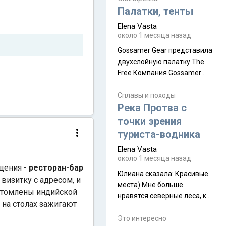
надеюсь увидеть.
Палатки, тенты
Elena Vasta
около 1 месяца назад
Gossamer Gear представила
двухслойную палатку The
Free Компания Gossamer
Gear представила
туристическую палатку The
Сплавы и походы
Free, которая стала первой
Река Протва с
полностью самонесущей
точки зрения
ультралегкой моделью в
туриста-водника
ассортименте
Elena Vasta
производителя. Новинка
около 1 месяца назад
получила двухслойную
щения -
ресторан-бар
конструкцию с отдельным
Юлиана сказалa: Красивые
 визитку с адресом, и
внешним тентом и сетчатой
места) Мне больше
 утомлены индийской
внутренней палаткой, а ее
нравятся северные леса, как
 на столах зажигают
масса в базовой
в Новгородчине)) Где флора
комплектации составляет
южной тайги
Это интересно