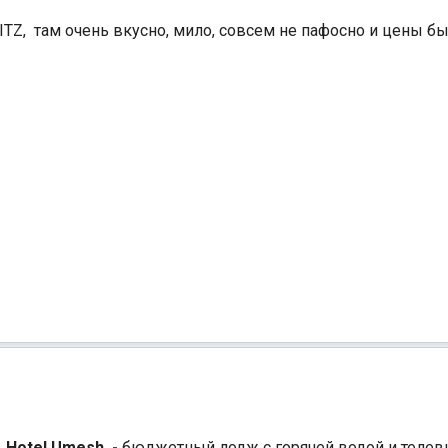
TZ, ​ там очень вкусно, мило, совсем не пафосно и цены 
в
Hotel Umesh -
бюджетный лодж с горячей водой и телев