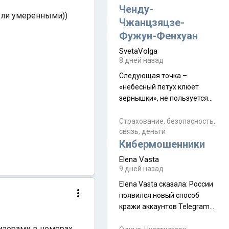
а продолжают встречаться
Ченду-
были умеренными))
почти каждую неделю) и с
Чжанцзяцзе-
порога сообщил: "Эйтан
Фужун-Фенхуан
разводится!" Эйтан -
SvetaVolga
мальчик из религиозной
8 дней назад
семьи, из тех, кого называют
"вязаные кипы". С 2022-го
Следующая точка –
«небесный петух клюет
зернышки», не пользуется
спросом и вполне
заслужено, и чтобы попасть
Страхование, безопасность,
связь, деньги
на начало тропы показали
Кибермошенники
водителю карту, иначе
автобус не остановится.
Elena Vasta
Пошли туда, потому что я
9 дней назад
начиталась восторженных
Elena Vasta сказалa: России
отзывов. По мне – сплошная
появился новый способ
физуха, долгий спуск, потом
кражи аккаунтов Telegram
подъем по этому же пути.
без пароля и SMS
Вполне можно пропустить.
изорами в номерах.