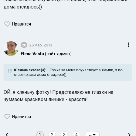
дома отсидюсь))
Нравится
20
26 мар. 2013
Elena Vasta
(сайт-админ)
Юлиана сказал(а):
Томка за меня поучаствует в Хампи, я по-
стариковски дома отсидюсь))
ОЙ, я кляньчу фотку! Представляю ее глазки на
чумазом красивом личике - красота!
Нравится
1
2
3
4
...