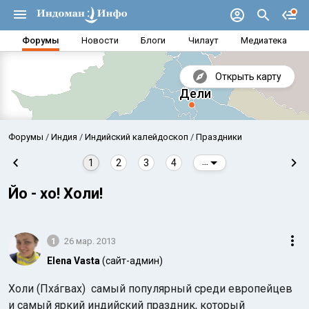
Форумы
Новости
Блоги
Чилаут
Медиатека
Открыть карту
Форумы
Индия
Индийский калейдоскоп
Праздники
1
2
3
4
...
Йо - хо! Холи!
1
26 мар. 2013
Elena Vasta
(сайт-админ)
Аравийское море
Бенг
Холи (Пха́гвах) самый популярный среди европейцев
и самый яркий индийский праздник, который