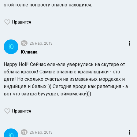
этой толпе попросту опасно находится.
Нравится
10
26 мар. 2013
Ю
Юлиана
Happy Holi! Сейчас еле-еле увернулись на скутере от
облака красок! Самые опасные красильщики - это
дети! Но сколько счастья на измазанных мордахах и
индийцев и белых..)) Сегодня вроде как репетиция - а
вот что завтра буууудет, оймамочки)))
Нравится
11
26 мар. 2013
Ю