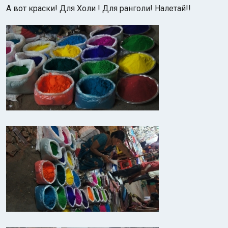
А вот краски! Для Холи ! Для ранголи! Налетай!!