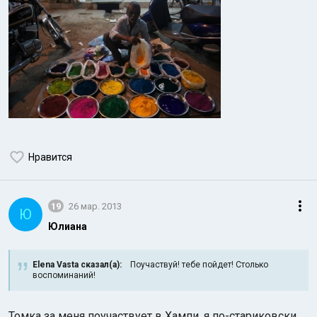
Нравится
19
26 мар. 2013
Ю
Юлиана
Elena Vasta сказал(а):
Поучаствуй! тебе пойдет! Столько
воспоминаний!
Томка за меня поучаствует в Хампи, я по-стариковски