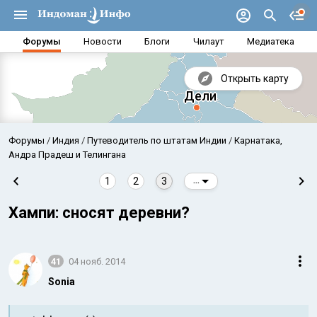
Форумы
Новости
Блоги
Чилаут
Медиатека
Открыть карту
Форумы
Индия
Путеводитель по штатам Индии
Карнатака,
Андра Прадеш и Телингана
1
2
3
...
Хампи: сносят деревни?
41
04 нояб. 2014
Sonia
Аравийское море
Бенг