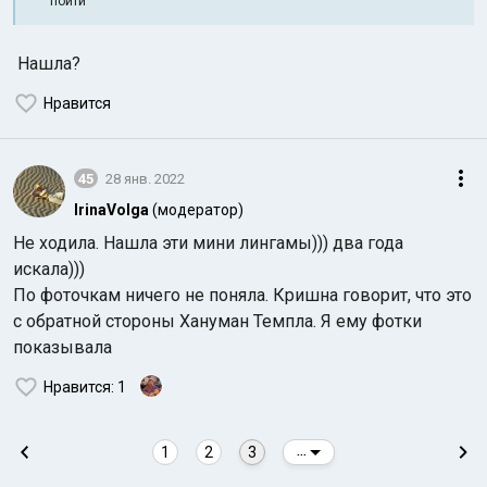
пойти
Нашла?
Нравится
45
28 янв. 2022
IrinaVolga
(модератор)
Не ходила. Нашла эти мини лингамы))) два года
искала)))
По фоточкам ничего не поняла. Кришна говорит, что это
с обратной стороны Хануман Темпла. Я ему фотки
показывала
Нравится
: 1
1
2
3
...