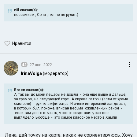
niil сказал(а):
пессимизм , Соня , нынче не рулит ;)
Нравится
42
27 янв. 2022
IrinaVolga
(модератор)
Breen сказал(а):
А, так вы до моей пещеры не дошли - она еще выше и дальше,
за храмом, на следующей горе. А справа от горы (если от храма
смотреть) - руины амфитеатра. И очень интересный ландшафт,
в который был, похоже, вписан весьма оживленный район -
если там долго втыкать, можно представить, как все
выглядело. Вообще - это самое классное место в Хампи
Лена, дай точку на карте, никак не сориентируюсь. Хочу