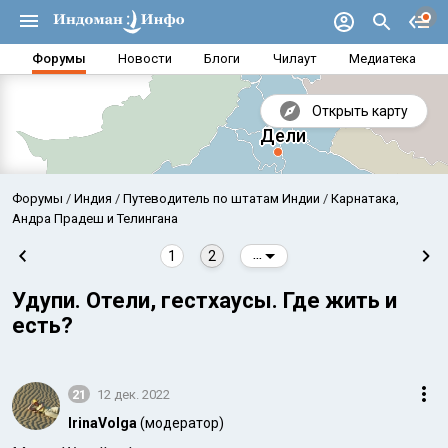
Форумы
Новости
Блоги
Чилаут
Медиатека
Открыть карту
Форумы
Индия
Путеводитель по штатам Индии
Карнатака,
Андра Прадеш и Телингана
1
2
...
Удупи. Отели, гестхаусы. Где жить и
есть?
21
12 дек. 2022
Аравийское море
Бенг
IrinaVolga
(модератор)