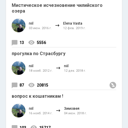
Мистическое исчезновение чилийского
озера
niil
Elena Vasta
03 июн. 2016 г.
12 фев. 2019 г.
13
5556
прогулка по Cтрасбургу
niil
niil
18 нояб. 2012 г.
12 дек. 2018 г.
87
20815
вопрос к кошатникам !
niil
Зимовея
16 нояб. 2014 г.
04 июн. 2018 г.
103
15717