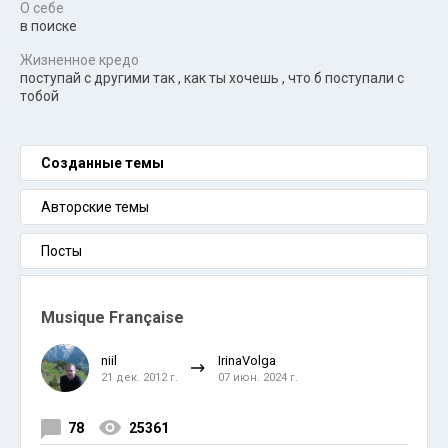
О себе
в поиске
Жизненное кредо
поступай с другими так , как ты хочешь , что б поступали с
тобой
Созданные темы
Авторские темы
Посты
Musique Française
niil
IrinaVolga
21 дек. 2012 г.
07 июн. 2024 г.
78
25361