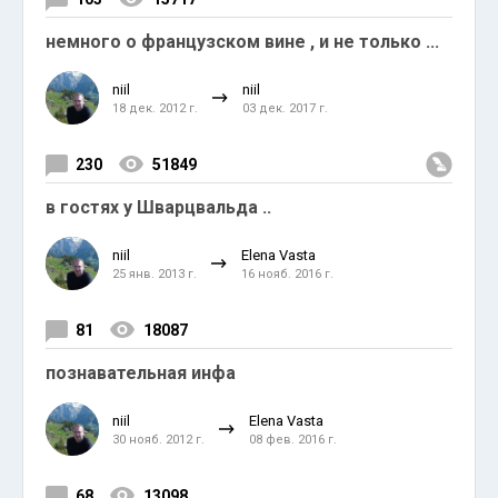
немного о французском вине , и не только ...
niil
niil
18 дек. 2012 г.
03 дек. 2017 г.
230
51849
в гостях у Шварцвальда ..
niil
Elena Vasta
25 янв. 2013 г.
16 нояб. 2016 г.
81
18087
познавательная инфа
niil
Elena Vasta
30 нояб. 2012 г.
08 фев. 2016 г.
68
13098