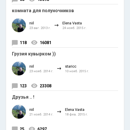
комната для полуночников
niil
Elena Vasta
23 авг. 2013 г.
24 нояб. 2015 г.
118
16081
Грузия кувырком ))
niil
staricc
23 нояб. 2014 г.
10 нояб. 2015 г.
123
23308
Друзья .. !
niil
Elena Vasta
21 нояб. 2014 г.
18 фев. 2015 г.
25
6297