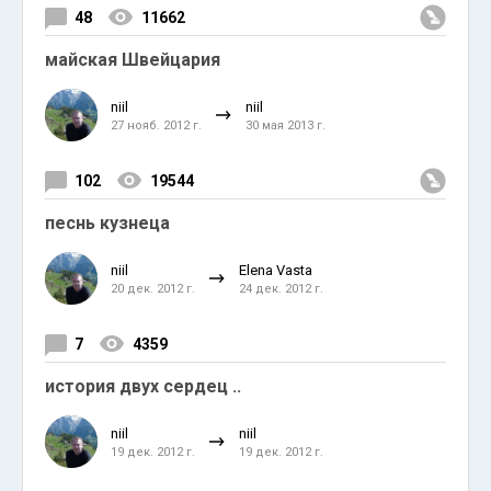
48
11662
майская Швейцария
niil
niil
27 нояб. 2012 г.
30 мая 2013 г.
102
19544
песнь кузнеца
niil
Elena Vasta
20 дек. 2012 г.
24 дек. 2012 г.
7
4359
история двух сердец ..
niil
niil
19 дек. 2012 г.
19 дек. 2012 г.