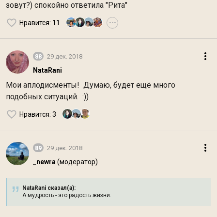
зовут?) спокойно ответила "Рита"
Нравится
: 11
•••
88
29 дек. 2018
NataRani
Мои аплодисменты! Думаю, будет ещё много
подобных ситуаций. :))
Нравится
: 3
89
29 дек. 2018
_newra
(модератор)
NataRani сказал(а):
А мудрость - это радость жизни.