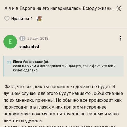
А я и в Европе на это напарывалась. Всюду жизнь... :)))
Нравится
: 1
86
29 дек. 2018
E
enchanted
Elena Vasta сказал(а):
если ты о чем и договорился с индийцем, то не факт, что так и
будет сделано
Факт, что так , как ты просишь - сделано не будет. В
лучшем случае, для этого будут какие-то , объективные
по их мнению, причины. Но обычно все происходит как
происходит, а в глазах у них при этом искреннее
недоумение, почему это ты хочешь по-своему и мало-
ли-что-ты-думала.