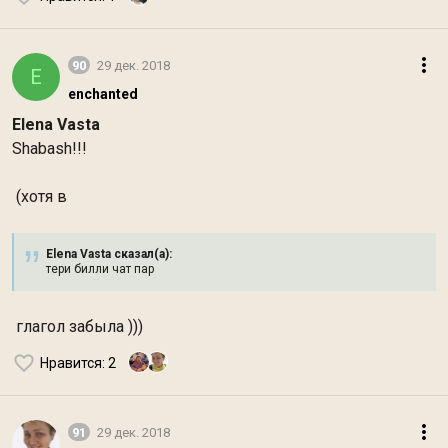
90
29 дек. 2018
E
enchanted
Elena Vasta
Shabash!!!
(хотя в
Elena Vasta сказал(а):
тери билли чат пар
глагол забыла )))
Нравится
: 2
91
29 дек. 2018