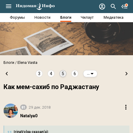
Форумы
Новости
Блоги
Чилаут
Медиатека
Блоги
Elena Vasta
3
4
5
6
...
Как мем-сахиб по Раджастану
81
29 дек. 2018
Natalya0
IrinaVolga сказал(а):