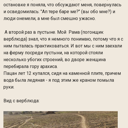
остановке я поняла, что обсуждают меня, повернулась
и осведомилась: "Ап тере баре ме?" (вы обо мне?) и
люди онемели, а мне был смешно ужасно.
А второй раз в пустыне. Мой Рама (погонщик
верблюда) знал, что я немного понимаю, потому что я с
ним пыталась практиковаться. И вот мы с ним заехали
на ферму посреди пустыни, на которой стояли
несколько убогих строений, во дворе женщина
перебирала гору арахиса.
Пацан лет 12 купался, сидя на каменной плите, причем
вода была ледяная - я под этим же краном помыла
руки.
Вид с верблюда: