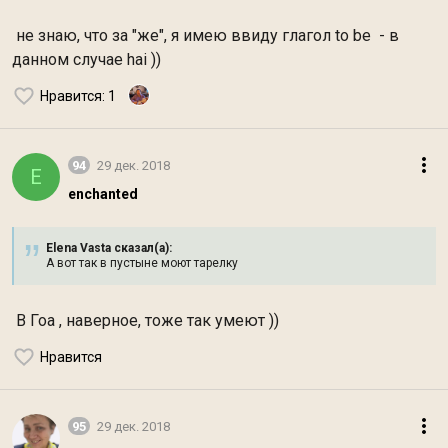
не знаю, что за "же", я имею ввиду глагол to be - в
данном случае hai ))
Нравится
: 1
94
29 дек. 2018
E
enchanted
Elena Vasta сказал(а):
А вот так в пустыне моют тарелку
В Гоа , наверное, тоже так умеют ))
Нравится
95
29 дек. 2018