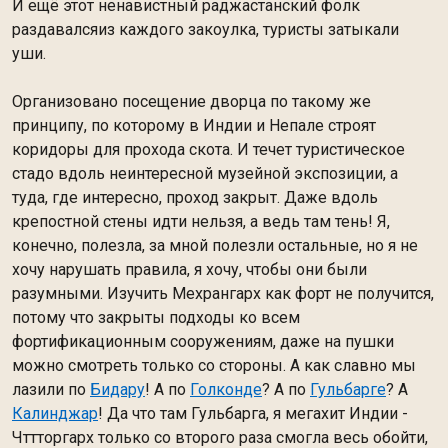
И ещё этот ненавистный раджастанский фолк
раздавалсяиз каждого закоулка, туристы затыкали
уши.
Организовано посещение дворца по такому же
принципу, по которому в Индии и Непале строят
коридоры для прохода скота. И течет туристическое
стадо вдоль неинтересной музейной экспозиции, а
туда, где интересно, проход закрыт. Даже вдоль
крепостной стены идти нельзя, а ведь там тень! Я,
конечно, полезла, за мной полезли остальные, но я не
хочу нарушать правила, я хочу, чтобы они были
разумными. Изучить Мехрангарх как форт не получится,
потому что закрыты подходы ко всем
фортификационным сооружениям, даже на пушки
можно смотреть только со стороны. А как славно мы
лазили по
Бидару
! А по
Голконде
? А по
Гульбарге
? А
Калинджар
! Да что там Гульбарга, я мегахит Индии -
Чттторгарх только со второго раза смогла весь обойти,