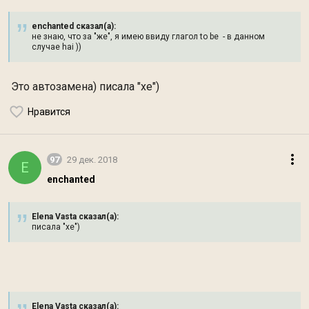
enchanted сказал(а):
не знаю, что за "же", я имею ввиду глагол to be - в данном
случае hai ))
Это автозамена) писала "хе")
Нравится
97
29 дек. 2018
E
enchanted
Elena Vasta сказал(а):
писала "хе")
Elena Vasta сказал(а):