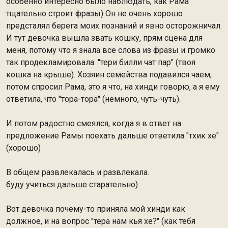
особенно интересно было наблюдать, как Рама
тщательно строит фразы) Он не очень хорошо
предсталял берега моих познаний и явно осторожничал.
И тут девочка вышла звать кошку, прям сцена для
меня, потому что я знала все слова из фразы и громко
так продекламировала: "тери билли чат пар" (твоя
кошка на крыше). Хозяин семейства подавился чаем,
потом спросил Рама, это я что, на хинди говорю, а я ему
ответила, что "тора-тора" (немного, чуть-чуть).
И потом радостно смеялся, когда я в ответ на
предложение Рамы поехать дальше ответила "тхик хе"
(хорошо)
В общем развлекалась и развлекала.
буду учиться дальше старательно)
Вот девочка почему-то приняла мой хинди как
должное, и на вопрос "тера нам кья хе?" (как тебя