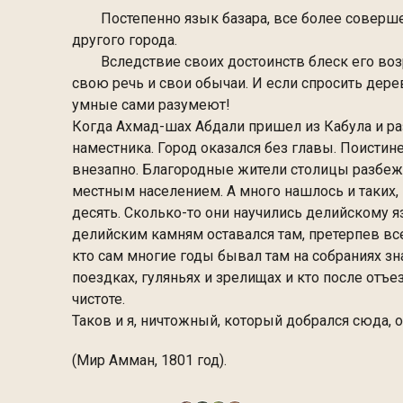
Постепенно язык базара, все более совершенс
другого города.
Вследствие своих достоинств блеск его возро
свою речь и свои обычаи. И если спросить дерев
умные сами разумеют!
Когда Ахмад-шах Абдали пришел из Кабула и раз
наместника. Город оказался без главы. Поистин
внезапно. Благородные жители столицы разбежал
местным населением. А много нашлось и таких, 
десять. Сколько-то они научились делийскому яз
делийским камням оставался там, претерпев все
кто сам многие годы бывал там на собраниях зн
поездках, гуляньях и зрелищах и кто после отъе
чистоте.
Таков и я, ничтожный, который добрался сюда, о
(Мир Амман, 1801 год).