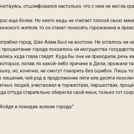
твуясь, отшлифовался настолько, что с ним не могла сра
с еще более. Но никто ведь не считает плохой свою ман
енского жителя, то он станет поносить горожанина и прево
грабил город, Шах-Алам был на востоке. Не осталось ни н
е процветание города покоилось на могуществе государств
ись куда глаза глядят. Куда бы они ни приходили, речь и
которые, попав по какой-либо причине в Дели, прожили там
ыку, но, конечно, не смогут говорить без ошибок. Лишь то
 лишения, чей род в продолжение пяти или десяти поколен
атных людей, участвовал в торжествах, пиршествах, проце
зда оттуда старательно оберегал свой язык, только тот сох
бойдя и повидав всякие города.”