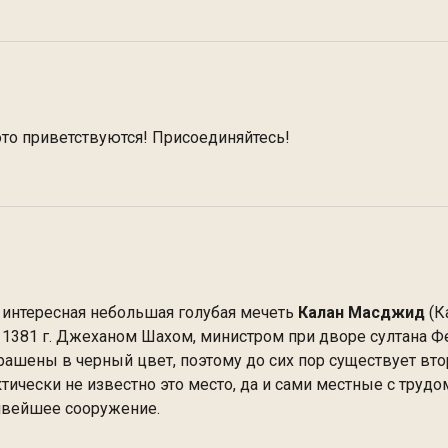
ото приветствуются! Присоединяйтесь!
ь интересная небольшая голубая мечеть
Калан Масджид
(К
 1381 г. Джеханом Шахом, министром при дворе султана Фе
ашены в черный цвет, поэтому до сих пор существует вт
тически не известно это место, да и сами местные с трудо
сивейшее сооружение.