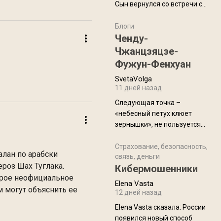
Сын вернулся со встречи с
армейскими друзьями (год
уже, как демобилизовались,
Блоги
а продолжают встречаться
Ченду-
почти каждую неделю) и с
Чжанцзяцзе-
порога сообщил: "Эйтан
Фужун-Фенхуан
разводится!" Эйтан -
SvetaVolga
мальчик из религиозной
11 дней назад
семьи, из тех, кого называют
"вязаные кипы". С 2022-го
Следующая точка –
«небесный петух клюет
зернышки», не пользуется
спросом и вполне
заслужено, и чтобы попасть
Страхование, безопасность,
алан по арабски
связь, деньги
на начало тропы показали
роз Шах Туглака.
Кибермошенники
водителю карту, иначе
орое неофициальное
автобус не остановится.
Elena Vasta
м могут объяснить ее
Пошли туда, потому что я
12 дней назад
начиталась восторженных
Elena Vasta сказалa: России
отзывов. По мне – сплошная
появился новый способ