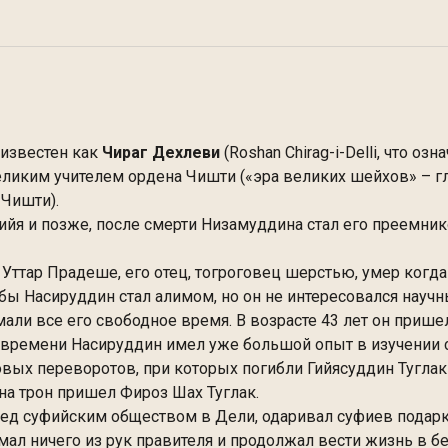
известен как
Чираг Дехлеви
(Roshan Chirag-i-Delli, что оз
ликим учителем ордена Чишти («эра великих шейхов» – г
 Чишти).
я и позже, после смерти Низамуддина стал его преемник
Уттар Прадеше, его отец, тогроговец шерстью, умер когд
тобы Насируддин стал алимом, но он не интересовался нау
али все его свободное время. В возрасте 43 лет он прише
 времени Насируддин имел уже большой опыт в изучении 
вых переворотов, при которых погибли Гийясуддин Туглак
на трон пришел Фироз Шах Туглак.
еред суфийским обществом в Дели, одаривал суфиев под
л ничего из рук правителя и продолжал вести жизнь в бед