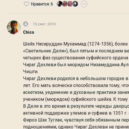
Нравится
: 6
•••
4
15 сент. 2019
Chico
Шейх Насируддин Мухаммад (1274-1356), более 
«Светильник Дели»), был пятым и последним ве
четырех фаз существования суфийского ордена
Чираг Дехлеви был мюридом Низамуддина Аулий
Чишти.
Чираг Дехлеви родился в небольшом городке в 
лет. Его мать всячески способствовала тому, ч
аскетизм, уединение и духовные практики заним
учеником (мюридом) суфийского шейха. К тому
В Дели в это время в результате череды дворцо
активной поддержке улемов и суфиев в 1351 г. 
Фироз Шах Туглак, чувствуя себя обязанным п
подношениями, однако Чираг Дехлеви не принима