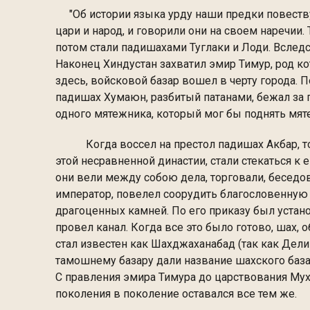
"Об истории языка урду наши предки повествую
цари и народ, и говорили они на своем наречии
потом стали падишахами Туглаки и Лоди. Вслед
Наконец Хиндустан захватил эмир Тимур, род ко
здесь, войсковой базар вошел в черту города. П
падишах Хумаюн, разбитый патанами, бежал за гр
одного мятежника, который мог бы поднять мят
Когда воссел на престол падишах Акбар, то 
этой несравненной династии, стали стекаться к 
они вели между собою дела, торговали, беседов
император, повелел соорудить благословенную 
драгоценных камней. По его приказу был устано
провел канал. Когда все это было готово, шах, 
стал известен как Шахджаханабад (так как Дели
тамошнему базару дали название шахского база
С правления эмира Тимура до царствования Муха
поколения в поколение оставался все тем же.