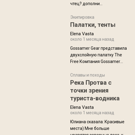
чтец? дополни
нам Индией и остальными
рекомендацию
СВ штатами, которые я тоже
Экипировка
надеюсь увидеть.
Палатки, тенты
Elena Vasta
около 1 месяца назад
Gossamer Gear представила
двухслойную палатку The
Free Компания Gossamer
Gear представила
туристическую палатку The
Сплавы и походы
Free, которая стала первой
Река Протва с
полностью самонесущей
точки зрения
ультралегкой моделью в
туриста-водника
ассортименте
Elena Vasta
производителя. Новинка
около 1 месяца назад
получила двухслойную
конструкцию с отдельным
Юлиана сказалa: Красивые
внешним тентом и сетчатой
места) Мне больше
внутренней палаткой, а ее