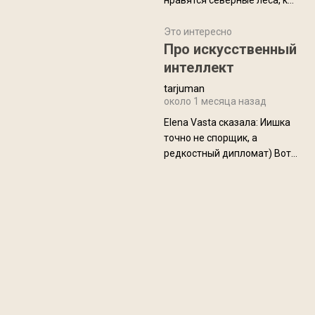
нравятся северные леса, как
масса в базовой
в Новгородчине)) Где флора
комплектации составляет
южной тайги
Это интересно
около 845 г. Палатка весит
Про искусственный
менее
интеллект
tarjuman
около 1 месяца назад
Elena Vasta сказалa: Иишка
точно не спорщик, а
редкостный дипломат) Вот,
точно, надо его в МИДы на
помощь в переговорах
слать))