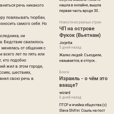
вниться речь никакого
нашла в онлайне, вышла
первая часть вроде 30
июля. Премьера будет на
еру повязывать тюрбан,
Дивали 8 ноября.
Новости из разных стран
зносить самого себя. Но
ЧП на острове
Фукок (Вьетнам)
аследника, ни
а. Бедствие свалилось
Jorjetta
5 дней назад
х менялась от общения с
 всего лет по пять или
Жалко людей. Съездили,
т, кто подобно
называется, в отпуск...
ий жил в этом городе,
ссиях, шествиях,
Блоги
Израиль - о чём это
ранил свою речь в
вааще?
wizard
6 дней назад
ПТСР и ячейка общества (с)
Slava Shifrin: Ссыль на пост