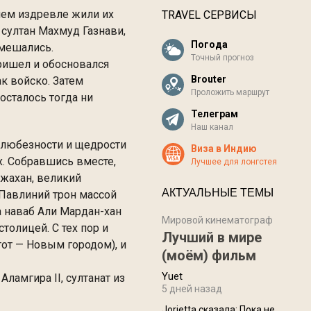
нем издревле жили их
TRAVEL СЕРВИСЫ
 султан Махмуд Газнави,
Погода
смешались.
Точный прогноз
пришел и обосновался
Brouter
ак войско. Затем
Проложить маршрут
осталось тогда ни
Телеграм
Наш канал
 любезности и щедрости
Виза в Индию
ях. Собравшись вместе,
Лучшее для лонгстея
Джахан, великий
АКТУАЛЬНЫЕ ТЕМЫ
 Павлиний трон массой
а наваб Али Мардан-хан
Мировой кинематограф
толицей. С тех пор и
Лучший в мире
тот — Новым городом), и
(моём) фильм
Yuet
ламгира II, султанат из
5 дней назад
Jorjetta сказалa: Пока не