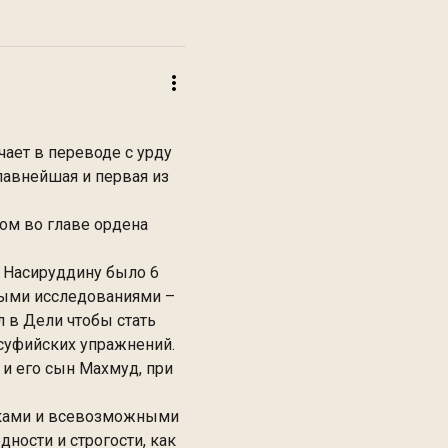
начает в переводе с урду
лавнейшая и первая из
ом во главе ордена
а Насируддину было 6
чными исследованиями –
л в Дели чтобы стать
суфийских упражнений.
 и его сын Махмуд, при
арками и всевозможными
ности и строгости, как