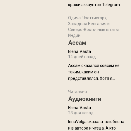
физуха, долгий спуск, потом
кражи аккаунтов Telegram
подъем по этому же пути.
без пароля и SMS
Вполне можно пропустить.
Прочитайте! У моих двух
Одича, Чхаттисгарх,
Пока
Западная Бенгалия и
знакомых вот так увели
Северо-Восточные штаты
аккаунты
Индии
Ассам
Elena Vasta
14 дней назад
Ассам оказался совсем не
таким, каким он
представлялся. Хотя я
увидела его буквально
краешек, но все же схватила
Читальня
ауру штата, как-то он меня
Аудиокниги
принял и я его. Пышная
Elena Vasta
природа, мягкие
23 дня назад
доброжелательные люди,
IrinaVolga сказалa: влюблена
такая как бы переходная
и в автора и чтеца. А кто
ступень между привычной