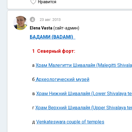
Нравится
4
23 авг. 2013
Elena Vasta
(сайт-админ)
БАДАМИ (BADAMI)
1 Северный форт:
а
Храм Малегитти Шивалайя (Malegitti Shivala
б
Археологический музей
в
Храм Нижний Шивалайя (Lower Shivalaya te
г
Храм Верхний Шивалайя (Upper Shivalaya te
д
Venkateswara couple of temples