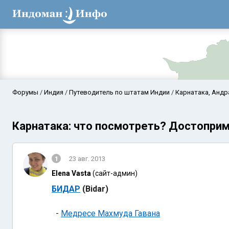
Форумы
Индия
Путеводитель по штатам Индии
Карнатака, Андр
Карнатака: что посмотреть? Достопри
1
23 авг. 2013
Elena Vasta
(сайт-админ)
БИДАР
(Bidar)
Аравийское мор
-
Медресе Махмуда Гавана