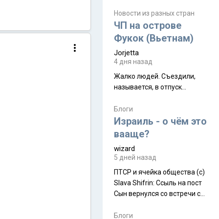
июля. Премьера будет на
Дивали 8 ноября.
Новости из разных стран
ЧП на острове
Фукок (Вьетнам)
Jorjetta
4 дня назад
Жалко людей. Съездили,
называется, в отпуск...
Блоги
Израиль - о чём это
вааще?
wizard
5 дней назад
ПТСР и ячейка общества (с)
Slava Shifrin: Ссыль на пост
Сын вернулся со встречи с
армейскими друзьями (год
уже, как демобилизовались,
Блоги