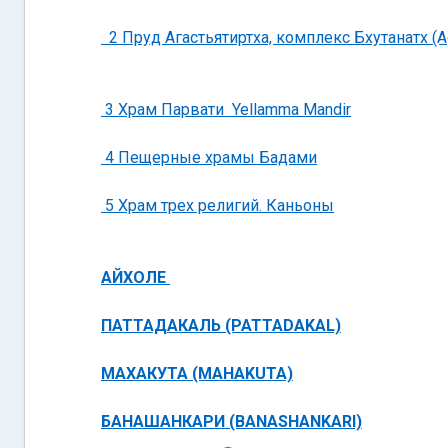
2 Пруд Агастьятиртха, комплекс Бхутанатх (Agas
3 Храм Парвати Yellamma Mandir
4 Пещерные храмы Бадами
5 Храм трех религий. Каньоны
АЙХОЛЕ
ПАТТАДАКАЛЬ (PATTADAKAL)
МАХАКУТА (MAHAKUTA)
БАНАШАНКАРИ (BANASHANKARI)