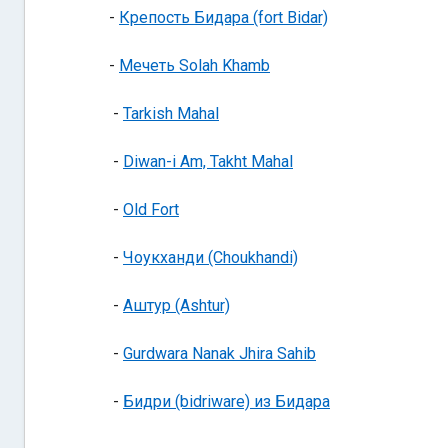
-
Крепость Бидара (fort Bidar)
-
Мечеть Solah Khamb
-
Tarkish Mahal
-
Diwan-i Am, Takht Mahal
-
Old Fort
-
Чоукханди (Choukhandi)
-
Аштур (Ashtur)
-
Gurdwara Nanak Jhira Sahib
-
Бидри (bidriware) из Бидара