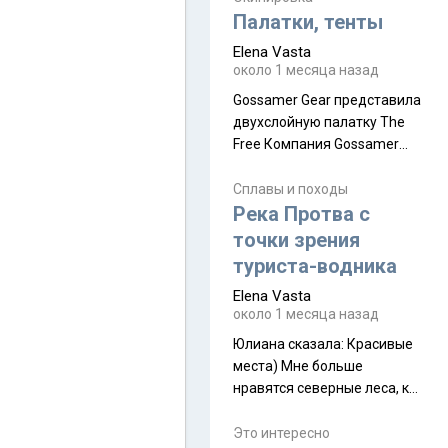
надеюсь увидеть.
Палатки, тенты
Elena Vasta
около 1 месяца назад
Gossamer Gear представила
двухслойную палатку The
Free Компания Gossamer
Gear представила
туристическую палатку The
Сплавы и походы
Free, которая стала первой
Река Протва с
полностью самонесущей
точки зрения
ультралегкой моделью в
туриста-водника
ассортименте
Elena Vasta
производителя. Новинка
около 1 месяца назад
получила двухслойную
конструкцию с отдельным
Юлиана сказалa: Красивые
внешним тентом и сетчатой
места) Мне больше
внутренней палаткой, а ее
нравятся северные леса, как
масса в базовой
в Новгородчине)) Где флора
комплектации составляет
южной тайги
Это интересно