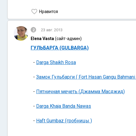
Нравится
2
23 авг. 2013
Elena Vasta
(сайт-админ)
ГУЛЬБАРГА (GULBARGA)
-
Darga Shaikh Rosa
-
Замок Гульбарги ( Fort Hasan Gangu Bahmani 
-
Пятничная мечеть (Джамма Масджид)
-
Darga Khaja Banda Nawas
-
Haft Gumbaz (гробницы )