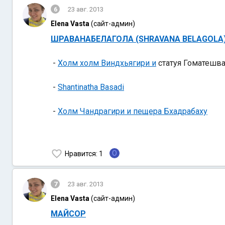
6
23 авг. 2013
Elena Vasta
(сайт-админ)
ШРАВАНАБЕЛАГОЛА (SHRAVANA BELAGOLA
-
Холм холм Виндхьягири и
статуя Гоматешв
-
Shantinatha Basadi
-
Холм Чандрагири и пещера Бхадрабаху
O
Нравится
: 1
7
23 авг. 2013
Elena Vasta
(сайт-админ)
МАЙСОР