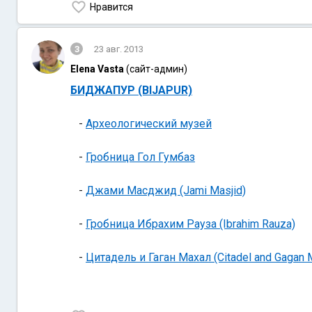
Нравится
3
23 авг. 2013
Elena Vasta
(сайт-админ)
БИДЖАПУР (BIJAPUR)
-
Археологический музей
-
Гробница Гол Гумбаз
-
Джами Масджид (Jami Masjid)
-
Гробница Ибрахим Рауза (Ibrahim Rauza)
-
Цитадель и Гаган Махал (Citadel and Gagan 