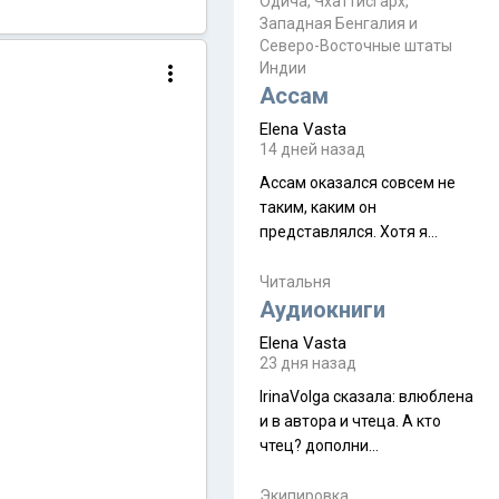
Прочитайте! У моих двух
Одича, Чхаттисгарх,
Пока
Западная Бенгалия и
знакомых вот так увели
Северо-Восточные штаты
аккаунты
Индии
Ассам
Elena Vasta
14 дней назад
Ассам оказался совсем не
таким, каким он
представлялся. Хотя я
увидела его буквально
краешек, но все же схватила
Читальня
ауру штата, как-то он меня
Аудиокниги
принял и я его. Пышная
Elena Vasta
природа, мягкие
23 дня назад
доброжелательные люди,
IrinaVolga сказалa: влюблена
такая как бы переходная
и в автора и чтеца. А кто
ступень между привычной
чтец? дополни
нам Индией и остальными
рекомендацию
СВ штатами, которые я тоже
Экипировка