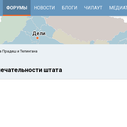
ФОРУМЫ
НОВОСТИ
БЛОГИ
ЧИЛАУТ
МЕДИА
а Прадеш и Телингана
мечательности штата
е
Бенгальский залив