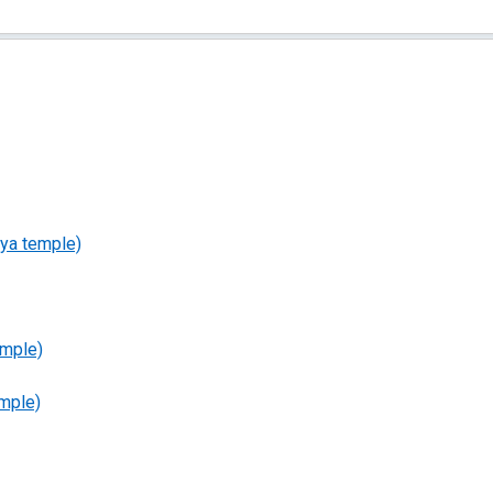
ya temple)
mple)
mple)