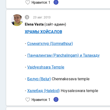
O
Нравится
: 1
5
23 авг. 2013
Elena Vasta
(сайт-админ)
ХРАМЫ ХОЙСАЛОВ
-
Сомнатхпур (Somnathpur)
-
Панчалингам (Panchalingam) и Талакаду
-
Vaidyeshsara Temple
-
Белур (Belur)
Chennakesava temple
-
Халебид (Halebid)
Hoysaleswara temple
O
Нравится
: 1