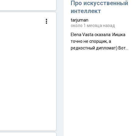
около 845 г. Палатка весит
Про искусственный
менее
интеллект
tarjuman
около 1 месяца назад
Elena Vasta сказалa: Иишка
точно не спорщик, а
редкостный дипломат) Вот,
точно, надо его в МИДы на
помощь в переговорах
слать))