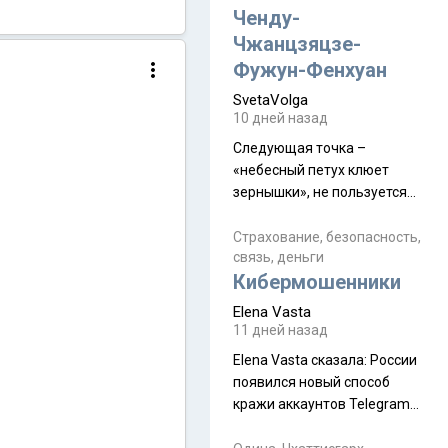
а продолжают встречаться
Ченду-
почти каждую неделю) и с
Чжанцзяцзе-
порога сообщил: "Эйтан
Фужун-Фенхуан
разводится!" Эйтан -
SvetaVolga
мальчик из религиозной
10 дней назад
семьи, из тех, кого называют
"вязаные кипы". С 2022-го
Следующая точка –
«небесный петух клюет
зернышки», не пользуется
спросом и вполне
заслужено, и чтобы попасть
Страхование, безопасность,
связь, деньги
на начало тропы показали
Кибермошенники
водителю карту, иначе
автобус не остановится.
Elena Vasta
Пошли туда, потому что я
11 дней назад
начиталась восторженных
Elena Vasta сказалa: России
отзывов. По мне – сплошная
появился новый способ
физуха, долгий спуск, потом
кражи аккаунтов Telegram
подъем по этому же пути.
без пароля и SMS
Вполне можно пропустить.