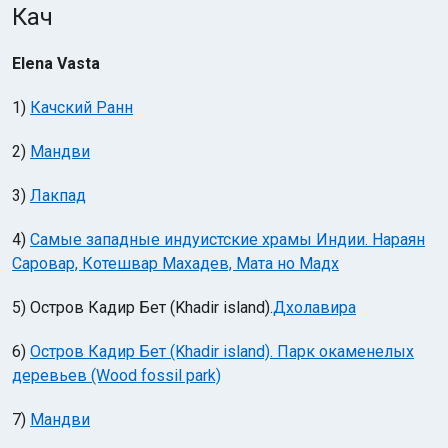
Кач
Elena Vasta
1)
Качский Ранн
2)
Мандви
Индийский океан
3)
Лакпад
4)
Самые западные индуистские храмы Индии. Нараян
Саровар, Котешвар Махадев, Мата но Мадх
5) Остров Кадир Бет (Khadir island).
Дхолавира
6)
Остров Кадир Бет (Khadir island). Парк окаменелых
деревьев (Wood fossil park)
7)
Мандви