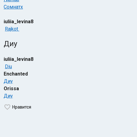
Сомнатх
iuliia_levina8
Rajkot
Диу
iuliia_levina8
Diu
Enchanted
Диу
Orissa
Диу
Нравится