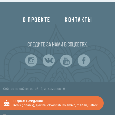
О ПРОЕКТЕ
КОНТАКТЫ
Следите за нами в соцсетях:
Сейчас на сайте гостей - 2, индоманов - 0
C Днём Рождения!
IronIk (irinanik)
,
ejevika
,
clownfish
,
kolemiko
,
marten
,
Petrov