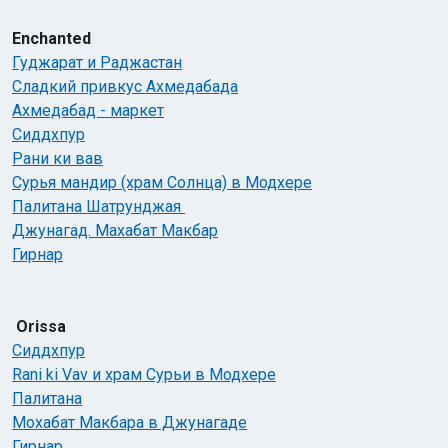
Enchanted
Гуджарат и Раджастан
Cладкий привкус Ахмедабада
Ахмедабад - маркет
Сиддхпур
Рани ки вав
Сурья мандир (храм Солнца) в Модхере
Палитана Шатрунджая
Джунагад. Махабат Макбар
Гирнар
Orissa
Сиддхпур
Rani ki Vav и храм Сурьи в Модхере
Палитана
Мохабат Макбара в Джунагаде
Гирнар