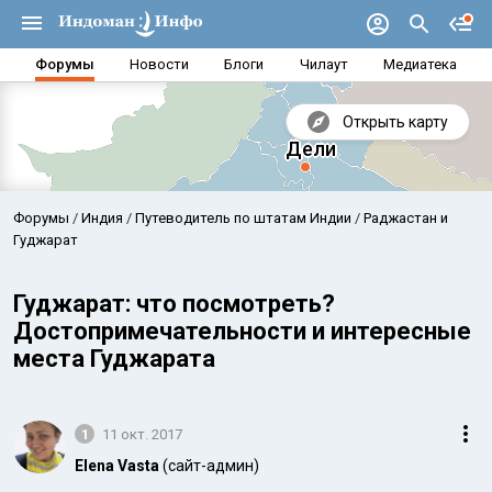
Форумы
Новости
Блоги
Чилаут
Медиатека
Открыть карту
Форумы
Индия
Путеводитель по штатам Индии
Раджастан и
Гуджарат
Гуджарат: что посмотреть?
Достопримечательности и интересные
места Гуджарата
1
11 окт. 2017
Аравийское море
Бенг
Elena Vasta
(сайт-админ)