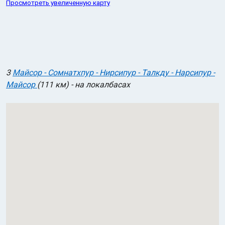
Просмотреть увеличенную карту
3
Майсор - Сомнатхпур - Нирсипур - Талкду - Нарсипур -
Майсор
(111 км) - на локалбасах