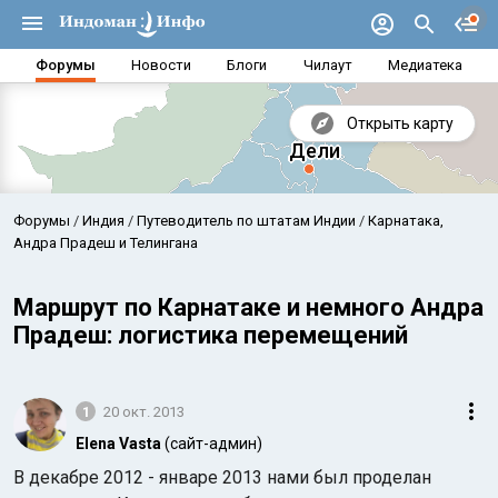
Форумы
Новости
Блоги
Чилаут
Медиатека
Открыть карту
Форумы
Индия
Путеводитель по штатам Индии
Карнатака,
Андра Прадеш и Телингана
Маршрут по Карнатаке и немного Андра
Прадеш: логистика перемещений
1
20 окт. 2013
Elena Vasta
(сайт-админ)
Аравийское море
Бенг
В декабре 2012 - январе 2013 нами был проделан