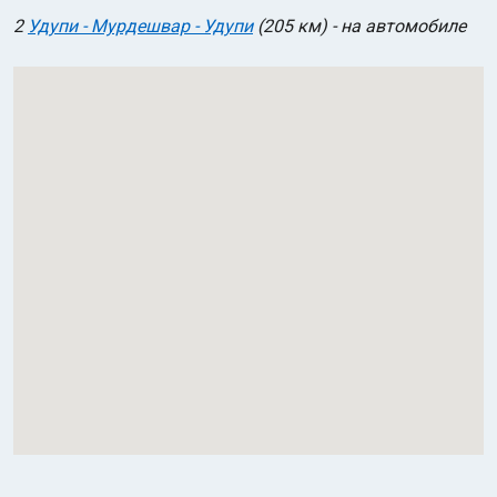
2
Удупи - Мурдешвар - Удупи
(205 км) - на автомобиле