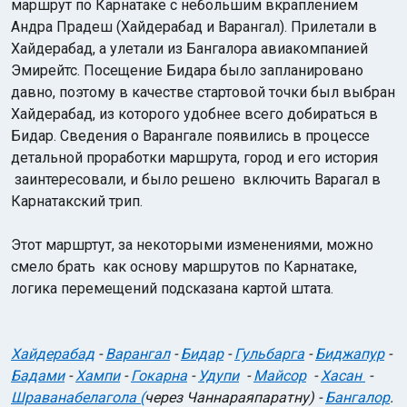
маршрут по Карнатаке с небольшим вкраплением
Андра Прадеш (Хайдерабад и Варангал). Прилетали в
Хайдерабад, а улетали из Бангалора авиакомпанией
Эмирейтс. Посещение Бидара было запланировано
давно, поэтому в качестве стартовой точки был выбран
Хайдерабад, из которого удобнее всего добираться в
Бидар. Сведения о Варангале появились в процессе
Индийский океан
детальной проработки маршрута, город и его история
заинтересовали, и было решено включить Варагал в
Карнатакский трип.
Этот маршртут, за некоторыми изменениями, можно
смело брать как основу маршрутов по Карнатаке,
логика перемещений подсказана картой штата.
Хайдерабад
-
Варангал
-
Бидар
-
Гульбарга
-
Биджапур
-
Бадами
-
Хампи
-
Гокарна
-
Удупи
-
Майсор
-
Хасан
-
Шраванабелагола (
через Чаннараяпаратну) -
Бангалор
.