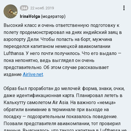
244
22 нояб. 2019
IrinaVolga
(модератор)
Высокий класс и очень ответственную подготовку к
полету продемонстрировал на днях индийский заяц в
аэропорту Дели. Чтобы попасть на борт, мужчина
переоделся капитаном немецкой авиакомпании
Lufthansa. У него почти получилось. Что его выдало —
пока непонятно, ведь выглядел он очень
представительно. Об этом случае рассказывает
издание
Airlive.net
.
Образ был проработан до мелочей: форма, знаки, очки,
даже идентификационная карта. Планировал лететь в
Калькутту самолетом Air Asia. На важного «немца»
обратили внимание в терминале при выходе на
посадку — подозрительным показалось поведение.
Позвали представителя авиакомпании, тот проверил
данные. Выяснилось, что такого капитана в Lufthansa не