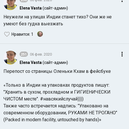
Elena Vasta
(сайт-админ)
Неужели на улицах Индии станет тихо? Они же не
умеют без гудка выезжать
Нравится
: 1
251
06 фев. 2020
Elena Vasta
(сайт-админ)
Перепост со страницы Оленьки Кхам в фейсбуке
«Только в Индии на упаковках продуктов пишут:
"Хранить в сухом, прохладном и ГИГИЕНИЧЕСКИ
ЧИСТОМ месте". #навсякийслучай))))
Также часто встречается надпись: "Упаковано на
современном оборудовании, РУКАМИ НЕ ТРОГАНО"
(Packed in modern facility, untouched by hands)»