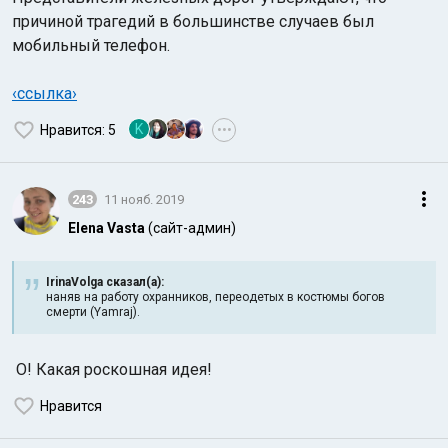
причиной трагедий в большинстве случаев был
мобильный телефон.
‹ссылка›
K
Нравится
: 5
•••
243
11 нояб. 2019
Elena Vasta
(сайт-админ)
IrinaVolga сказал(а):
наняв на работу охранников, переодетых в костюмы богов
смерти (Yamraj).
О! Какая роскошная идея!
Нравится