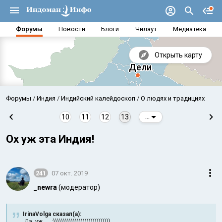
Форумы
Новости
Блоги
Чилаут
Медиатека
Открыть карту
Форумы
Индия
Индийский калейдоскоп
О людях и традициях
10
11
12
13
...
Ох уж эта Индия!
241
07 окт. 2019
_newra
(модератор)
Аравийское море
Бенг
IrinaVolga сказал(а):
Да, уж ... :)))))))))))))))))))))))))))))