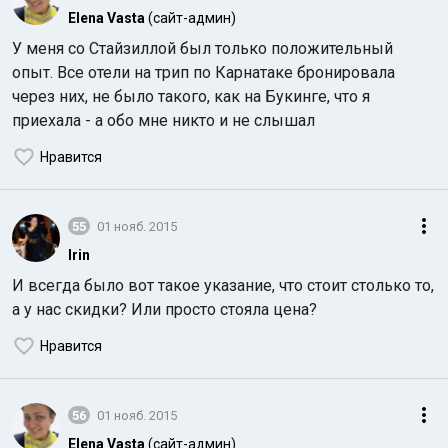
Elena Vasta
(сайт-админ)
У меня со Стайзиллой был только положительный
опыт. Все отели на трип по Карнатаке бронировала
через них, не было такого, как на Букинге, что я
приехала - а обо мне никто и не слышал
Нравится
55
01 нояб. 2015
Irin
И всегда было вот такое указание, что стоит столько то,
а у нас скидки? Или просто стояла цена?
Нравится
56
01 нояб. 2015
Elena Vasta
(сайт-админ)