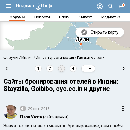
Форумы
Новости
Блоги
Чилаут
Медиатека
Открыть карту
Форумы
Индия
Индия туристическая
Где жить и есть
1
2
3
4
...
Сайты бронирования отелей в Индии:
Stayzilla, Goibibo, oyo.co.in и другие
41
29 окт. 2015
Elena Vasta
(сайт-админ)
Аравийское море
Бенг
Значит если ты не отменишь бронирование, они с тебя