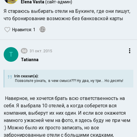
Elena Vasta
(сайт-админ)
Я стараюсь выбирать отели на Букинге, где они пишут,
что бронирование возможно без банковской карты
OZS
Нравится
: 1
50
31 окт. 2015
T
Tatianna
Irin сказал(а):
Позвольте узнать, в чем смысл??? Ну два, ну три... Но десять!
Наверное, не хочется брать всю ответственность на
себя. Я выбрала 10 отелей, а когда соберется вся
компания, выберут их них один. И если все окажется
намного ужасней чем на фото, я здесь буду не при чем
:) Можно было их просто записать, но все
забронированные отели с большими скидками,