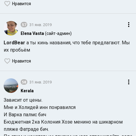
Нравится
57
31 янв. 2019
Elena Vasta
(сайт-админ)
LordBear
а ты кинь названия, что тебе предлагают. Мы
их пробьём
Нравится
58
31 янв. 2019
Kerala
Зависит от цены.
Мне и Холидей инн понравился
И Варка палмс бич
Бюджетная 2ка Колония Хозе менино на шикарном
пляже Фатраде бич.