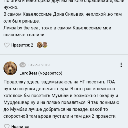
По этим и некоторым другим на юге спрашивайте, если
нужно.
В самом Кавелоссиме Дона Сильвия, неплохой ,но там
олл был раньше.
Луиза by the sea , тоже в самом Кавелоссиме,мои
знакомые хвалили.
Нравится
: 2
59
19 июн. 2019
LordBear
(модератор)
Продолжу здесь. задумываюсь на НГ посетить ГОА
путем покупки дешевого тура. В этот раз возможно
хотелось бы посетить Мумбай и возможно Гокарну и
Мурдешвар ну и на пляже поваляться. Я так понимаю
до Мумбаи лучше добраться на поезде, какой то
скоростной там вроде пустили и там дня 2 провести.
Нравится