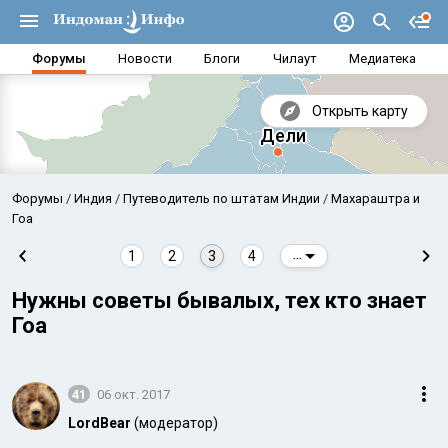
Форумы
Новости
Блоги
Чилаут
Медиатека
Открыть карту
Форумы
Индия
Путеводитель по штатам Индии
Махараштра и
Гоа
1
2
3
4
...
Нужны советы бывалых, тех кто знает
Гоа
41
06 окт. 2017
Аравийское море
Бенг
LordBear
(модератор)