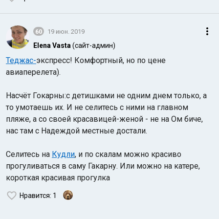
60
19 июн. 2019
Elena Vasta
(сайт-админ)
Теджас-
экспресс! Комфортный, но по цене
авиаперелета).
Насчёт Гокарны:с детишками не одним днем только, а
то умотаешь их. И не селитесь с ними на главном
пляже, а со своей красавицей-женой - не на Ом биче,
нас там с Надеждой местные достали.
Селитесь на
Кудли
, и по скалам можно красиво
прогуливаться в саму Гакарну. Или можно на катере,
короткая красивая прогулка
Нравится
: 1