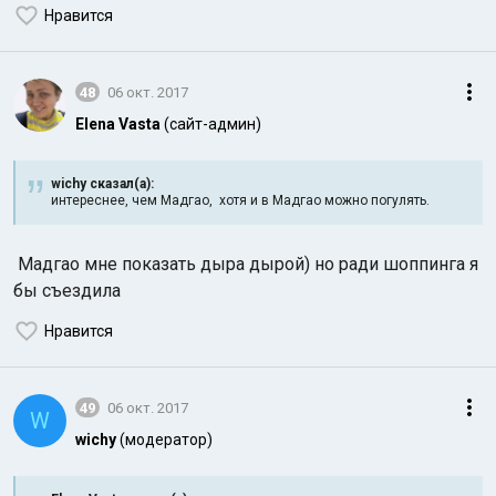
Нравится
48
06 окт. 2017
Elena Vasta
(сайт-админ)
wichy сказал(а):
интереснее, чем Мадгао, хотя и в Мадгао можно погулять.
Мадгао мне показать дыра дырой) но ради шоппинга я
бы съездила
Нравится
49
06 окт. 2017
W
wichy
(модератор)