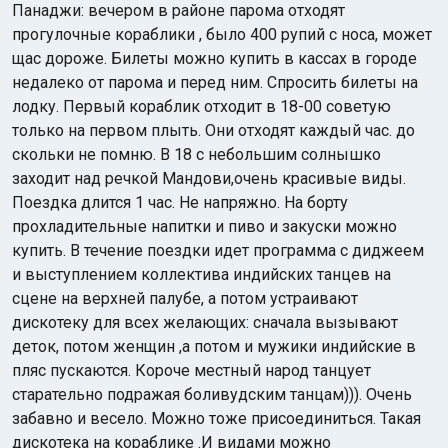
Панаджи: вечером в районе парома отходят
прогулочные кораблики , было 400 рупий с носа, может
щас дороже. Билеты можно купить в кассах в городе
недалеко от парома и перед ним. Спросить билеты на
лодку. Первый кораблик отходит в 18-00 советую
только на первом плыть. Они отходят каждый час. до
скольки не помню. В 18 с небольшим солнышко
заходит над речкой Мандови,очень красивые виды.
Поездка длится 1 час. Не напряжно. На борту
прохладительные напитки и пиво и закуски можно
купить. В течение поездки идет программа с диджеем
и выступлением коллектива индийских танцев на
сцене на верхней палубе, а потом устраивают
дискотеку для всех желающих: сначала вызывают
деток, потом женщин ,а потом и мужики индийские в
пляс пускаются. Короче местный народ танцует
старательно подражая боливудским танцам))). Очень
забавно и весело. Можно тоже присоединиться. Такая
дискотека на кораблике .И видами можно