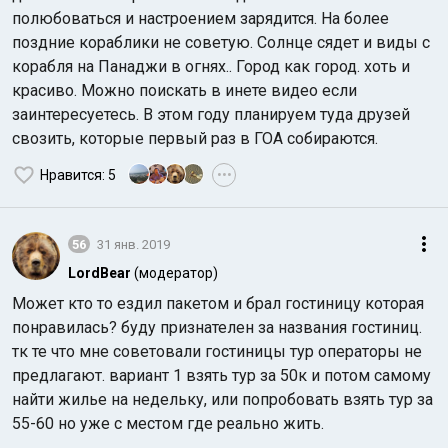
полюбоваться и настроением зарядится. На более
поздние кораблики не советую. Солнце сядет и виды с
корабля на Панаджи в огнях.. Город как город. хоть и
красиво. Можно поискать в инете видео если
заинтересуетесь. В этом году планируем туда друзей
свозить, которые первый раз в ГОА собираются.
Нравится
: 5
•••
56
31 янв. 2019
LordBear
(модератор)
Может кто то ездил пакетом и брал гостиницу которая
понравилась? буду признателен за названия гостиниц.
тк те что мне советовали гостиницы тур операторы не
предлагают. вариант 1 взять тур за 50к и потом самому
найти жилье на недельку, или попробовать взять тур за
55-60 но уже с местом где реально жить.