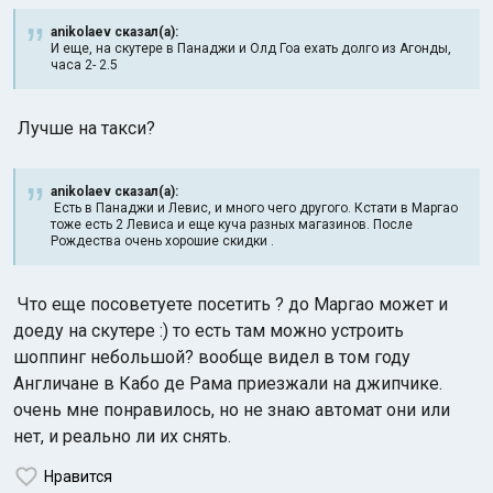
anikolaev сказал(а):
И еще, на скутере в Панаджи и Олд Гоа ехать долго из Агонды,
часа 2- 2.5
Лучше на такси?
Индийский океан
anikolaev сказал(а):
Есть в Панаджи и Левис, и много чего другого. Кстати в Маргао
тоже есть 2 Левиса и еще куча разных магазинов. После
Рождества очень хорошие скидки .
Что еще посоветуете посетить ? до Маргао может и
доеду на скутере :) то есть там можно устроить
шоппинг небольшой? вообще видел в том году
Англичане в Кабо де Рама приезжали на джипчике.
очень мне понравилось, но не знаю автомат они или
нет, и реально ли их снять.
Нравится