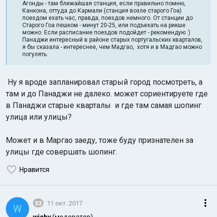
Агонды - там ближайшая станция, если правильно помню,
Канкона, оттуда до Кармали (станция возле старого Гоа)
поездом ехать час, правда, поездов немного. От станции до
Старого Гоа пешком - минут 20-25, или подъехать на рикше
можно. Если расписание поездов подойдет - рекомендую :)
Панаджи интересный в районе старых португальских кварталов,
я бы сказала - интереснее, чем Мадгао, хотя и в Мадгао можно
погулять.
Ну я вроде запланировал старый город посмотреть, а
там и до Панаджи не далеко. может сориентируете где
в Панаджи старые кварталы и где там самая шопинг
улица или улицы?
Может и в Маргао заеду, тоже буду признателен за
улицы где совершать шопинг.
Нравится
53
11 окт. 2017
W