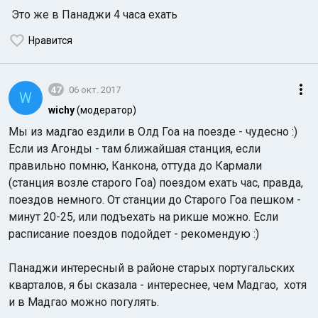
Это же в Панаджи 4 часа ехать
Нравится
47
06 окт. 2017
W
wichy
(модератор)
Мы из мадгао ездили в Олд Гоа на поезде - чудесно :)
Если из Агонды - там ближайшая станция, если
правильно помню, Канкона, оттуда до Кармали
(станция возле старого Гоа) поездом ехать час, правда,
поездов немного. От станции до Старого Гоа пешком -
минут 20-25, или подъехать на рикше можно. Если
расписание поездов подойдет - рекомендую :)
Панаджи интересный в районе старых португальских
кварталов, я бы сказала - интереснее, чем Мадгао, хотя
и в Мадгао можно погулять.