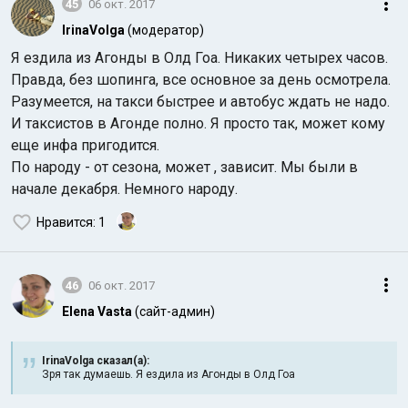
45
06 окт. 2017
IrinaVolga
(модератор)
Я ездила из Агонды в Олд Гоа. Никаких четырех часов.
Правда, без шопинга, все основное за день осмотрела.
Разумеется, на такси быстрее и автобус ждать не надо.
И таксистов в Агонде полно. Я просто так, может кому
еще инфа пригодится.
По народу - от сезона, может , зависит. Мы были в
начале декабря. Немного народу.
Нравится
: 1
46
06 окт. 2017
Elena Vasta
(сайт-админ)
IrinaVolga сказал(а):
Зря так думаешь. Я ездила из Агонды в Олд Гоа