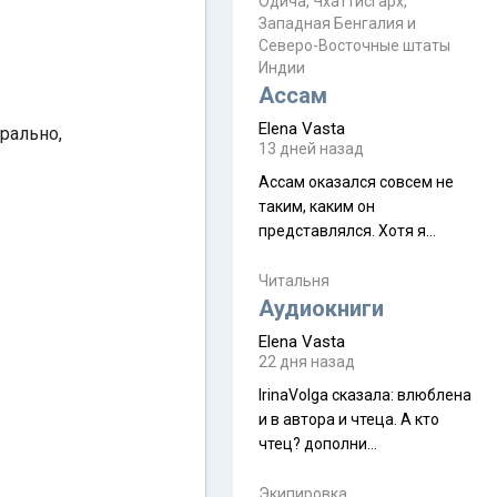
Прочитайте! У моих двух
Одича, Чхаттисгарх,
Пока
Западная Бенгалия и
знакомых вот так увели
Северо-Восточные штаты
аккаунты
Индии
Ассам
Elena Vasta
рально,
13 дней назад
Ассам оказался совсем не
таким, каким он
представлялся. Хотя я
увидела его буквально
краешек, но все же схватила
Читальня
ауру штата, как-то он меня
Аудиокниги
принял и я его. Пышная
Elena Vasta
природа, мягкие
22 дня назад
доброжелательные люди,
IrinaVolga сказалa: влюблена
такая как бы переходная
и в автора и чтеца. А кто
ступень между привычной
чтец? дополни
нам Индией и остальными
рекомендацию
СВ штатами, которые я тоже
Экипировка