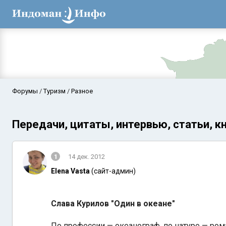
Форумы
Туризм
Разное
Передачи, цитаты, интервью, статьи, к
1
14 дек. 2012
Elena Vasta
(сайт-админ)
Аравийское мор
Слава Курилов "Один в океане"
По профессии — океанограф, по натуре — ро