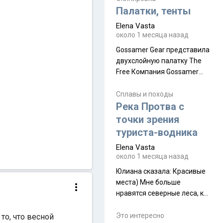
надеюсь увидеть.
Палатки, тенты
Elena Vasta
около 1 месяца назад
Gossamer Gear представила
двухслойную палатку The
Free Компания Gossamer
Gear представила
туристическую палатку The
Сплавы и походы
Free, которая стала первой
Река Протва с
полностью самонесущей
точки зрения
ультралегкой моделью в
туриста-водника
ассортименте
Elena Vasta
производителя. Новинка
около 1 месяца назад
получила двухслойную
конструкцию с отдельным
Юлиана сказалa: Красивые
внешним тентом и сетчатой
места) Мне больше
внутренней палаткой, а ее
нравятся северные леса, как
масса в базовой
в Новгородчине)) Где флора
комплектации составляет
южной тайги
Это интересно
то, что весной