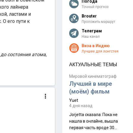
Погода
кого лайнера
Точный прогноз
ой, ластами и
Brouter
 О его пути к
Проложить маршрут
Телеграм
Наш канал
Виза в Индию
Лучшее для лонгстея
 до состояния атома,
АКТУАЛЬНЫЕ ТЕМЫ
Мировой кинематограф
Лучший в мире
(моём) фильм
Yuet
4 дня назад
Jorjetta сказалa: Пока не
нашла в онлайне, вышла
первая часть вроде 30