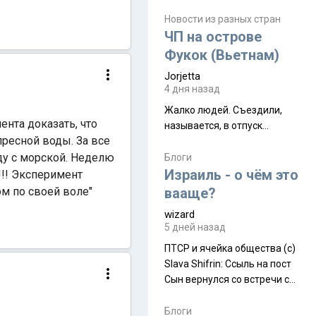
июля. Премьера будет на
Дивали 8 ноября.
Новости из разных стран
ЧП на острове
Фукок (Вьетнам)
Jorjetta
4 дня назад
Жалко людей. Съездили,
ента доказать, что
называется, в отпуск...
ресной воды. За все
ду с морской. Неделю
Блоги
Израиль - о чём это
!!! Эксперимент
ом по своей воле"
вааще?
wizard
5 дней назад
ПТСР и ячейка общества (с)
Slava Shifrin: Ссыль на пост
Сын вернулся со встречи с
армейскими друзьями (год
уже, как демобилизовались,
Блоги