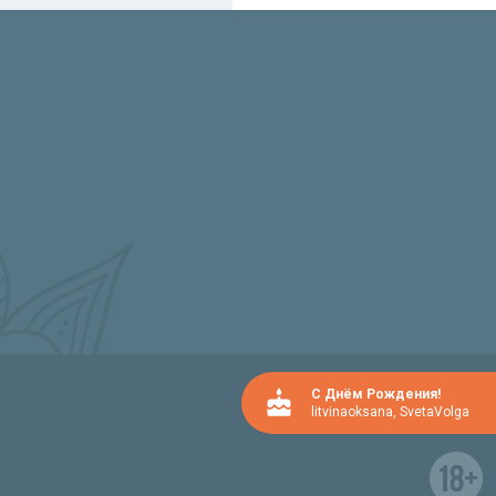
C Днём Рождения!
litvinaoksana
,
SvetaVolga