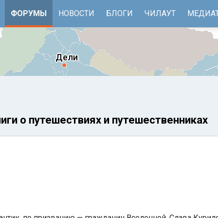
ФОРУМЫ
НОВОСТИ
БЛОГИ
ЧИЛАУТ
МЕДИА
ниги о путешествиях и путешественниках
е
Бенгальский залив
мантик, по призванию — гражданин Вселенной, Слава Курил