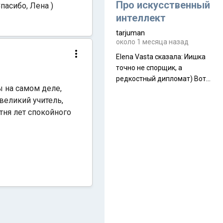
около 845 г. Палатка весит
Про искусственный
пасибо, Лена )
менее
интеллект
tarjuman
около 1 месяца назад
Elena Vasta сказалa: Иишка
точно не спорщик, а
редкостный дипломат) Вот,
ы на самом деле,
точно, надо его в МИДы на
 великий учитель,
помощь в переговорах
отня лет спокойного
слать))