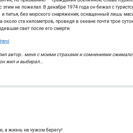
этим не пожелал. В декабре 1974 года он бежал с туристс
и питья, без морского снаряжения, оснащенный лишь маск
 около ста километров, проведя в океане почти трое суток.
идевшая свет после его смерти.
.html
Индийский океан
тлил автор.. меня с моими страхами и сомнениями сжимало
он жил и выбирал...
не, а жизнь на чужом берегу!