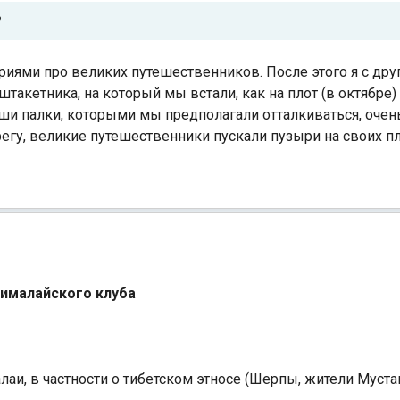
?
ориями про великих путешественников. После этого я с др
такетника, на который мы встали, как на плот (в октябре)
наши палки, которыми мы предполагали отталкиваться, очен
ерегу, великие путешественники пускали пузыри на своих пл
гималайского клуба
аи, в частности о тибетском этносе (Шерпы, жители Муста