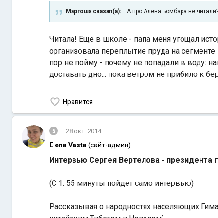
Маргоша сказал(а):
А про Алена Бомбара не читали
Читала! Еще в школе - папа меня угощал ист
организовала переплытие пруда на сегменте ш
пор не пойму - почему не попадали в воду: 
доставать дно... пока ветром не прибило к б
Нравится
5
28 окт. 2014
Elena Vasta
(сайт-админ)
Интервью Сергея Вертелова - президента 
(С 1. 55 минуты пойдет само интервью)
Рассказывая о народностях населяющих Гимал