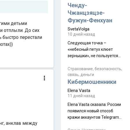
а продолжают встречаться
Ченду-
почти каждую неделю) и с
Чжанцзяцзе-
порога сообщил: "Эйтан
Фужун-Фенхуан
угими детьми
разводится!" Эйтан -
SvetaVolga
мальчик из религиозной
 и отплыли. До сих
10 дней назад
семьи, из тех, кого называют
ь быстро перестали
"вязаные кипы". С 2022-го
Следующая точка –
отах))
«небесный петух клюет
зернышки», не пользуется
спросом и вполне
заслужено, и чтобы попасть
Страхование, безопасность,
связь, деньги
на начало тропы показали
Кибермошенники
водителю карту, иначе
автобус не остановится.
Elena Vasta
Пошли туда, потому что я
11 дней назад
начиталась восторженных
Elena Vasta сказалa: России
отзывов. По мне – сплошная
появился новый способ
физуха, долгий спуск, потом
кражи аккаунтов Telegram
подъем по этому же пути.
нг, анклав между
без пароля и SMS
Вполне можно пропустить.