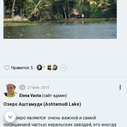
Нравится
: 5
•••
10
27 фев. 2015
Elena Vasta
(сайт-админ)
Озеро Аштамуди (Ashtamudi Lake)
Это озеро является очень важной и самой
посещаемой частью керальских заводей, его иногда