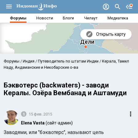
Форумы
Новости
Блоги
Чилаут
Медиатека
Открыть карту
Форумы
Индия
Путеводитель по штатам Индии
Керала, Тамил
Наду, Андаманские и Никобарские о-ва
Бэквотерс (backwaters) - заводи
Кералы. Озёра Вембанад и Аштамуди
1
15 фев. 2015
Elena Vasta
(сайт-админ)
Аравийское море
Бенг
Заводями, или "бэквотерс", называют цепь