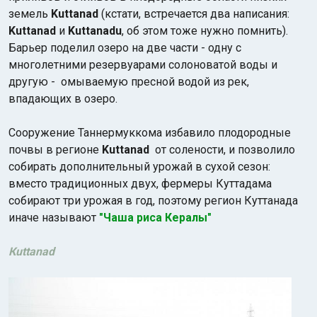
земель
Kuttanad
(кстати, встречается два написания:
Kuttanad
и
Kuttanadu
, об этом тоже нужно помнить).
Барьер поделил озеро на две части - одну с
многолетними резервуарами солоноватой воды и
другую - омываемую пресной водой из рек,
впадающих в озеро.
Сооружение Таннермуккома избавило плодородные
почвы в регионе
Kuttanad
от солености, и позволило
собирать дополнительный урожай в сухой сезон:
вместо традиционных двух, фермеры Куттадама
собирают три урожая в год, поэтому регион Куттанада
иначе называют
"Чаша риса Кералы"
Кuttanad