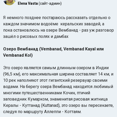
Elena Vasta
(сайт-админ)
Я немного позднее постараюсь рассказать отдельно о
каждом значимом водоёме керальских заводей, а
пока остановлюсь на озере Вембанад - раз уж разговор
зашёл о рисовых полях и дамбах
Озеро Вембанад (Vembanad, Vembanad Kayal или
Vembanad Kol)
Это озеро является самым длинным озером в Индии
(96,5 км), его максимальная ширина составляет 14 км, и
10 рек наполняют этот гигантский резервуар своими
водами. На берегу озера Вембанад находится любимый
многими путешественниками Кочин, птичий
заповедник Кумарком, знаменитая рисовая житница
Кералы - Куттанад (Kuttanad), это озеро вы пересекаете,
следуя по маршруту Аллеппи - Коттаям.