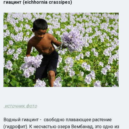
гиацинт
(eichhornia crassipes)
источник фото
Водный гиацинт - свободно плавающее растение
(гидрофит). К несчастью озера Вембанад, это одно из