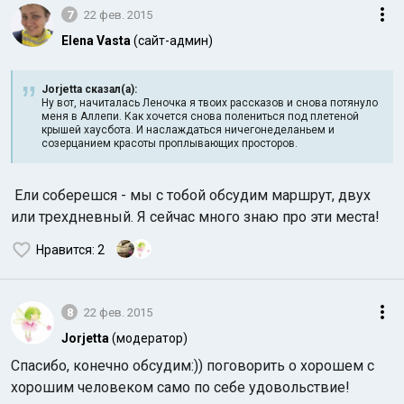
7
22 фев. 2015
Elena Vasta
(сайт-админ)
Jorjetta сказал(а):
Ну вот, начиталась Леночка я твоих рассказов и снова потянуло
меня в Аллепи. Как хочется снова полениться под плетеной
крышей хаусбота. И наслаждаться ничегонеделаньем и
созерцанием красоты проплывающих просторов.
Ели соберешся - мы с тобой обсудим маршрут, двух
или трехдневный. Я сейчас много знаю про эти места!
Нравится
: 2
8
22 фев. 2015
Jorjetta
(модератор)
Спасибо, конечно обсудим:)) поговорить о хорошем с
хорошим человеком само по себе удовольствие!