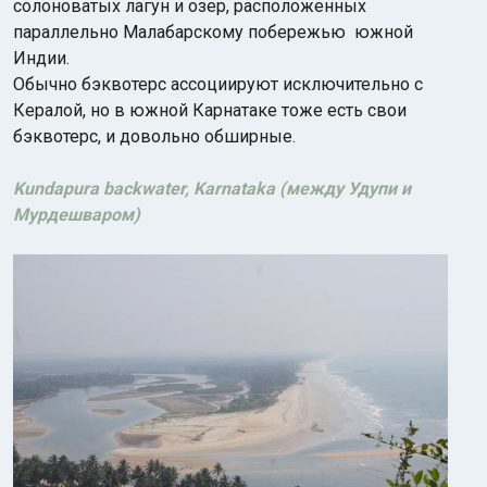
солоноватых лагун и озер, расположенных
параллельно Малабарскому побережью южной
Индии.
Обычно бэквотерс ассоциируют исключительно с
Кералой, но в южной Карнатаке тоже есть свои
бэквотерс, и довольно обширные.
Индийский океан
Kundapura backwater, Karnataka (между Удупи и
Мурдешваром)