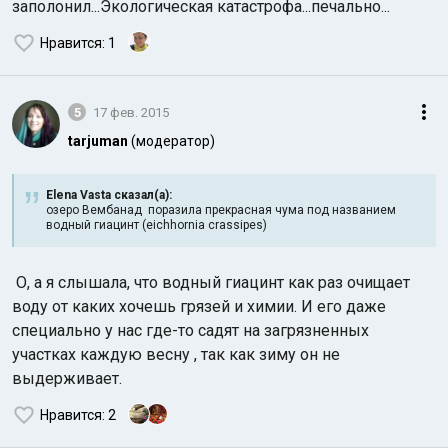
заполонил...Экологическая катастрофа...печально...
Нравится
: 1
5
17 фев. 2015
tarjuman
(модератор)
Elena Vasta сказал(а):
озеро Вембанад поразила прекрасная чума под названием
водный гиацинт (eichhornia crassipes)
О, а я слышала, что водный гиацинт как раз очищает
воду от каких хочешь грязей и химии. И его даже
специально у нас где-то садят на загрязненных
участках каждую весну , так как зиму он не
выдерживает.
Нравится
: 2