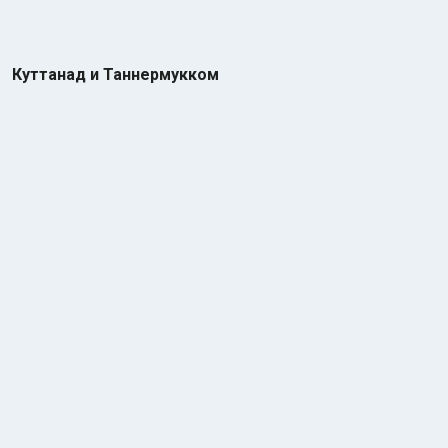
Куттанад и Таннермукком