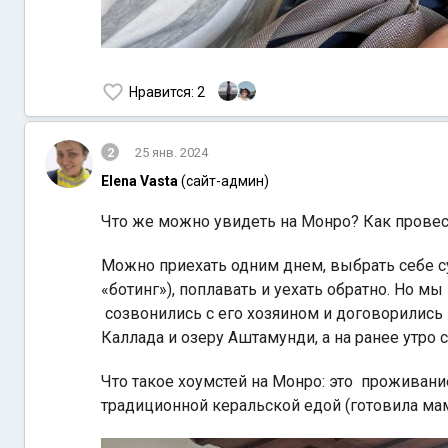
Нравится
: 2
2
25 янв. 2024
Elena Vasta
(сайт-админ)
Что же можно увидеть на Монро? Как прове
Можно приехать одним днем, выбрать себе с
«ботинг»), поплавать и уехать обратно. Но м
созвонились с его хозяином и договорились
Каллада и озеру Аштамунди, а на ранее утро 
Что такое хоумстей на Монро: это проживани
традиционной керальской едой (готовила мам