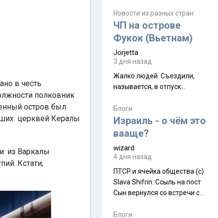
июля. Премьера будет на
Дивали 8 ноября.
Новости из разных стран
ЧП на острове
Фукок (Вьетнам)
Jorjetta
3 дня назад
Жалко людей. Съездили,
ано в честь
называется, в отпуск...
олжности полковник
оенный остров был
Блоги
ейших церквей Кералы
Израиль - о чём это
вааще?
wizard
и: из Варкалы
4 дня назад
пий. Кстати,
ПТСР и ячейка общества (с)
Slava Shifrin: Ссыль на пост
Сын вернулся со встречи с
армейскими друзьями (год
уже, как демобилизовались,
Блоги