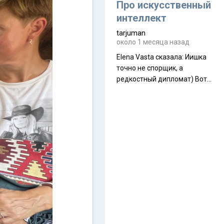
около 845 г. Палатка весит
Про искусственный
менее
интеллект
tarjuman
около 1 месяца назад
Elena Vasta сказалa: Иишка
точно не спорщик, а
редкостный дипломат) Вот,
точно, надо его в МИДы на
помощь в переговорах
слать))