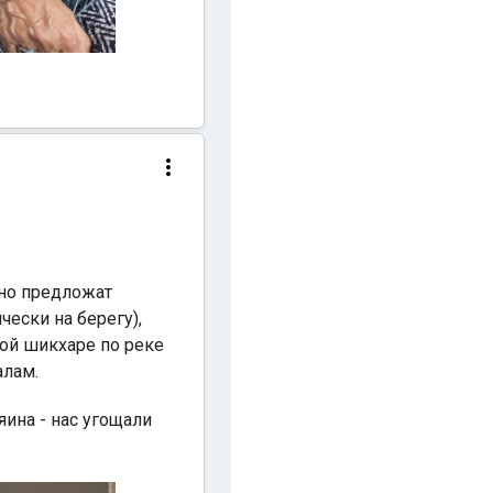
тно предложат
чески на берегу),
ой шикхаре по реке
алам.
яина - нас угощали