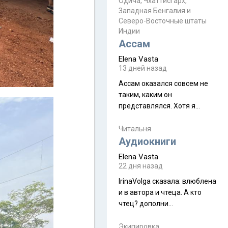
Прочитайте! У моих двух
Одича, Чхаттисгарх,
Пока
Западная Бенгалия и
знакомых вот так увели
Северо-Восточные штаты
аккаунты
Индии
Ассам
Elena Vasta
13 дней назад
Ассам оказался совсем не
таким, каким он
представлялся. Хотя я
увидела его буквально
краешек, но все же схватила
Читальня
ауру штата, как-то он меня
Аудиокниги
принял и я его. Пышная
Elena Vasta
природа, мягкие
22 дня назад
доброжелательные люди,
IrinaVolga сказалa: влюблена
такая как бы переходная
и в автора и чтеца. А кто
ступень между привычной
чтец? дополни
нам Индией и остальными
рекомендацию
СВ штатами, которые я тоже
Экипировка