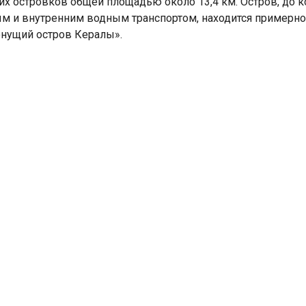
их островков общей площадью около 13,4 км. Остров, до 
 и внутренним водным транспортом, находится примерно 
онущий остров Кералы».
Индийский океан