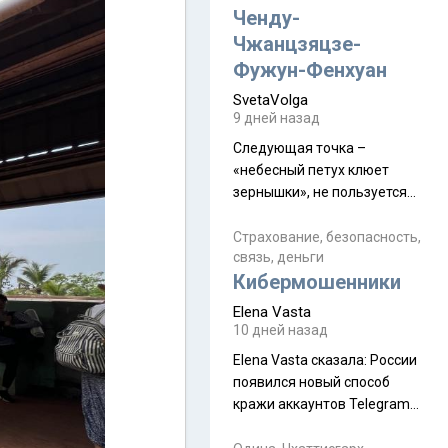
а продолжают встречаться
Ченду-
почти каждую неделю) и с
Чжанцзяцзе-
порога сообщил: "Эйтан
Фужун-Фенхуан
разводится!" Эйтан -
SvetaVolga
мальчик из религиозной
9 дней назад
семьи, из тех, кого называют
"вязаные кипы". С 2022-го
Следующая точка –
«небесный петух клюет
зернышки», не пользуется
спросом и вполне
заслужено, и чтобы попасть
Страхование, безопасность,
связь, деньги
на начало тропы показали
Кибермошенники
водителю карту, иначе
автобус не остановится.
Elena Vasta
Пошли туда, потому что я
10 дней назад
начиталась восторженных
Elena Vasta сказалa: России
отзывов. По мне – сплошная
появился новый способ
физуха, долгий спуск, потом
кражи аккаунтов Telegram
подъем по этому же пути.
без пароля и SMS
Вполне можно пропустить.