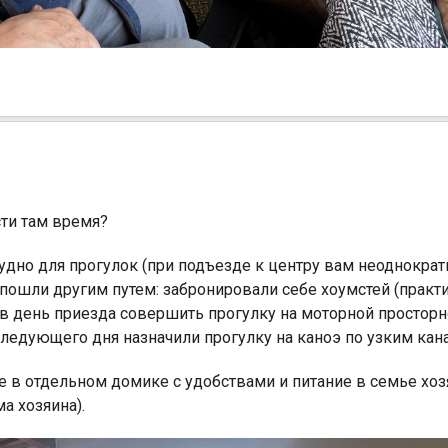
сти там время?
удно для прогулок (при подъезде к центру вам неоднокра
ы пошли другим путем: забронировали себе хоумстей (практи
 в день приезда совершить прогулку на моторной просторн
следующего дня назначили прогулку на каноэ по узким кан
е в отдельном домике с удобствами и питание в семье хоз
а хозяина).