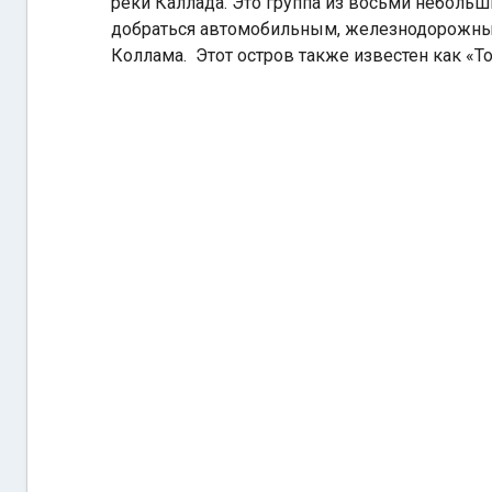
реки Каллада. Это группа из восьми небольш
добраться автомобильным, железнодорожным
Коллама. Этот остров также известен как «Т