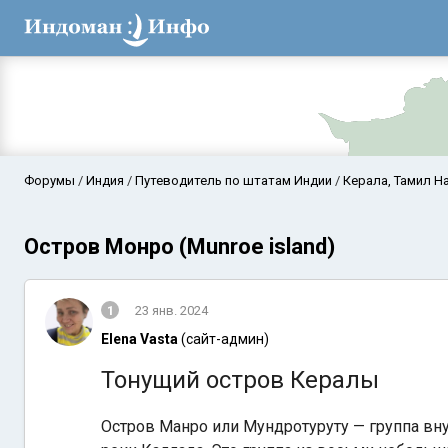
Форумы
Индия
Путеводитель по штатам Индии
Керала, Тамил На
Остров Монро (Munroe island)
1
23 янв. 2024
Elena Vasta
(сайт-админ)
Тонущий остров Кералы
Аравийское мор
Остров Манро или Мундротуруту — группа вну