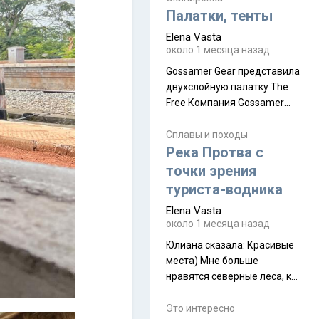
надеюсь увидеть.
Палатки, тенты
Elena Vasta
около 1 месяца назад
Gossamer Gear представила
двухслойную палатку The
Free Компания Gossamer
Gear представила
туристическую палатку The
Сплавы и походы
Free, которая стала первой
Река Протва с
полностью самонесущей
точки зрения
ультралегкой моделью в
туриста-водника
ассортименте
Elena Vasta
производителя. Новинка
около 1 месяца назад
получила двухслойную
конструкцию с отдельным
Юлиана сказалa: Красивые
внешним тентом и сетчатой
места) Мне больше
внутренней палаткой, а ее
нравятся северные леса, как
масса в базовой
в Новгородчине)) Где флора
комплектации составляет
южной тайги
Это интересно