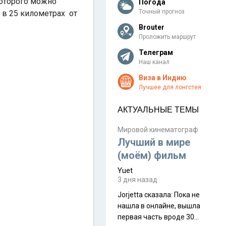
которого можно
Погода
Точный прогноз
в 25 километрах от
Brouter
Проложить маршрут
Телеграм
Наш канал
Виза в Индию
Лучшее для лонгстея
АКТУАЛЬНЫЕ ТЕМЫ
Мировой кинематограф
Лучший в мире
(моём) фильм
Yuet
3 дня назад
Jorjetta сказалa: Пока не
нашла в онлайне, вышла
первая часть вроде 30