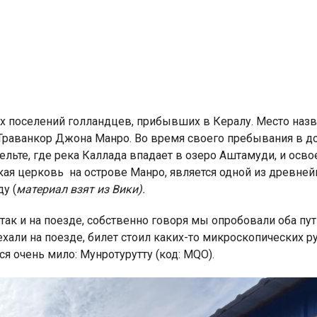
х поселений голландцев, прибывших в Кералу. Место назв
Траванкор Джона Манро. Во время своего пребывания в д
льте, где река Каллада впадает в озеро Аштамуди, и осв
ская церковь на острове Манро, является одной из древн
у (
материал взят из Вики).
так и на поезде, собственно говоря мы опробовали оба пут
ехали на поезде, билет стоил каких-то микроскопических ру
 очень мило: Мунротурутту (код: MQO).