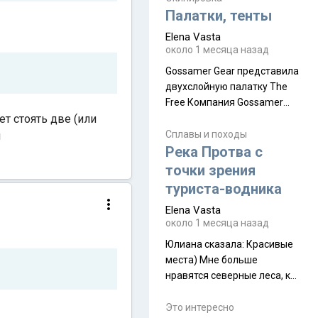
надеюсь увидеть.
Палатки, тенты
Elena Vasta
около 1 месяца назад
Gossamer Gear представила
двухслойную палатку The
Free Компания Gossamer
ет стоять две (или
Gear представила
туристическую палатку The
Сплавы и походы
и
Free, которая стала первой
Река Протва с
полностью самонесущей
точки зрения
ультралегкой моделью в
туриста-водника
ассортименте
Elena Vasta
производителя. Новинка
около 1 месяца назад
получила двухслойную
конструкцию с отдельным
Юлиана сказалa: Красивые
внешним тентом и сетчатой
места) Мне больше
внутренней палаткой, а ее
нравятся северные леса, как
масса в базовой
в Новгородчине)) Где флора
комплектации составляет
южной тайги
Это интересно