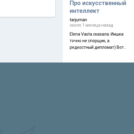
около 845 г. Палатка весит
Про искусственный
менее
интеллект
tarjuman
около 1 месяца назад
Elena Vasta сказалa: Иишка
точно не спорщик, а
редкостный дипломат) Вот,
точно, надо его в МИДы на
помощь в переговорах
слать))