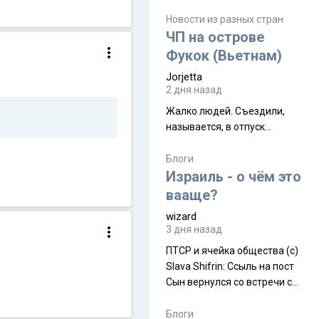
июля. Премьера будет на
Дивали 8 ноября.
Новости из разных стран
ЧП на острове
Фукок (Вьетнам)
Jorjetta
2 дня назад
Жалко людей. Съездили,
называется, в отпуск...
Блоги
Израиль - о чём это
вааще?
wizard
3 дня назад
ПТСР и ячейка общества (с)
Slava Shifrin: Ссыль на пост
Сын вернулся со встречи с
армейскими друзьями (год
уже, как демобилизовались,
Блоги