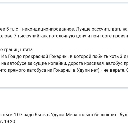
е 5 тыс - некондиционированное. Лучше рассчитывать на
ове 7 тыс рупий как потолочную цену и при торге произн
Индийский океан
е границ штата.
Из Гоа до прекрасной Гокарны, в которой побыть хоть 3 дн
 на автобусе за сущие копейки, дорога красивая, автобус п
 что прямого автобуса из Гокарны в Удупи нет) - не верьте. 
нком и 1.07 надо быть в Удупи. Меня только беспокоит , бу
в 19.20