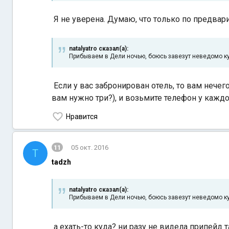
Я не уверена. Думаю, что только по предвар
natalyatro сказал(а):
Прибываем в Дели ночью, боюсь завезут неведомо к
Если у вас забронирован отель, то вам нечег
вам нужно три?), и возьмите телефон у каж
Нравится
11
05 окт. 2016
T
tadzh
natalyatro сказал(а):
Прибываем в Дели ночью, боюсь завезут неведомо к
а ехать-то куда? ни разу не видела припейд 