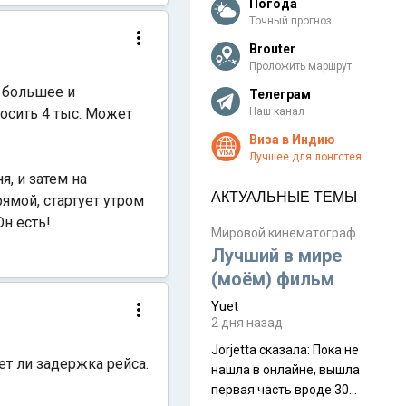
Погода
Точный прогноз
Brouter
Проложить маршрут
 большее и
Телеграм
осить 4 тыс. Может
Наш канал
Виза в Индию
Лучшее для лонгстея
я, и затем на
АКТУАЛЬНЫЕ ТЕМЫ
рямой, стартует утром
Он есть!
Мировой кинематограф
Лучший в мире
(моём) фильм
Yuet
2 дня назад
Jorjetta сказалa: Пока не
дет ли задержка рейса.
нашла в онлайне, вышла
первая часть вроде 30