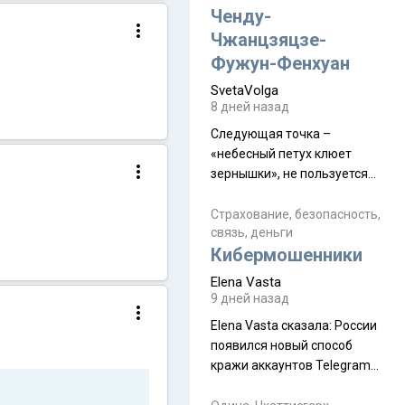
а продолжают встречаться
Ченду-
почти каждую неделю) и с
Чжанцзяцзе-
порога сообщил: "Эйтан
Фужун-Фенхуан
разводится!" Эйтан -
SvetaVolga
мальчик из религиозной
8 дней назад
семьи, из тех, кого называют
"вязаные кипы". С 2022-го
Следующая точка –
«небесный петух клюет
зернышки», не пользуется
спросом и вполне
заслужено, и чтобы попасть
Страхование, безопасность,
связь, деньги
на начало тропы показали
Кибермошенники
водителю карту, иначе
автобус не остановится.
Elena Vasta
Пошли туда, потому что я
9 дней назад
начиталась восторженных
Elena Vasta сказалa: России
отзывов. По мне – сплошная
появился новый способ
физуха, долгий спуск, потом
кражи аккаунтов Telegram
подъем по этому же пути.
без пароля и SMS
Вполне можно пропустить.