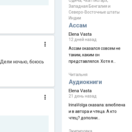
Прочитайте! У моих двух
Одича, Чхаттисгарх,
Пока
Западная Бенгалия и
знакомых вот так увели
Северо-Восточные штаты
аккаунты
Индии
Ассам
Elena Vasta
12 дней назад
Ассам оказался совсем не
таким, каким он
 Дели ночью, боюсь
представлялся. Хотя я
увидела его буквально
краешек, но все же схватила
Читальня
ауру штата, как-то он меня
Аудиокниги
принял и я его. Пышная
Elena Vasta
природа, мягкие
21 день назад
доброжелательные люди,
IrinaVolga сказалa: влюблена
такая как бы переходная
и в автора и чтеца. А кто
ступень между привычной
чтец? дополни
нам Индией и остальными
рекомендацию
СВ штатами, которые я тоже
Экипировка