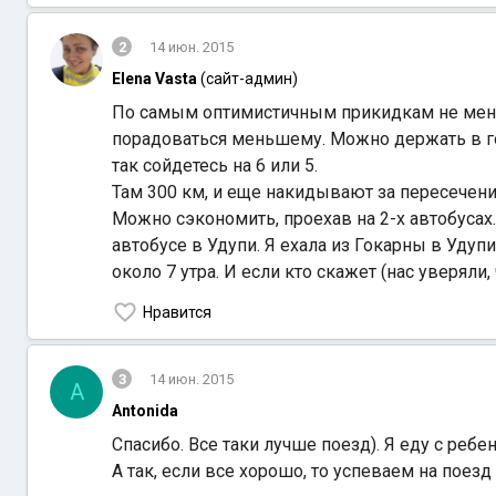
2
14 июн. 2015
Elena Vasta
(сайт-админ)
По самым оптимистичным прикидкам не мене
порадоваться меньшему. Можно держать в гол
так сойдетесь на 6 или 5.
Там 300 км, и еще накидывают за пересечени
Можно сэкономить, проехав на 2-х автобусах. 
автобусе в Удупи. Я ехала из Гокарны в Удупи
около 7 утра. И если кто скажет (нас уверяли,
Нравится
3
14 июн. 2015
A
Antonida
Спасибо. Все таки лучше поезд). Я еду с ребе
А так, если все хорошо, то успеваем на поезд 