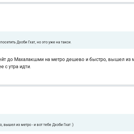
осетить Дхоби Гхат, но это уже на такси.
гейт до Махалакшми на метро дешево и быстро, вышел из ме
е с утра идти.
вышел из метро - и вот тебе Дхоби Гхат :)