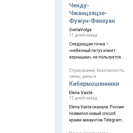
а продолжают встречаться
Ченду-
почти каждую неделю) и с
Чжанцзяцзе-
порога сообщил: "Эйтан
Фужун-Фенхуан
разводится!" Эйтан -
SvetaVolga
мальчик из религиозной
11 дней назад
семьи, из тех, кого называют
"вязаные кипы". С 2022-го
Следующая точка –
«небесный петух клюет
зернышки», не пользуется
спросом и вполне
заслужено, и чтобы попасть
Страхование, безопасность,
связь, деньги
на начало тропы показали
Кибермошенники
водителю карту, иначе
автобус не остановится.
Elena Vasta
Пошли туда, потому что я
12 дней назад
начиталась восторженных
Elena Vasta сказалa: России
отзывов. По мне – сплошная
появился новый способ
физуха, долгий спуск, потом
кражи аккаунтов Telegram
подъем по этому же пути.
без пароля и SMS
Вполне можно пропустить.