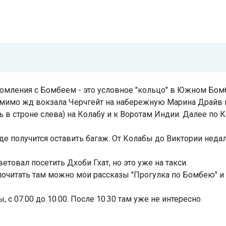
омления с Бомбеем - это условное "кольцо" в Южном Бом
 мимо жд вокзала Черчгейт на набережную Марина Драйв и
 в строне слева) на Колабу и к Воротам Индии. Далее по 
е получится оставить багаж. От Колабы до Виктории недал
етовал посетить Дхоби Гхат, но это уже на такси.
почитать там можно мои рассказы "Прогулка по Бомбею" и 
, с 07.00 до 10.00. После 10.30 там уже не интересно