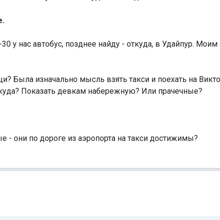
е.
30 у нас автобус, позднее найду - откуда, в Удайпур. Мои
Индийский океан
и? Была изначально мысль взять такси и поехать на Викто
..куда? Показать девкам набережную? Или прачечные?
ые - они по дороге из аэропорта на такси достижимы?