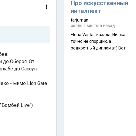
около 845 г. Палатка весит
Про искусственный
менее
интеллект
tarjuman
около 1 месяца назад
Elena Vasta сказалa: Иишка
точно не спорщик, а
редкостный дипломат) Вот,
бее.
точно, надо его в МИДы на
 до Обероя. От
помощь в переговорах
слать))
Колабе до Сассун
еко - мимо Lion Gate
"Бомбей Live")