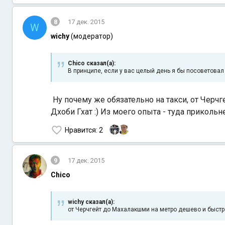
8
17 дек. 2015
W
wichy
(модератор)
Chico сказал(а):
В принципе, если у вас целый день я бы посоветовал п
Ну почему же обязательно на такси, от Черч
Дхоби Гхат :) Из моего опыта - туда прикольне
Нравится
: 2
9
17 дек. 2015
Chico
wichy сказал(а):
от Черчгейт до Махалакшми на метро дешево и быстро, 