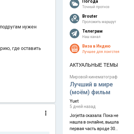
Погода
Точный прогноз
Brouter
Проложить маршрут
м подругам нужен
Телеграм
Наш канал
Виза в Индию
рию, где оставить
Лучшее для лонгстея
АКТУАЛЬНЫЕ ТЕМЫ
Мировой кинематограф
Лучший в мире
(моём) фильм
Yuet
5 дней назад
Jorjetta сказалa: Пока не
нашла в онлайне, вышла
первая часть вроде 30