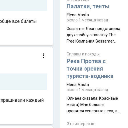
надеюсь увидеть.
Палатки, тенты
Elena Vasta
около 1 месяца назад
ообще все билеты
Gossamer Gear представила
двухслойную палатку The
Free Компания Gossamer
Gear представила
туристическую палатку The
Сплавы и походы
Free, которая стала первой
Река Протва с
полностью самонесущей
точки зрения
ультралегкой моделью в
туриста-водника
ассортименте
Elena Vasta
производителя. Новинка
около 1 месяца назад
получила двухслойную
конструкцию с отдельным
Юлиана сказалa: Красивые
у спрашивали каждый
внешним тентом и сетчатой
места) Мне больше
внутренней палаткой, а ее
нравятся северные леса, как
масса в базовой
в Новгородчине)) Где флора
комплектации составляет
южной тайги
Это интересно