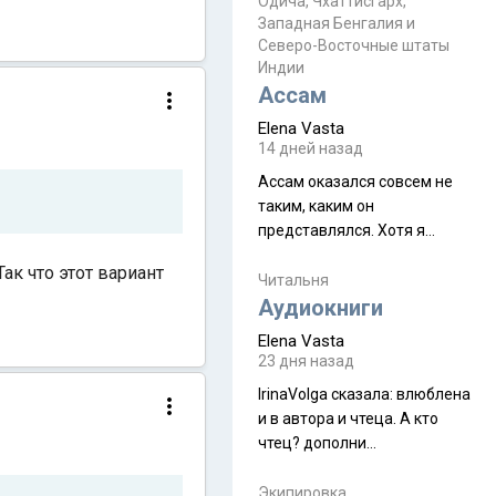
Прочитайте! У моих двух
Одича, Чхаттисгарх,
Пока
Западная Бенгалия и
знакомых вот так увели
Северо-Восточные штаты
аккаунты
Индии
Ассам
Elena Vasta
14 дней назад
Ассам оказался совсем не
таким, каким он
представлялся. Хотя я
увидела его буквально
ак что этот вариант
краешек, но все же схватила
Читальня
ауру штата, как-то он меня
Аудиокниги
принял и я его. Пышная
Elena Vasta
природа, мягкие
23 дня назад
доброжелательные люди,
IrinaVolga сказалa: влюблена
такая как бы переходная
и в автора и чтеца. А кто
ступень между привычной
чтец? дополни
нам Индией и остальными
рекомендацию
СВ штатами, которые я тоже
Экипировка