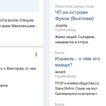
июля. Премьера будет на
Дивали 8 ноября.
Новости из разных стран
ЧП на острове
Фукок (Вьетнам)
оста возле станции
Jorjetta
ли храм Махалакшми -
5 дней назад
Жалко людей. Съездили,
называется, в отпуск...
Блоги
Израиль - о чём это
вааще?
ть к Виктории,
от нее
wizard
6 дней назад
ПТСР и ячейка общества (с)
nema
Slava Shifrin: Ссыль на пост
Сын вернулся со встречи с
армейскими друзьями (год
уже, как демобилизовались,
Блоги