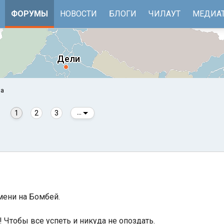
ФОРУМЫ
НОВОСТИ
БЛОГИ
ЧИЛАУТ
МЕДИА
оа
1
2
3
...
е
Бенгальский залив
мени на Бомбей.
 Чтобы все успеть и никуда не опоздать.