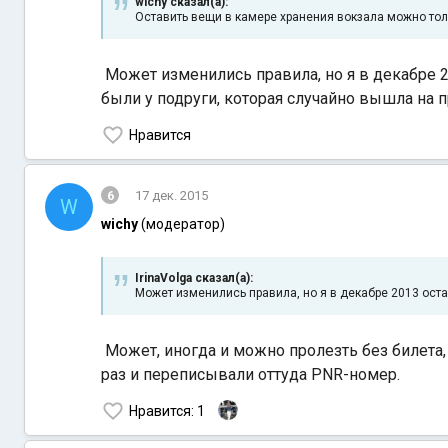
wichy сказал(а):
Оставить вещи в камере хранения вокзала можно толь
Может изменились правила, но я в декабре 2
были у подруги, которая случайно вышла на 
Нравится
6
17 дек. 2015
W
wichy
(модератор)
IrinaVolga сказал(а):
Может изменились правила, но я в декабре 2013 ост
Может, иногда и можно пролезть без билета,
раз и переписывали оттуда PNR-номер.
Нравится
: 1