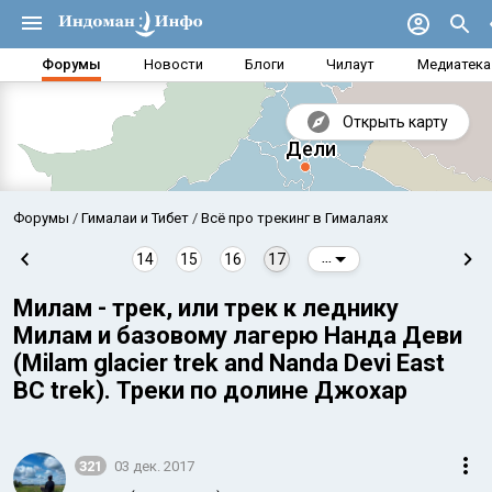
Форумы
Новости
Блоги
Чилаут
Медиатека
Открыть карту
Форумы
Гималаи и Тибет
Всё про трекинг в Гималаях
14
15
16
17
...
Милам - трек, или трек к леднику
Милам и базовому лагерю Нанда Деви
(Milam glacier trek and Nanda Devi East
BC trek). Треки по долине Джохар
Аравийское море
Бенг
321
03 дек. 2017