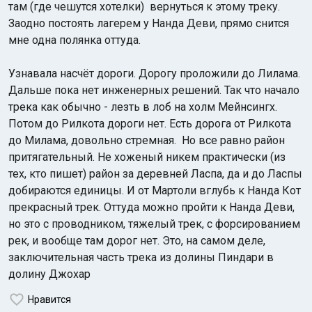
там (где чешутся хотелки) вернуться к этому треку.
Заодно постоять лагерем у Нанда Деви, прямо снится
мне одна полянка оттуда.
Узнавала насчёт дороги. Дорогу проложили до Лилама.
Дальше пока нет инженерных решений. Так что начало
трека как обычно - лезть в лоб на холм Мейнсингх.
Потом до Рилкота дороги нет. Есть дорога от Рилкота
до Милама, довольно стремная. Но все равно район
притягательный. Не хоженый никем практически (из
тех, кто пишет) район за деревней Ласпа, да и до Ласпы
добираются единицы. И от Мартоли вглубь к Нанда Кот
прекрасный трек. Оттуда можно пройти к Нанда Деви,
но это с проводником, тяжелый трек, с форсированием
рек, и вообще там дорог нет. Это, на самом деле,
заключительная часть трека из долины Пиндари в
долину Джохар
Нравится