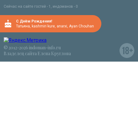
Сейчас на сайте гостей - 1, индоманов - 0
C Днём Рождения!
Татьяна
,
kashmiri kure
,
anarxi
,
Ayan Chouhan
© 2012-2026 indoman-info.ru
Владелец сайта Елена Круглова