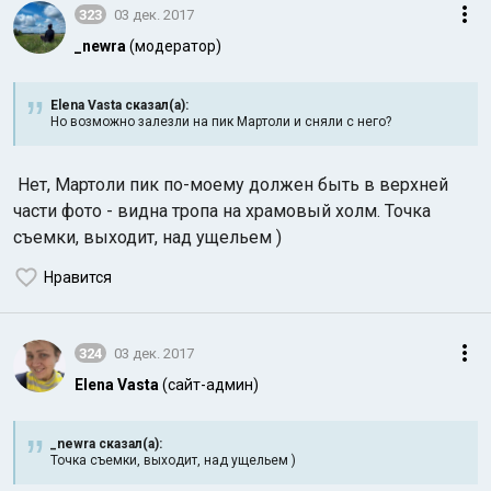
323
03 дек. 2017
_newra
(модератор)
Elena Vasta сказал(а):
Но возможно залезли на пик Мартоли и сняли с него?
Нет, Мартоли пик по-моему должен быть в верхней
части фото - видна тропа на храмовый холм. Точка
съемки, выходит, над ущельем )
Нравится
324
03 дек. 2017
Elena Vasta
(сайт-админ)
_newra сказал(а):
Точка съемки, выходит, над ущельем )