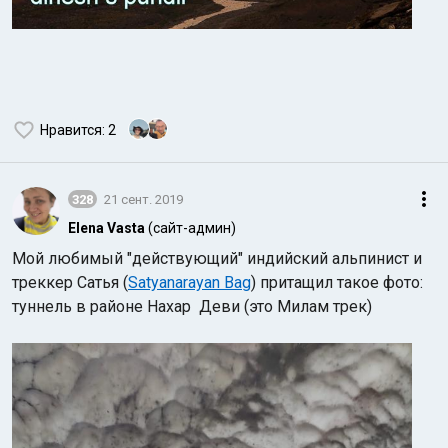
Нравится
: 2
328
21 сент. 2019
Elena Vasta
(сайт-админ)
Мой любимый "действующий" индийский альпинист и
треккер Сатья (
Satyanarayan Bag
) притащил такое фото:
туннель в районе Нахар Деви (это Милам трек)