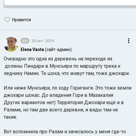
Нравится
331
20 окт. 2019
Elena Vasta
(сайт-админ)
Очевидно это одна из деревень на переходе из
долины Пиндари в Мунсьяри по маршруту трека к
леднику Намик. Те шока, что живут там, тоже джохари.
Или ниже Мунсьяри, по ходу Гориганги. Это тоже земли
джохари шокас. До впадения Гори в Мазакалия
Других вариантов нет) Территория Джохари ещё и в
Раламе, но там две всего деревни, и виды там не
такие.
Вот вспомнила про Ралам и зачесалось у меня где-то