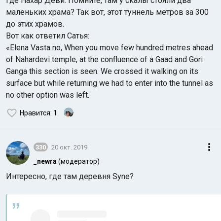
где Нахар Деви. Помните, там у скалы стояли два
маленьких храма? Так вот, этот туннель метров за 300
до этих храмов.
Вот как ответил Сатья:
«Elena Vasta no, When you move few hundred metres ahead
of Nahardevi temple, at the confluence of a Gaad and Gori
Ganga this section is seen. We crossed it walking on its
surface but while returning we had to enter into the tunnel as
no other option was left.
Нравится
: 1
330
20 окт. 2019
_newra
(модератор)
Интересно, где там деревня Syne?