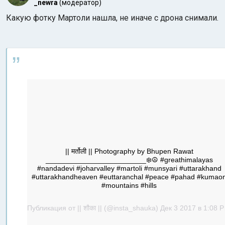
_newra
(модератор)
Какую фотку Мартоли нашла, не иначе с дрона снимали.
Индийский океан
|| मर्तोली || Photography by Bhupen Rawat
_________________________❄️☮️ #greathimalayas
#nandadevi #joharvalley #martoli #munsyari #uttarakhand
#uttarakhandheaven #euttaranchal #peace #pahad #kumao
#mountains #hills
Публикация от || शौका || (@insta_shauka)
Дек 3 2017 в 1:08 PST