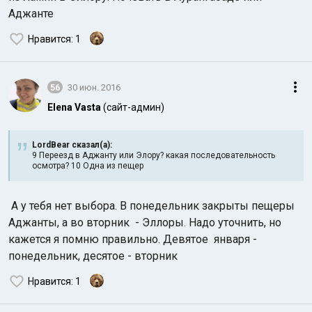
Аджанте
Нравится
: 1
56
30 июн. 2016
Elena Vasta
(сайт-админ)
LordBear сказал(а):
9 Переезд в Аджанту или Элору? какая последовательность
осмотра? 10 Одна из пещер
А у тебя нет выбора. В понедельник закрыты пещеры
Аджанты, а во вторник - Эллоры. Надо уточнить, но
кажется я помню правильно. Девятое января -
понедельник, десятое - вторник
Нравится
: 1