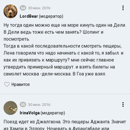
54
30 июн. 2016
LordBear
(модератор)
Ну тогда один можно еще на море кинуть один на Дели.
В Дели ведь тоже есть чем занять? Шопинг и
посмотреть.
Тогда в какой последовательности смотреть пещеры,
Лена говорила что надо начинать с какой то, я забыл. и
как их привязать к маршруту? мне сейчас главное
утвердить примерный маршрут. и взять билеты на
самолет москва -дели-москва. В Гоа уже взял.
Нравится
55
30 июн. 2016
IrinaVolga
(модератор)
Поезд идет из Джалгаона. Это пещеры Аджанта. Значит
из Хампи в Эллору. Ночевать в Аурангабаде или