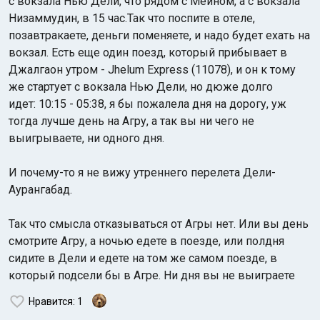
с вокзала Нью Дели, что рядом с Мейном, а с вокзала
Низаммудин, в 15 час.Так что поспите в отеле,
позавтракаете, деньги поменяете, и надо будет ехать на
вокзал. Есть еще один поезд, который прибывает в
Джалгаон утром - Jhelum Express (11078), и он к тому
же стартует с вокзала Нью Дели, но дюже долго
идет: 10:15 - 05:38, я бы пожалела дня на дорогу, уж
тогда лучше день на Агру, а так вы ни чего не
выигрываете, ни одного дня.
И почему-то я не вижу утреннего перелета Дели-
Аурангабад.
Так что смысла отказываться от Агры нет. Или вы день
смотрите Агру, а ночью едете в поезде, или полдня
сидите в Дели и едете на том же самом поезде, в
который подсели бы в Агре. Ни дня вы не выиграете
Нравится
: 1