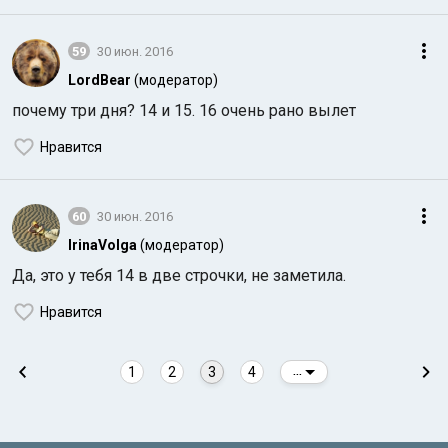
59
30 июн. 2016
LordBear
(модератор)
почему три дня? 14 и 15. 16 очень рано вылет
Нравится
60
30 июн. 2016
IrinaVolga
(модератор)
Да, это у тебя 14 в две строчки, не заметила.
Нравится
1
2
3
4
...