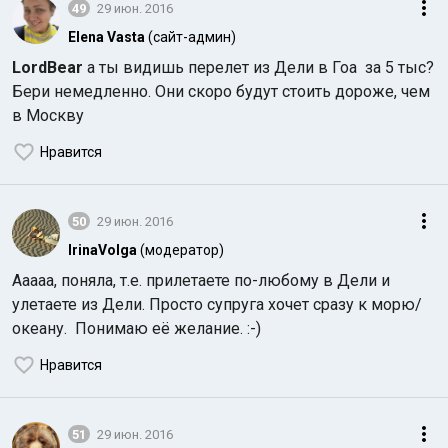
49
29 июн. 2016
Elena Vasta
(сайт-админ)
LordBear
а ты видишь перелет из Дели в Гоа за 5 тыс?
Бери немедленно. Они скоро будут стоить дороже, чем
в Москву
Нравится
50
29 июн. 2016
IrinaVolga
(модератор)
Ааааа, поняла, т.е. прилетаете по-любому в Дели и
улетаете из Дели. Просто супруга хочет сразу к морю/
океану. Понимаю её желание. :-)
Нравится
51
29 июн. 2016