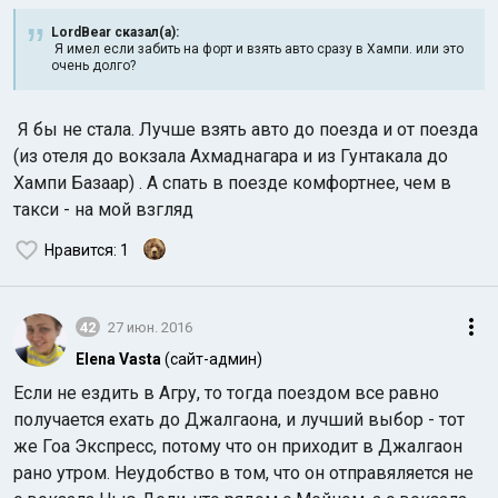
LordBear сказал(а):
Я имел если забить на форт и взять авто сразу в Хампи. или это
очень долго?
Я бы не стала. Лучше взять авто до поезда и от поезда
(из отеля до вокзала Ахмаднагара и из Гунтакала до
Хампи Базаар) . А спать в поезде комфортнее, чем в
Индийский океан
такси - на мой взгляд
Нравится
: 1
42
27 июн. 2016
Elena Vasta
(сайт-админ)
Если не ездить в Агру, то тогда поездом все равно
получается ехать до Джалгаона, и лучший выбор - тот
же Гоа Экспресс, потому что он приходит в Джалгаон
рано утром. Неудобство в том, что он отправяляется не