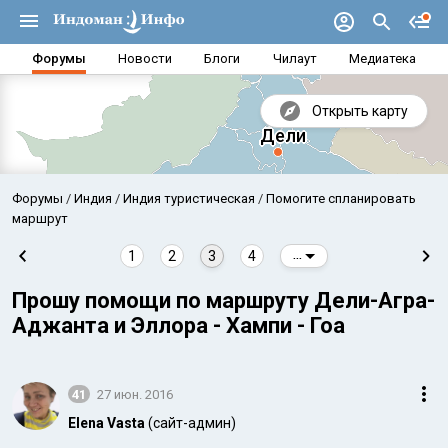
Форумы
Новости
Блоги
Чилаут
Медиатека
Открыть карту
Форумы
Индия
Индия туристическая
Помогите спланировать
маршрут
1
2
3
4
...
Прошу помощи по маршруту Дели-Агра-
Аджанта и Эллора - Хампи - Гоа
41
27 июн. 2016
Аравийское море
Бенг
Elena Vasta
(сайт-админ)