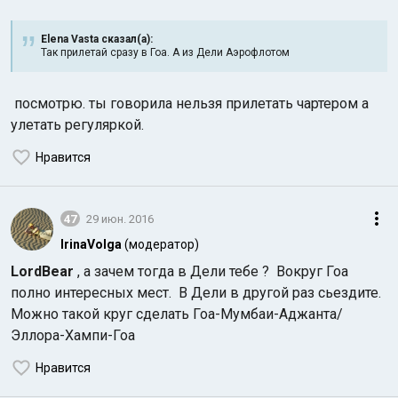
Elena Vasta сказал(а):
Так прилетай сразу в Гоа. А из Дели Аэрофлотом
посмотрю. ты говорила нельзя прилетать чартером а
улетать регуляркой.
Нравится
47
29 июн. 2016
IrinaVolga
(модератор)
LordBear
, а зачем тогда в Дели тебе ? Вокруг Гоа
полно интересных мест. В Дели в другой раз сьездите.
Можно такой круг сделать Гоа-Мумбаи-Аджанта/
Эллора-Хампи-Гоа
Нравится