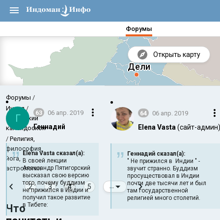
Форумы
Открыть карту
Форумы
Индия
63
06 апр. 2019
64
06 апр. 2019
Г
Индийский
Геннадий
Elena Vasta
(сайт-админ
калейдоскоп
Религия,
философия,
Elena Vasta сказал(а):
Геннадий сказал(а):
йога,
В своей лекции
" Не прижился в Индии " -
астрология
Александр Пятигорский
звучит странно. Буддизм
высказал свою версию
просуществовал в Индии
того, почему буддизм
почти две тысячи лет и был
2
3
4
5
...
не прижился в Индии и
там государственной
получил такое развитие
религией много столетий.
Аравийское море
Бенг
в Тибете:
Что