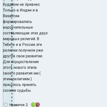
о
буддизм не привнес.
ж
е
Только в Индии и в
з
а
Византии
т
формировались
а
ч
вероучительные
и
составляющие этих двух
в
а
мировых религий. В
ю
т
Тибете и в России эти
з
религии получили уже
л
ы
другое свое развитие.
х
Для осуществления
д
у
этого нового этапа
х
о
своего развития им (
в
этим религиям )
в
с
пришлось принять
к
схожие судьбы.
а
л
а
х
и
ГЯ
Нравится
: 2