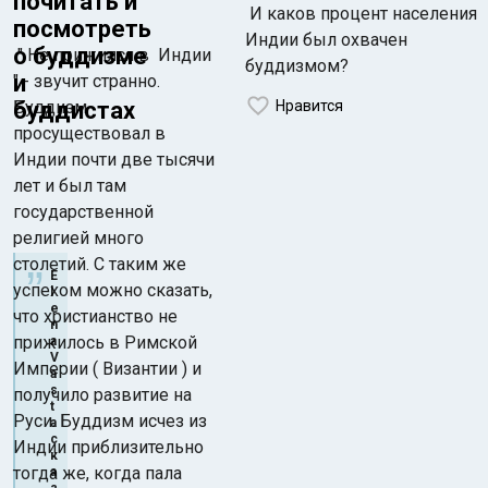
почитать и
И каков процент населения
посмотреть
Индии был охвачен
о буддизме
" Не прижился в Индии
буддизмом?
и
" - звучит странно.
буддистах
Буддизм
Нравится
просуществовал в
Индии почти две тысячи
Индийский океан
лет и был там
61
23 мар. 2019
M
государственной
mifolog
религией много
столетий. С таким же
E
успехом можно сказать,
l
e
что христианство не
n
прижилось в Римской
a
V
Империи ( Византии ) и
a
s
получило развитие на
t
Руси. Буддизм исчез из
a
с
Индии приблизительно
к
тогда же, когда пала
а