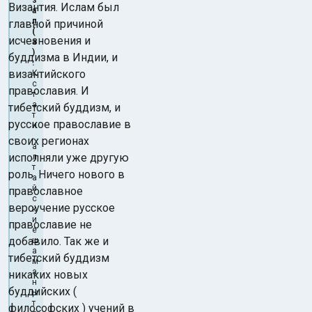
з
Византия. Ислам был
а
л
главной причиной
(
исчезновения и
а
)
буддизма в Индии, и
:
византийского
К
с
православия. И
т
а
тибетский буддизм, и
т
русское православие в
и
,
своих регионах
а
исполняли уже другую
л
т
роль. Ничего нового в
а
й
православное
с
вероучение русское
к
и
православие не
е
добавило. Так же и
ш
а
тибетский буддизм
м
а
никаких новых
н
буддийских (
ы
т
философских ) учений в