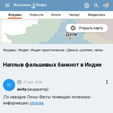
Форумы
Новости
Блоги
Чилаут
Медиатека
Открыть карту
Форумы
Индия
Индия туристическая
Деньги, шоппинг, связь
Наплыв фальшивых банкнот в Индии
1
27 окт. 2016
W
wichy
(модератор)
;По наводке Лены-Васты помещаю полезную
информацию
отсюда
Аравийское море
Бенг