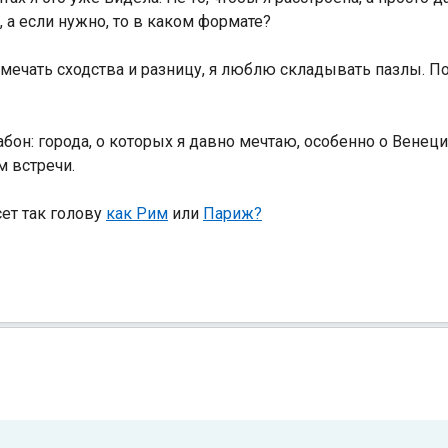
, а если нужно, то в каком формате?
мечать сходства и разницу, я люблю складывать пазлы. П
он: города, о которых я давно мечтаю, особенно о Венеци
м встречи.
ет так голову
как Рим
или
Париж?