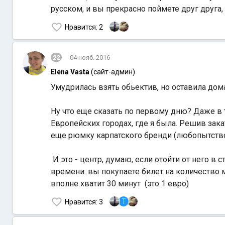
русском, и вы прекрасно поймете друг друга
Нравится
: 2
22
04 нояб. 2016
Elena Vasta
(сайт-админ)
Умудрилась взять обьектив, но оставила дом
Ну что еще сказать по первому дню? Даже в 
Европейских городах, где я была. Решив закат
еще рюмку карпатского бренди (любопытство р
И это - центр, думаю, если отойти от него в 
времени: вы покупаете билет на количество ми
вполне хватит 30 минут (это 1 евро)
T
Нравится
: 3