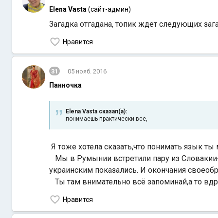
Elena Vasta
(сайт-админ)
Загадка отгадана, топик ждет следующих зага
Нравится
31
05 нояб. 2016
Панночка
Elena Vasta сказал(а):
понимаешь практически все,
Я тоже хотела сказать,что понимать язык ты 
Мы в Румынии встретили пару из Словакии-я
украинским показались. И окончания своеоб
Ты там внимательно всё запоминай,а то вдруг
Нравится