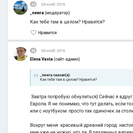
23
04 нояб. 2016
_newra
(модератор)
Как тебе там в целом? Нравится?
Нравится
24
04 нояб. 2016
Elena Vasta
(сайт-админ)
_newra сказал(а):
Как тебе там в целом? Нравится?
Завтра попробую обнулиться) Сейчас я вдруг 
Европа. Я не понимаю, что тут делать, если т
или с ноутбуком: просто так одиночек за стол
Вокруг меня красивый древний город: настоя
мне уже не нужно, что ли. В различных вариан