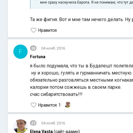
мне сразу наскучила Европа. Я не понимаю, что тут д
Та же фигня. Вот и мне там нечего делать. Н
Нравится
26
04 нояб. 2016
F
Fortuna
я было подумала, что ты в Будапешт полетела. 
ну и хорошо, гулять и гурманничать местную 
обязательно разговляться местными когнаками
калории потом сожжешь в своем парке.
счас сибаритствовать!!!
Нравится
: 1
27
04 нояб. 2016
Elena Vasta
(сайт-админ)