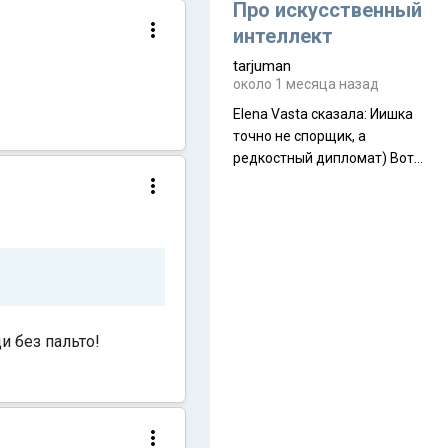
около 845 г. Палатка весит
Про искусственный
менее
интеллект
tarjuman
около 1 месяца назад
Elena Vasta сказалa: Иишка
точно не спорщик, а
редкостный дипломат) Вот,
точно, надо его в МИДы на
помощь в переговорах
слать))
и без пальто!