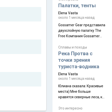
надеюсь увидеть.
Палатки, тенты
Elena Vasta
около 1 месяца назад
Gossamer Gear представила
двухслойную палатку The
Free Компания Gossamer
Gear представила
туристическую палатку The
Сплавы и походы
Free, которая стала первой
Река Протва с
полностью самонесущей
точки зрения
ультралегкой моделью в
туриста-водника
ассортименте
Elena Vasta
производителя. Новинка
около 1 месяца назад
получила двухслойную
конструкцию с отдельным
Юлиана сказалa: Красивые
внешним тентом и сетчатой
места) Мне больше
внутренней палаткой, а ее
нравятся северные леса, как
масса в базовой
в Новгородчине)) Где флора
комплектации составляет
южной тайги
Это интересно