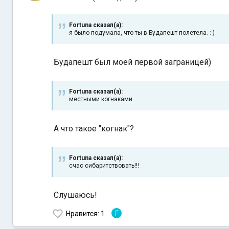
Fortuna сказал(а):
я было подумала, что ты в Будапешт полетела. :-)
Будапешт был моей первой заграницей)
Fortuna сказал(а):
местными когнаками
А что такое "когнак"?
Fortuna сказал(а):
счас сибаритствовать!!!
Слушаюсь!
F
Нравится
: 1