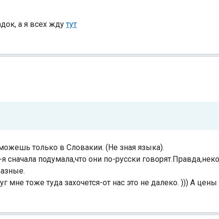
док, а я всех жду
тут
можешь только в Словакии. (Не зная языка).
 сначала подумала,что они по-русски говорят.Правда,нек
разные.
 мне тоже туда захочется-от нас это не далеко. ))) А цены