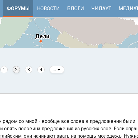
ФОРУМЫ
НОВОСТИ
БЛОГИ
ЧИЛАУТ
МЕДИА
1
2
3
4
...
е
Бенгальский залив
 рядом со мной - вообще все слова в предложении были 
 и опять половина предложения из русских слов. Если спр
нглийским: они начинают звать на помощь молодежь. Нужно