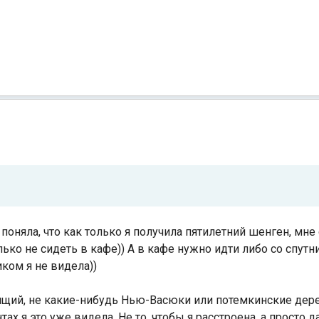
поняла, что как только я получила пятилетний шенген, мне
олько не сидеть в кафе)) А в кафе нужно идти либо со спут
иком я не видела))
щий, не какие-нибудь Нью-Васюки или потемкинские дерев
тах я это уже видела. Не то, чтобы я расстроена, а просто 