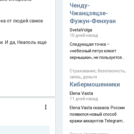
а продолжают встречаться
Ченду-
почти каждую неделю) и с
Чжанцзяцзе-
порога сообщил: "Эйтан
Фужун-Фенхуан
ока от людей самое
разводится!" Эйтан -
SvetaVolga
мальчик из религиозной
10 дней назад
семьи, из тех, кого называют
и. И да, Неаполь еще
"вязаные кипы". С 2022-го
Следующая точка –
«небесный петух клюет
зернышки», не пользуется
спросом и вполне
заслужено, и чтобы попасть
Страхование, безопасность,
связь, деньги
на начало тропы показали
Кибермошенники
водителю карту, иначе
автобус не остановится.
Elena Vasta
Пошли туда, потому что я
11 дней назад
начиталась восторженных
Elena Vasta сказалa: России
отзывов. По мне – сплошная
появился новый способ
физуха, долгий спуск, потом
кражи аккаунтов Telegram
подъем по этому же пути.
без пароля и SMS
Вполне можно пропустить.