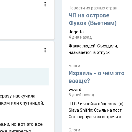
июля. Премьера будет на
Дивали 8 ноября.
Новости из разных стран
ЧП на острове
Фукок (Вьетнам)
Jorjetta
4 дня назад
Жалко людей. Съездили,
называется, в отпуск...
Блоги
Израиль - о чём это
вааще?
wizard
5 дней назад
 сразу наскучила
ником или спутницей,
ПТСР и ячейка общества (с)
Slava Shifrin: Ссыль на пост
Сын вернулся со встречи с
армейскими друзьями (год
ни, но вот это все
уже, как демобилизовались,
Блоги
даже интересно