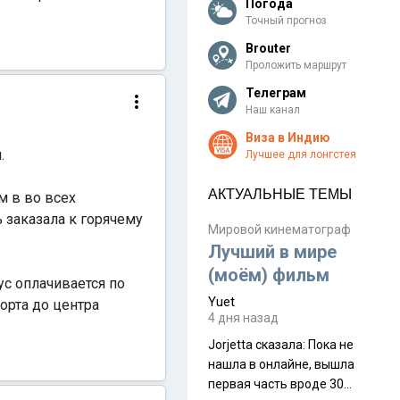
Погода
Точный прогноз
Brouter
Проложить маршрут
Телеграм
Наш канал
Виза в Индию
.
Лучшее для лонгстея
АКТУАЛЬНЫЕ ТЕМЫ
м в во всех
ь заказала к горячему
Мировой кинематограф
Лучший в мире
(моём) фильм
ус оплачивается по
Yuet
порта до центра
4 дня назад
Jorjetta сказалa: Пока не
нашла в онлайне, вышла
первая часть вроде 30