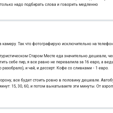
, только надо подбирать слова и говорить медленно
Индийский океан
а камеру. Так что фотографирую исключительно на телефон
туристическом Старом Месте еда значительно дешевле, че
ить себе пир, я все равно не перевалила за 16 евро, а вед
азобрало), и чай, и дессерт. Кофе со сливками - 1 евро.
сторону, все будет стоить ровно в половину дешевле. Автоб
нут: 15, 30, 60, и потом выкатываете эти минуты. От аэро