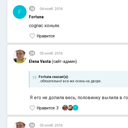
28
04 нояб. 2016
F
Fortuna
cognac коньяк
Нравится
29
05 нояб. 2016
Elena Vasta
(сайт-админ)
Fortuna сказал(а):
..обязательно! все же осень на дворе..
Я его не допила весь, половинку вылила в го
F
Нравится
: 3
30
05 нояб. 2016