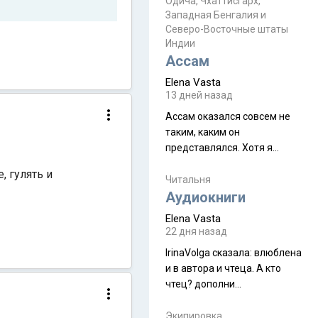
Прочитайте! У моих двух
Одича, Чхаттисгарх,
Пока
Западная Бенгалия и
знакомых вот так увели
Северо-Восточные штаты
аккаунты
Индии
Ассам
Elena Vasta
13 дней назад
Ассам оказался совсем не
таким, каким он
представлялся. Хотя я
увидела его буквально
, гулять и
краешек, но все же схватила
Читальня
ауру штата, как-то он меня
Аудиокниги
принял и я его. Пышная
Elena Vasta
природа, мягкие
22 дня назад
доброжелательные люди,
IrinaVolga сказалa: влюблена
такая как бы переходная
и в автора и чтеца. А кто
ступень между привычной
чтец? дополни
нам Индией и остальными
рекомендацию
СВ штатами, которые я тоже
Экипировка