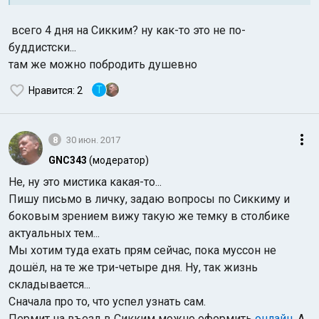
всего 4 дня на Сикким? ну как-то это не по-
буддистски...
там же можно побродить душевно
T
Нравится
: 2
8
30 июн. 2017
GNC343
(модератор)
Не, ну это мистика какая-то...
Пишу письмо в личку, задаю вопросы по Сиккиму и
боковым зрением вижу такую же темку в столбике
актуальных тем...
Мы хотим туда ехать прям сейчас, пока муссон не
дошёл, на те же три-четыре дня. Ну, так жизнь
складывается...
Сначала про то, что успел узнать сам.
Пермит на въезд в Сикким можно оформить
онлайн
. А