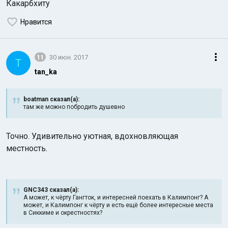
Какарбхиту
Нравится
11
30 июн. 2017
T
tan_ka
boatman сказал(а):
там же можно побродить душевно
Точно. Удивительно уютная, вдохновляющая
местность.
GNC343 сказал(а):
А может, к чёрту Гангток, и интересней поехать в Калимпонг? А
может, и Калимпонг к чёрту и есть ещё более интересные места
в Сиккиме и окрестностях?