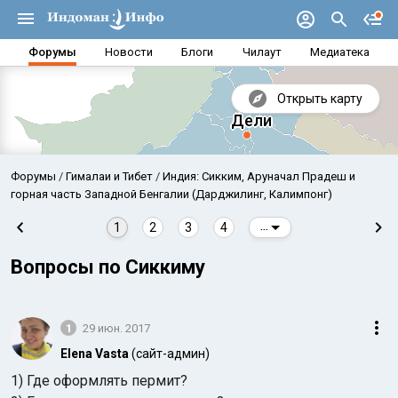
Форумы
Новости
Блоги
Чилаут
Медиатека
Открыть карту
Форумы
Гималаи и Тибет
Индия: Сикким, Аруначал Прадеш и
горная часть Западной Бенгалии (Дарджилинг, Калимпонг)
1
2
3
4
...
Вопросы по Сиккиму
1
29 июн. 2017
Elena Vasta
(сайт-админ)
Аравийское море
Бенг
1) Где оформлять пермит?