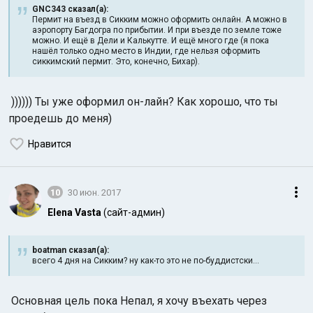
GNC343 сказал(а):
Пермит на въезд в Сикким можно оформить онлайн. А можно в
аэропорту Багдогра по прибытии. И при въезде по земле тоже
можно. И ещё в Дели и Калькутте. И ещё много где (я пока
нашёл только одно место в Индии, где нельзя оформить
сиккимский пермит. Это, конечно, Бихар).
)))))) Ты уже оформил он-лайн? Как хорошо, что ты
проедешь до меня)
Нравится
10
30 июн. 2017
Elena Vasta
(сайт-админ)
boatman сказал(а):
всего 4 дня на Сикким? ну как-то это не по-буддистски...
Основная цель пока Непал, я хочу въехать через