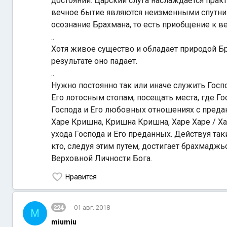
достояний. Царский слуга наслаждается практ
вечное бытие являются неизменными спутник
осознание Брахмана, то есть приобщение к в
..
Хотя живое существо и обладает природой Бр
результате оно падает.
..
Нужно постоянно так или иначе служить Гос
Его лотосным стопам, посещать места, где Г
Господа и Его любовных отношениях с преда
Харе Кришна, Кришна Кришна, Харе Харе / Хар
ухода Господа и Его преданных. Действуя так
кто, следуя этим путем, достигает брахмаджь
Верховной Личности Бога.
Нравится
224
01 авг. 2018
M
miumiu