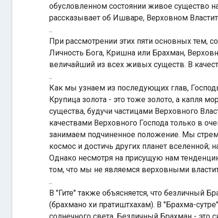
обусловленном состоянии живое существо на
рассказывает об Ишваре, Верховном Властит
..
При рассмотрении этих пяти основных тем, с
Личность Бога, Кришна или Брахман, Верховн
величайший из всех живых существ. В качес
..
Как мы узнаем из последующих глав, Господ
Крупица золота - это тоже золото, а капля м
существа, будучи частицами Верховного Вла
качествами Верховного Господа только в оч
занимаем подчиненное положение. Мы стреми
космос и достичь других планет вселенной; н
Однако несмотря на присущую нам тенденцию
том, что мы не являемся верховными властит
..
В "Гите" также объясняется, что безличный Б
(брахмано хи пратиштхахам). В "Брахма-сутре
солнечного света. Безличный Брахман - это 