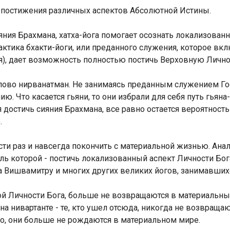
 постижения различных аспектов Абсолютной Истины.
ияния Брахмана, хатха-йога помогает осознать локализова
актика бхакти-йоги, или преданного служения, которое вкл
я), дает возможность полностью постичь Верховную Лично
слово нирванатман. Не занимаясь преданным служением Г
 Что касается гьяни, то они избрали для себя путь гьяна-
 достичь сияния Брахмана, все равно остается вероятность 
.
сти раз и навсегда покончить с материальной жизнью. Ана
цель которой - постичь локализованный аспект Личности Бог
ла Вишвамитру и многих других великих йогов, занимавших
ой Личности Бога, больше не возвращаются в материальный
на нивартанте - те, кто ушел отсюда, никогда не возвращаю
ло, они больше не рождаются в материальном мире.