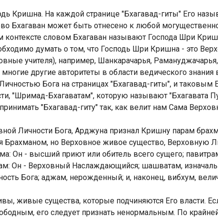
одь Кришна. На каждой странице "Бхагавад-гиты" Его наз
ово Бхагаван может быть отнесено к любой могущественной
 контексте словом Бхагаван называют Господа Шри Кришн
обходимо думать о том, что Господь Шри Кришна - это Верх
овные учителя), например, Шанкарачарья, Рамануджачарья
многие другие авторитеты в области ведического знания 
ичностью Бога на страницах "Бхагавад-гиты", и таковым 
сти, "Шримад-Бхагаватам", которую называют "Бхагавата П
ринимать "Бхагавад-гиту" так, как велит нам Сама Верхов
вной Личности Бога, Арджуна признал Кришну парам брах
я Брахманом, но Верховное живое существо, Верховную Л
: Он - высший приют или обитель всего сущего; павитрам
ушам: Он - Верховный Наслаждающийся; шашватам, изначаль
ость Бога; аджам, нерожденный; и, наконец, вибхум, вели
ивы, живые существа, которые подчиняются Его власти. Е
вободным, его следует признать ненормальным. По крайне