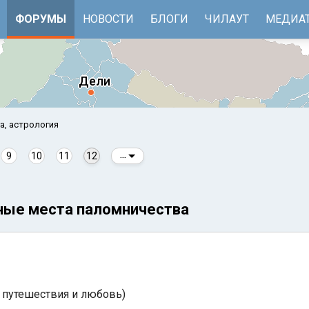
ФОРУМЫ
НОВОСТИ
БЛОГИ
ЧИЛАУТ
МЕДИА
а, астрология
9
10
11
12
...
ные места паломничества
е
Бенгальский залив
 путешествия и любовь)