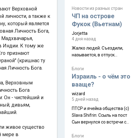
июля. Премьера будет на
Дивали 8 ноября.
ывают Верховной
Новости из разных стран
ЧП на острове
 личности, а также к
Фукок (Вьетнам)
у, который является
овная Личность Бога,
Jorjetta
, Мадхвачарья,
4 дня назад
в Индии. К тому же
Жалко людей. Съездили,
Его признают
называется, в отпуск...
ураной" (кришнас ту
ная Личность Бога.
Блоги
Израиль - о чём это
ма, Верховным
вааще?
ичность Бога
wizard
: Он - чистейший и
5 дней назад
ный; дивьям,
ПТСР и ячейка общества (с)
чайший.
Slava Shifrin: Ссыль на пост
Сын вернулся со встречи с
сли живое существо
армейскими друзьями (год
й мере в
уже, как демобилизовались,
Блоги