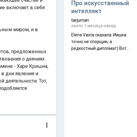
сякающее счастье и
около 845 г. Палатка весит
Про искусственный
ие включает в себя
менее
интеллект
tarjuman
около 1 месяца назад
льным миром, и в
Elena Vasta сказалa: Иишка
точно не спорщик, а
редкостный дипломат) Вот,
ветов, предложенных
точно, надо его в МИДы на
твования о деяниях
помощь в переговорах
имени - Харе Кришна,
слать))
 в дни явления и
й деятельности. Тот,
подобляется