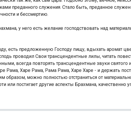
ически так же, как сам царь. Подобно этому, вечное, неис
ами преданного служения. Стало быть, преданное служен
ечности и бессмертию.
ахмана, у него есть желание господствовать над материа
поду, есть предложенную Господу пищу, вдыхать аромат ц
осподь проводил Свои трансцендентные лилы, читать повес
нными, всегда повторять трансцендентные звуки святого 
е Рама, Харе Рама, Рама Рама, Харе Харе - и держать пост
им образом, можно полностью отстраниться от материально
оти или постигает другие аспекты Брахмана, качественно у