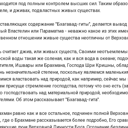
ходится под полным контролем высших сил. Таким образом
еле, и дживах, подвластных живых существах.
оставляющих содержание "Бхагавад-гиты", делается вывод 
ый Властелин или Параматма - неважно какое из этих имен
твенном отношении живые существа неотличны от Верховн
ь считает джив, или живых существ, Своими неотъемлемы
орской воды такая же соленая, как и вся вода в океане; по
стителя, Ишвары или Брахмана, Господа Шри Кришны, обл
ень незначительной степени, поскольку являемся маленьк
мся властвовать над природой, как например, сейчас мы
ам присуще стремление господства, потому что оно есть (
 господствовать над материальной природой, необходимо
елями. Об этом рассказывает "Бхагавад-гита".
рахман равно как и все остальное, подчинен полной Верхов
", где о Брахмане рассказывается более подробно, Его сра
сияющие лучи Верховной Личности Бога. Осознание безлич