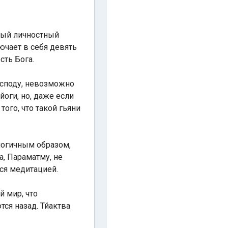
нный личностный
ючает в себя девять
сть Бога.
осподу, невозможно
йоги, но, даже если
того, что такой гьяни
логичным образом,
а, Параматму, не
ся медитацией.
 мир, что
тся назад. Тйактва