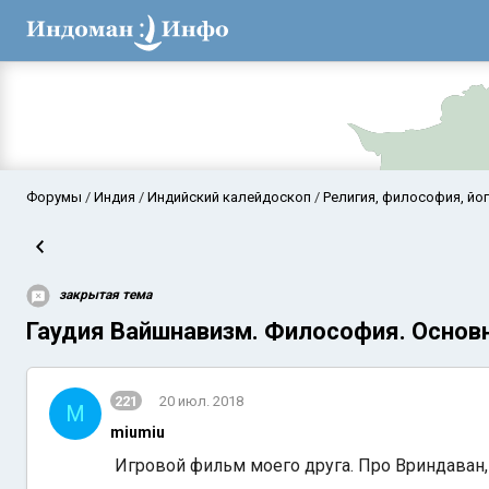
Форумы
Индия
Индийский калейдоскоп
Религия, философия, йог
закрытая тема
Гаудия Вайшнавизм. Философия. Основ
221
20 июл. 2018
M
Аравийское мор
miumiu
Игровой фильм моего друга. Про Вриндаван,