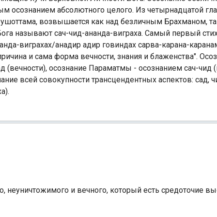
ым осознанием абсолютного целого. Из четырнадцатой гла
рушоттама, возвышается как над безличным Брахманом, та
ога называют сач-чид-ананда-виграха. Самый первый сти
нанда-виграхах/анадир адир говиндах сарва-карана-каранам
 причина и сама форма вечности, знания и блаженства". Осо
д (вечности), осознание Параматмы - осознанием сач-чид (в
ание всей совокупности трансцендентных аспектов: сад, чи
а).
го, неуничтожимого и вечного, который есть средоточие в