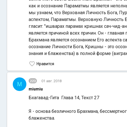
как и осознание Параматмы является неполн
мы узнаем, что Верховная Личность Бога, Пу
аспектом, Параматмы. Верховную Личность Б
гласит: "ишварах парамах кришнах сач-чид-а
является причиной всех причин. Он - главная
Брахмана является осознанием Его аспекта са
осознание Личности Бога, Кришны - это осозн
знания и блаженства) в полной форме (виграх
Нравится
223
01 авг. 2018
M
miumiu
Бхагавад-Гита Глава 14, Текст 27
Я - основа безличного Брахмана, бессмертно
блаженства.