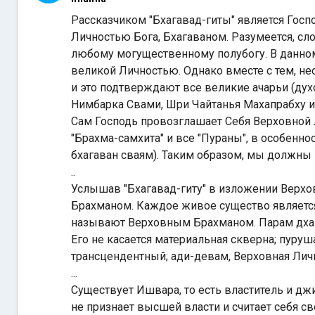
Рассказчиком "Бхагавад-гиты" является Госп
Личностью Бога, Бхагаваном. Разумеется, сл
любому могущественному полубогу. В данном
великой Личностью. Однако вместе с тем, не
и это подтверждают все великие ачарьи (дух
Нимбарка Свами, Шри Чайтанья Махапрабху и 
Сам Господь провозглашает Себя Верховной Л
"Брахма-самхита" и все "Пураны", в особенно
бхагаван сваям). Таким образом, мы должны п
..
Услышав "Бхагавад-гиту" в изложении Верхо
Брахманом. Каждое живое существо являетс
называют Верховным Брахманом. Парам дхама
Его не касается материальная скверна; пур
трансцендентный; ади-девам, Верховная Личн
...
Существует Ишвара, то есть властитель и дж
не признает высшей власти и считает себя с