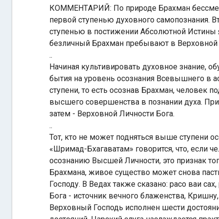
КОММЕНТAРИЙ: По природе Брахман бессмерте
первой ступенью духовного самопознания. В
ступенью в постижении Aбсолютной Истины я
безличный Брахман пребывают в Верховной 
..
Начиная культивировать духовное знание, о
бытия на уровень осознания Всевышнего в ас
ступени, то есть осознав Брахман, человек 
высшего совершенства в познании духа. При
затем - Верховной Личности Бога.
..
Тот, кто не может подняться выше ступени ос
«Шримад-Бхагаватам» говорится, что, если че
осознанию Высшей Личности, это признак тог
Брахмана, живое существо может снова паст
Господу. В Ведах также сказано: расо ваи са
Бога - источник вечного блаженства, Кришну,
Верховный Господь исполнен шести достояний,