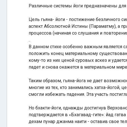
Различные системы йоги предназначены для
Цель гьяна- йоги - постижение безличного с
аспект Абсолютной Истины (Параматму), а пр
процессов (начиная со слушания и повторени
..
В данном стихе особенно важным является 
положить конец материальному существованию.
кому-то из них ценой суровых аскез и удается
падет и снова окажется в материальном мире
Таким образом, гьяна-йога не дает возможно
многие из тех, кто занимались хатха-йогой, 
смогли избежать падения. Эта участь постиг
Но бхакти-йоги, однажды достигнув Верховн
подтверждается в «Бхагавад-гите»: йад гатва 
дехам пунар джанма наити - оставив свое те