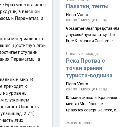
надеюсь увидеть.
ие Брахмана является
Палатки, тенты
ерхдуши, а высшей
Elena Vasta
зом, и Параматма, и
около 1 месяца назад
Gossamer Gear представила
двухслойную палатку The
ровня материального
Free Компания Gossamer
ания. Достигнув этой
Gear представила
достигает ступени
туристическую палатку The
Сплавы и походы
нания Параматмы, а
Free, которая стала первой
Река Протва с
полностью самонесущей
точки зрения
ультралегкой моделью в
туриста-водника
ассортименте
риальный мир. В
Elena Vasta
производителя. Новинка
е приходит к
около 1 месяца назад
получила двухслойную
ь на уровень
конструкцию с отдельным
Юлиана сказалa: Красивые
ным служением
внешним тентом и сетчатой
места) Мне больше
постигает Личность
внутренней палаткой, а ее
нравятся северные леса, как
панишад, 2.7.1).
масса в базовой
в Новгородчине)) Где флора
 часть этих
комплектации составляет
южной тайги
Это интересно