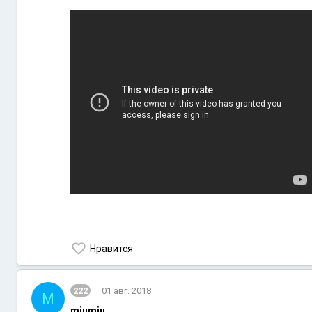
Нравится
222
01 авг. 2018
M
miumiu