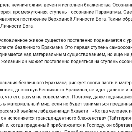
н, неуничтожим, вечен и исполнен блаженства. Осознан
торая, промежуточная, ступень - осознание Параматмы, Св
вляется постижение Верховной Личности Бога. Таким обра
Личности Бога.
бусловленное живое существо постепенно поднимается с у
пекте безличного Брахмана. Это первая ступень самоосозн
поднимается над материальным существованием, но еще не 
 желании он может постепенно подняться на ступень осоз
ознания безличного Брахмана, рискует снова пасть в мате
ловек, достигнув безличного Брахмана, не идет дальше и н
о, что его разум не совсем чист. Поэтому, даже поднявшис
ь в материальный мир, если не будет заниматься предан
х, расам хй эвайам лабдхвананди бхавати - «Когда человек 
 он исполняется трансцендентного блаженства» (Тайттирия-у
 и, когда преданный приближается к Господу, он обретает