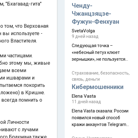
, "Бхагавад-гита"
а продолжают встречаться
Ченду-
почти каждую неделю) и с
Чжанцзяцзе-
порога сообщил: "Эйтан
Фужун-Фенхуан
разводится!" Эйтан -
о том, что Верховная
SvetaVolga
мальчик из религиозной
 вы используете -
9 дней назад
семьи, из тех, кого называют
ого Властителя.
"вязаные кипы". С 2022-го
Следующая точка –
«небесный петух клюет
ми частицами.
зернышки», не пользуется
добно этому мы, живые
спросом и вполне
адаем всеми
заслужено, и чтобы попасть
Страхование, безопасность,
ими ишварами и
связь, деньги
на начало тропы показали
 пытаемся покорить
Кибермошенники
водителю карту, иначе
заложено) в Кришне.
автобус не остановится.
Elena Vasta
 всегда помнить о
Пошли туда, потому что я
11 дней назад
начиталась восторженных
Elena Vasta сказалa: России
отзывов. По мне – сплошная
появился новый способ
физуха, долгий спуск, потом
ной Личности
кражи аккаунтов Telegram
подъем по этому же пути.
внивают с лучами
без пароля и SMS
Вполне можно пропустить.
ного Брахмана также