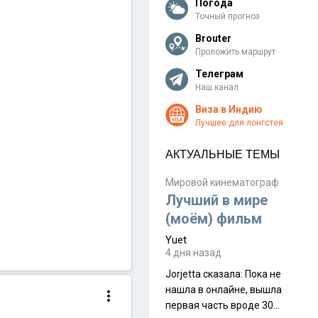
Погода
Точный прогноз
Brouter
Проложить маршрут
Телеграм
Наш канал
Виза в Индию
Лучшее для лонгстея
АКТУАЛЬНЫЕ ТЕМЫ
Мировой кинематограф
Лучший в мире
(моём) фильм
Yuet
4 дня назад
Jorjetta сказалa: Пока не
нашла в онлайне, вышла
первая часть вроде 30