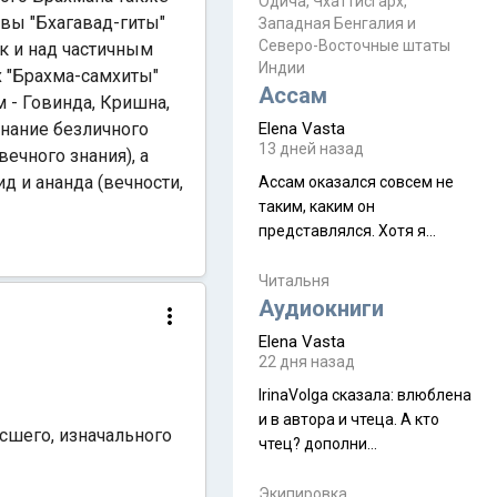
Прочитайте! У моих двух
Одича, Чхаттисгарх,
Пока
вы "Бхагавад-гиты"
Западная Бенгалия и
знакомых вот так увели
Северо-Восточные штаты
к и над частичным
аккаунты
Индии
х "Брахма-самхиты"
Ассам
 - Говинда, Кришна,
знание безличного
Elena Vasta
13 дней назад
ечного знания), а
д и ананда (вечности,
Ассам оказался совсем не
таким, каким он
представлялся. Хотя я
увидела его буквально
краешек, но все же схватила
Читальня
ауру штата, как-то он меня
Аудиокниги
принял и я его. Пышная
Elena Vasta
природа, мягкие
22 дня назад
доброжелательные люди,
IrinaVolga сказалa: влюблена
такая как бы переходная
и в автора и чтеца. А кто
ступень между привычной
ысшего, изначального
чтец? дополни
нам Индией и остальными
рекомендацию
СВ штатами, которые я тоже
Экипировка