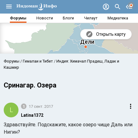
Форумы
Новости
Блоги
Чилаут
Медиатека
Открыть карту
Форумы
Гималаи и Тибет
Индия: Химачал Прадеш, Ладак и
Кашмир
Сринагар. Озера
1
17 сент. 2017
L
Latina1372
Здравствуйте. Подскажите, какое озеро чище Даль или
Аравийское море
Бенг
Нигин?