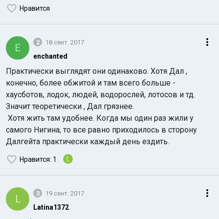
Нравится
2
18 сент. 2017
E
enchanted
Практически выглядят они одинаково. Хотя Дал ,
Индийский океан
конечно, более обжитой и там всего больше -
хаусботов, лодок, людей, водорослей, лотосов и тд.
Значит теоретически , Дал грязнее.
Хотя жить там удобнее. Когда мы один раз жили у
самого Нигина, то все равно приходилось в сторону
Далгейта практически каждый день ездить.
L
Нравится
: 1
3
19 сент. 2017
L
Latina1372