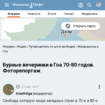
Форумы
Новости
Блоги
Чилаут
Медиатека
Открыть карту
Форумы
Индия
Путеводитель по штатам Индии
Махараштра и
Гоа
Бурные вечеринки в Гоа 70-80 годов.
Фоторепортаж
1
27 дек. 2017
IrinaVolga
(модератор)
Аравийское море
Бенг
Свобода, которую люди западных стран в 70-е и 80-е