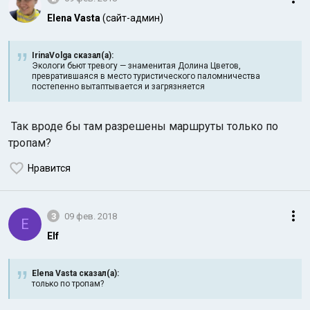
Elena Vasta
(сайт-админ)
IrinaVolga сказал(а):
Экологи бьют тревогу — знаменитая Долина Цветов,
превратившаяся в место туристического паломничества
постепенно вытаптывается и загрязняется
Так вроде бы там разрешены маршруты только по
тропам?
Нравится
3
09 фев. 2018
E
Elf
Elena Vasta сказал(а):
только по тропам?