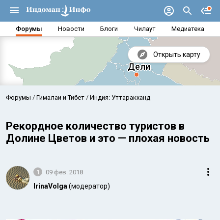
Форумы
Новости
Блоги
Чилаут
Медиатека
Открыть карту
Форумы
Гималаи и Тибет
Индия: Уттаракханд
Рекордное количество туристов в
Долине Цветов и это — плохая новость
1
09 фев. 2018
IrinaVolga
(модератор)
Аравийское море
Бенг