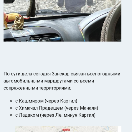
По сути дела сегодня Занскар связан всепогодными
автомобильными маршрутами со всеми
сопряженными территориями:
с Кашмиром (через Каргил)
с Химачал Прадешем (через Манали)
с Ладаком (через Ле, минуя Каргил)