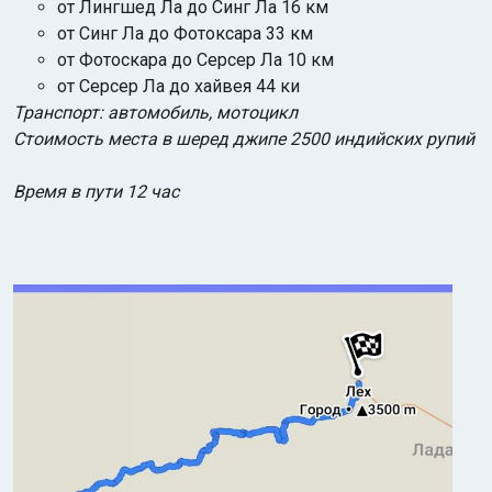
от Лингшед Ла до Синг Ла 16 км
от Синг Ла до Фотоксара 33 км
от Фотоскара до Серсер Ла 10 км
от Серсер Ла до хайвея 44 ки
Транспорт: автомобиль, мотоцикл
Стоимость места в шеред джипе 2500 индийских рупий
Время в пути 12 час