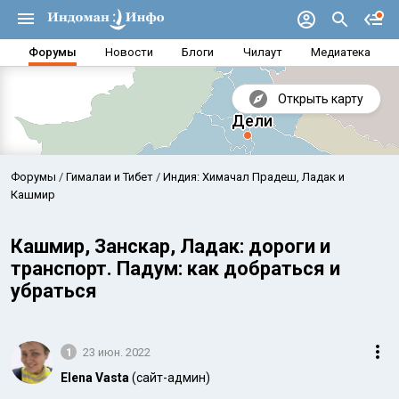
Форумы
Новости
Блоги
Чилаут
Медиатека
Открыть карту
Форумы
Гималаи и Тибет
Индия: Химачал Прадеш, Ладак и
Кашмир
Кашмир, Занскар, Ладак: дороги и
транспорт. Падум: как добраться и
убраться
1
23 июн. 2022
Аравийское море
Бенг
Elena Vasta
(сайт-админ)