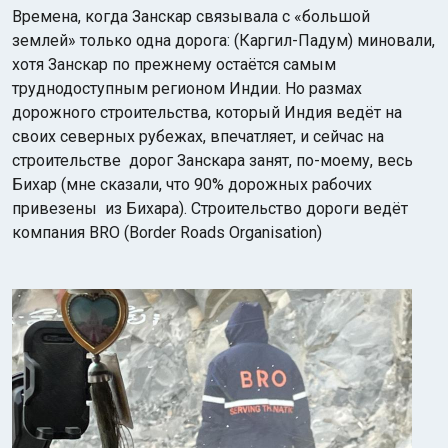
Времена, когда Занскар связывала с «большой
землей» только одна дорога: (Каргил-Падум) миновали,
хотя Занскар по прежнему остаётся самым
труднодоступным регионом Индии. Но размах
дорожного строительства, который Индия ведёт на
своих северных рубежах, впечатляет, и сейчас на
строительстве дорог Занскара занят, по-моему, весь
Индийский океан
Бихар (мне сказали, что 90% дорожных рабочих
привезены из Бихара). Строительство дороги ведёт
компания BRO (Border Roads Organisation)