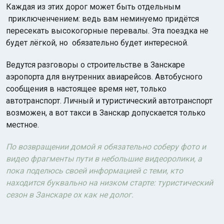
Каждая из этих дорог может быть отдельным
приключенчением: ведь вам неминуемо придётся
пересекать высокогорные перевалы. Эта поездка не
будет лёгкой, но обязательно будет интересной.
Ведутся разговоры о строительстве в Занскаре
аэропорта для внутренних авиарейсов. Автобусного
сообщения в настоящее время нет, только
автотранспорт. Личный и туристический автотранспорт
возможен, а вот такси в Занскар допускается только
местное.
По возвращении домой я обязательно соберу фото и
видео фрагменты пути в небольшие видеоролики, а
пока поделюсь своей информацией с теми, кто
находится буквально на низком старте: туристический
сезон в Занскаре ох как не долог.