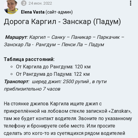
2
24 июн. 2022
Elena Vasta
(сайт-админ)
Дорога Каргил - Занскар (Падум)
Маршрут
: Каргил – Санку – Паникар – Паркачик –
Занскар Ла - Рангдум – Пенси Ла – Падум
Таблица расстояний:
От Каргила до Рангдума: 120 км
От Рангдума до Падума: 122 км
Транспорт
: шеред джип: 2500 рупий , в пути
приблизительно 7 часов
На стоянке джипов Каргила ищите джип с
прикреплённой на лобовом стекле запиской «Zanskar»,
там же будет контакт водителя. Звоните по указанному
телефону и бронируете себе место. Или просите
сделать это кого-то из суетящихся рядом водителей