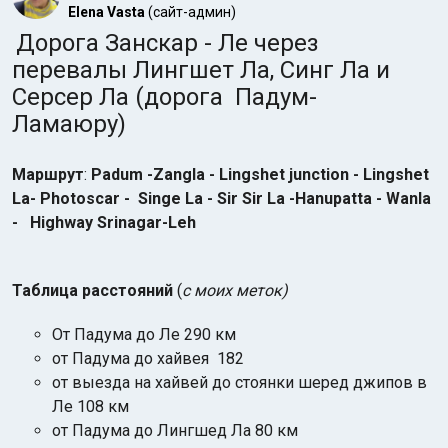
Elena Vasta
(сайт-админ)
Дорога Занскар - Ле через
перевалы Лингшет Ла, Синг Ла и
Серсер Ла (дорога Падум-
Ламаюру)
Маршрут
:
Padum -Zangla -
Lingshet junction - Lingshet
La- Photoscar -
Singe La -
Sir Sir La -Hanupatta - Wanla
- Highway Srinagar-Leh
Таблица расстояний
(
с моих меток)
От Падума до Ле 290 км
от Падума до хайвея 182
от выезда на хайвей до стоянки шеред джипов в
Ле 108 км
от Падума до Лингшед Ла 80 км