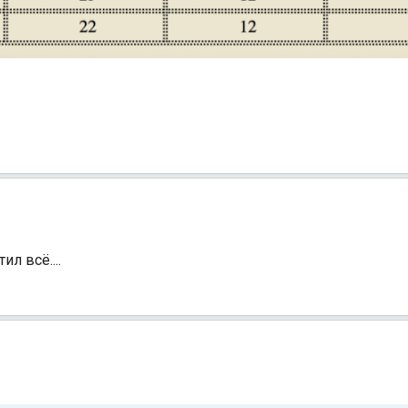
л всё....