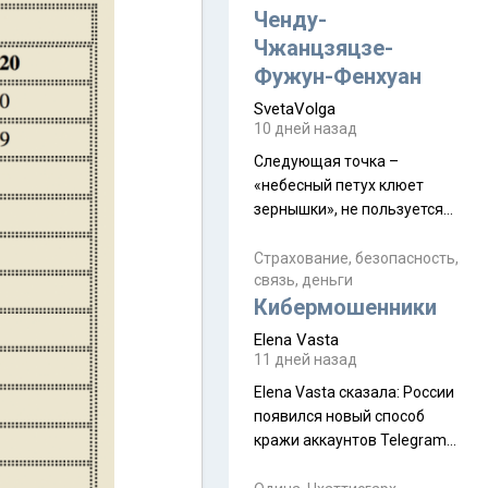
а продолжают встречаться
Ченду-
почти каждую неделю) и с
Чжанцзяцзе-
порога сообщил: "Эйтан
Фужун-Фенхуан
разводится!" Эйтан -
SvetaVolga
мальчик из религиозной
10 дней назад
семьи, из тех, кого называют
"вязаные кипы". С 2022-го
Следующая точка –
«небесный петух клюет
зернышки», не пользуется
спросом и вполне
заслужено, и чтобы попасть
Страхование, безопасность,
связь, деньги
на начало тропы показали
Кибермошенники
водителю карту, иначе
автобус не остановится.
Elena Vasta
Пошли туда, потому что я
11 дней назад
начиталась восторженных
Elena Vasta сказалa: России
отзывов. По мне – сплошная
появился новый способ
физуха, долгий спуск, потом
кражи аккаунтов Telegram
подъем по этому же пути.
без пароля и SMS
Вполне можно пропустить.