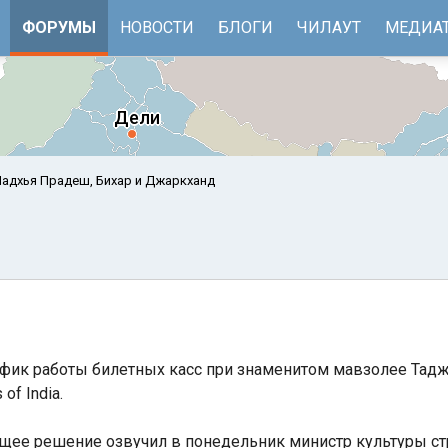
ФОРУМЫ
НОВОСТИ
БЛОГИ
ЧИЛАУТ
МЕДИА
адхья Прадеш, Бихар и Джаркханд
фик работы билетных касс при знаменитом мавзолее Тадж
е
Бенгальский залив
of India.
ющее решение озвучил в понедельник министр культуры с