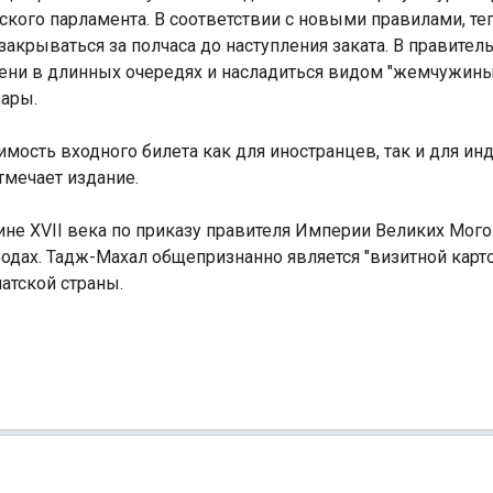
ского парламента. В соответствии с новыми правилами, т
закрываться за полчаса до наступления заката. В правитель
мени в длинных очередях и насладиться видом "жемчужины
жары.
имость входного билета как для иностранцев, так и для ин
Индийский океан
мечает издание.
не XVII века по приказу правителя Империи Великих Мог
родах. Тадж-Махал общепризнанно является "визитной карт
тской страны.