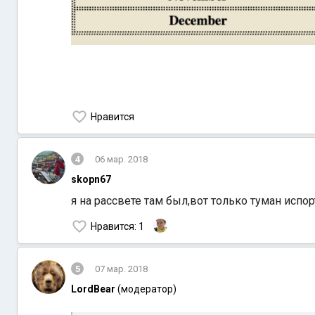
Нравится
4
06 мар. 2018
skopn67
я на рассвете там был,вот только туман испорти
Нравится
: 1
5
07 мар. 2018
LordBear
(модератор)