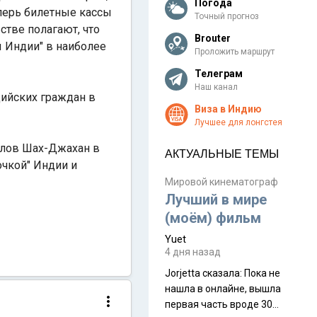
Погода
еперь билетные кассы
Точный прогноз
стве полагают, что
Brouter
 Индии" в наиболее
Проложить маршрут
Телеграм
Наш канал
дийских граждан в
Виза в Индию
Лучшее для лонгстея
олов Шах-Джахан в
АКТУАЛЬНЫЕ ТЕМЫ
очкой" Индии и
Мировой кинематограф
Лучший в мире
(моём) фильм
Yuet
4 дня назад
Jorjetta сказалa: Пока не
нашла в онлайне, вышла
первая часть вроде 30