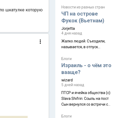
июля. Премьера будет на
Дивали 8 ноября.
Новости из разных стран
 по шкатулке которую
ЧП на острове
Фукок (Вьетнам)
Jorjetta
4 дня назад
Жалко людей. Съездили,
называется, в отпуск...
Блоги
Израиль - о чём это
вааще?
wizard
5 дней назад
ПТСР и ячейка общества (с)
Slava Shifrin: Ссыль на пост
Сын вернулся со встречи с
армейскими друзьями (год
уже, как демобилизовались,
Блоги