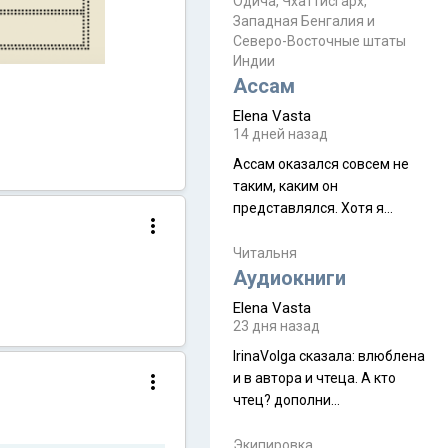
Прочитайте! У моих двух
Одича, Чхаттисгарх,
Пока
Западная Бенгалия и
знакомых вот так увели
Северо-Восточные штаты
аккаунты
Индии
Ассам
Elena Vasta
14 дней назад
Ассам оказался совсем не
таким, каким он
представлялся. Хотя я
увидела его буквально
краешек, но все же схватила
Читальня
ауру штата, как-то он меня
Аудиокниги
принял и я его. Пышная
Elena Vasta
природа, мягкие
23 дня назад
доброжелательные люди,
IrinaVolga сказалa: влюблена
такая как бы переходная
и в автора и чтеца. А кто
ступень между привычной
чтец? дополни
нам Индией и остальными
рекомендацию
СВ штатами, которые я тоже
Экипировка