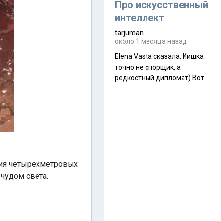
около 845 г. Палатка весит
Про искусственный
менее
интеллект
tarjuman
около 1 месяца назад
Elena Vasta сказалa: Иишка
точно не спорщик, а
редкостный дипломат) Вот,
точно, надо его в МИДы на
помощь в переговорах
слать))
ения четырехметровых
чудом света.