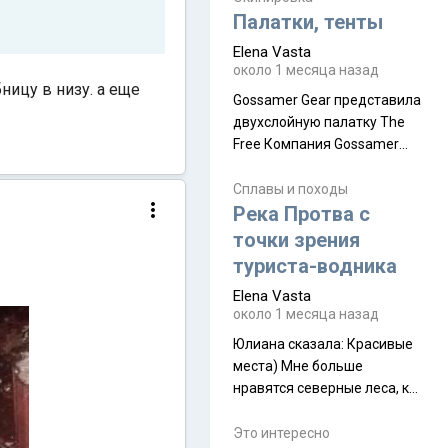
надеюсь увидеть.
Палатки, тенты
Elena Vasta
около 1 месяца назад
ницу в низу. а еще
Gossamer Gear представила
двухслойную палатку The
Free Компания Gossamer
Gear представила
туристическую палатку The
Сплавы и походы
Free, которая стала первой
Река Протва с
полностью самонесущей
точки зрения
ультралегкой моделью в
туриста-водника
ассортименте
Elena Vasta
производителя. Новинка
около 1 месяца назад
получила двухслойную
конструкцию с отдельным
Юлиана сказалa: Красивые
внешним тентом и сетчатой
места) Мне больше
внутренней палаткой, а ее
нравятся северные леса, как
масса в базовой
в Новгородчине)) Где флора
комплектации составляет
южной тайги
Это интересно