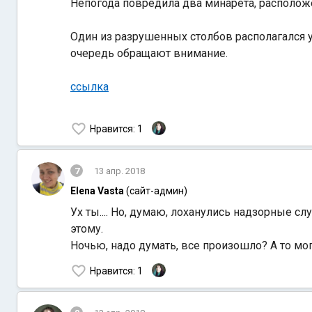
Непогода повредила два минарета, располож
Один из разрушенных столбов располагался у
очередь обращают внимание.
ссылка
Нравится
: 1
7
13 апр. 2018
Elena Vasta
(сайт-админ)
Ух ты.... Но, думаю, лоханулись надзорные 
этому.
Ночью, надо думать, все произошло? А то м
Нравится
: 1