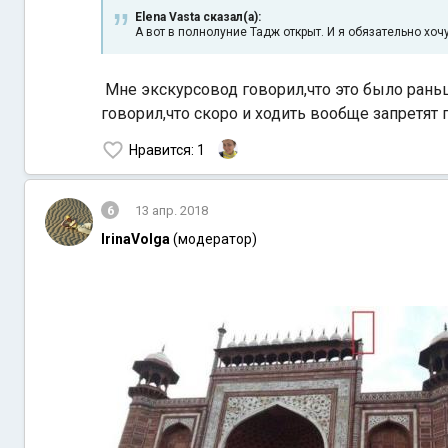
Elena Vasta сказал(а):
А вот в полнолуние Тадж открыт. И я обязательно хо
Мне экскурсовод говорил,что это было раньше,
говорил,что скоро и ходить вообще запретят 
Нравится
: 1
6
13 апр. 2018
IrinaVolga
(модератор)