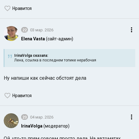
Нравится
22
03 мар. 2026
Elena Vasta
(сайт-админ)
Индийский океан
IrinaVolga сказалa:
Лена, ссылка в последнем топике нерабочая
Ну напиши как сейчас обстоят дела
Нравится
23
04 мар. 2026
IrinaVolga
(модератор)
Ой, что-то прям совсем просто дела. На автоматах