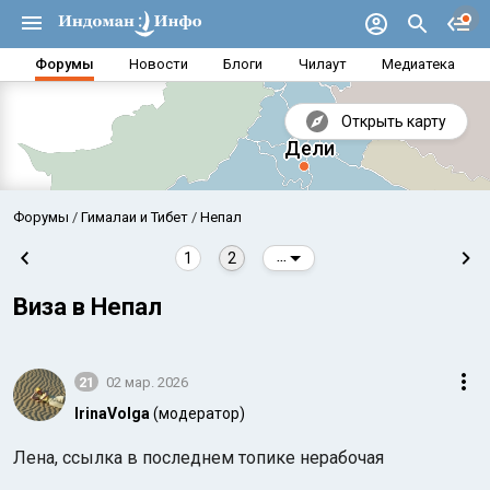
Форумы
Новости
Блоги
Чилаут
Медиатека
Открыть карту
Форумы
Гималаи и Тибет
Непал
1
2
...
Виза в Непал
21
02 мар. 2026
IrinaVolga
(модератор)
Аравийское море
Бенг
Лена, ссылка в последнем топике нерабочая