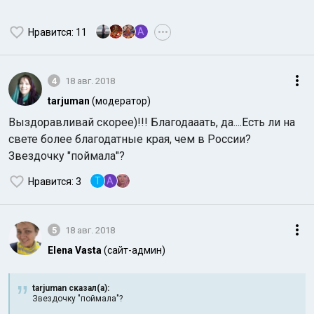
A
Нравится
: 11
•••
4
18 авг. 2018
tarjuman
(модератор)
Выздоравливай скорее)!!! Благодааать, да....Есть ли на
свете более благодатные края, чем в России?
Звездочку "поймала"?
T
A
Нравится
: 3
5
18 авг. 2018
Elena Vasta
(сайт-админ)
tarjuman сказал(а):
Звездочку "поймала"?