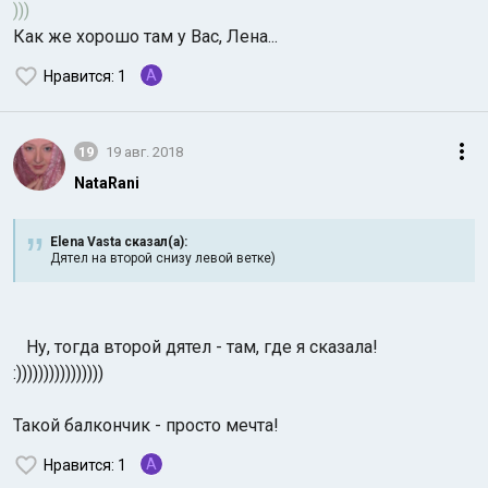
)))
Как же хорошо там у Вас, Лена...
A
Нравится
: 1
19
19 авг. 2018
NataRani
Elena Vasta сказал(а):
Дятел на второй снизу левой ветке)
Ну, тогда второй дятел - там, где я сказала!
:))))))))))))))))
Такой балкончик - просто мечта!
A
Нравится
: 1