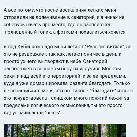
А все потому, что после воспаления лёгких меня
отправили на долечивание в санаторий, и я никак не
соберусь начать про место, где он расположен,
полноценный топик, а фотками похвалиться хочется.
Я под Кубинкой, надо мной летают "Русские витязи", но
Индийский океан
это не раздражает, так как летают они час в день и
просто ух чего вытворяют в небе. Санаторий
расположен в сосновом бору на излучине Москвы
реки, и над всей его территорией и за ее пределами,
куда я уже домаршировала, разлита благодать. Только
не спрашивайте меня, что это такое - "благодать" и как я
это почувствовала - слишком много понятий лежит за
пределами логического осмысления, ты это просто
вдруг начинаешь "знать".