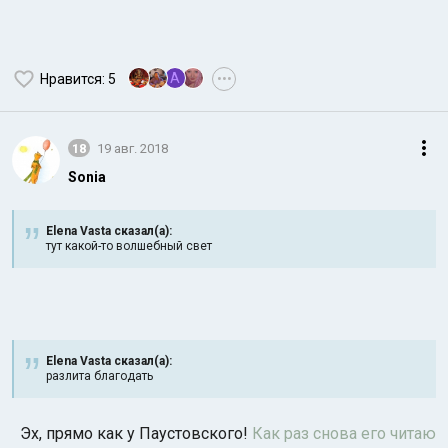
A
Нравится
: 5
•••
18
19 авг. 2018
Sonia
Elena Vasta сказал(а):
тут какой-то волшебный свет
Elena Vasta сказал(а):
разлита благодать
Эх, прямо как у Паустовского!
Как раз снова его читаю