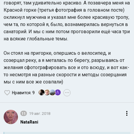
говорят, там удивительно красиво. А позавчера меня на
Красной горке (третья фотография в головном посте)
окликнул мужчина и указал мне более красивую тропу,
чем та, по которой я, было, вознамерилась вернуться в
санаторий. И мы с ним потом проговорили ещё часа три
на всякие глобальные темы.
Он стоял на пригорке, опершись о велосипед, и
созерцал реку, а я металась по берегу, разрываясь от
желания сфотографировать все и ото всюду, и вот как-
то несмотря на разные скорости и методы созерцания
мы с ним все же совпали)
A
Нравится
: 9
•••
11
19 авг. 2018
NataRani