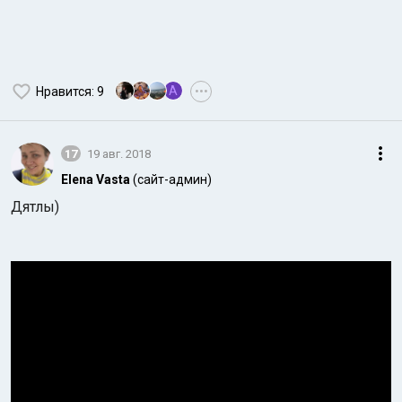
A
Нравится
: 9
•••
17
19 авг. 2018
Elena Vasta
(сайт-админ)
Дятлы)