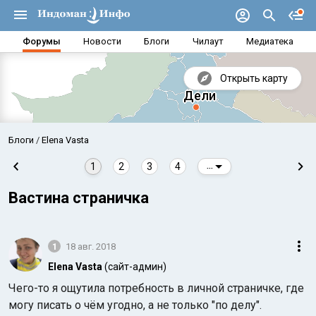
Форумы
Новости
Блоги
Чилаут
Медиатека
Открыть карту
Блоги
Elena Vasta
1
2
3
4
...
Вастина страничка
1
18 авг. 2018
Elena Vasta
(сайт-админ)
Чего-то я ощутила потребность в личной страничке, где
Аравийское море
Бенг
могу писать о чём угодно, а не только "по делу".