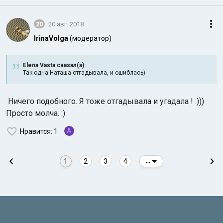
20
20 авг. 2018
IrinaVolga
(модератор)
Elena Vasta сказал(а):
Так одна Наташа отгадывала, и ошиблась)
Ничего подобного. Я тоже отгадывала и угадала ! :)))
Просто молча. :)
A
Нравится
: 1
1
2
3
4
...