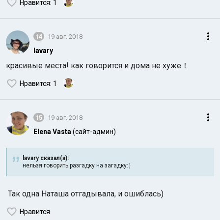
Нравится
: 1
14
19 авг. 2018
lavary
красивые места! как говорится и дома не хуже！
Нравится
: 1
15
19 авг. 2018
Elena Vasta
(сайт-админ)
lavary сказал(а):
нельзя говорить разгадку на загадку:）
Так одна Наташа отгадывала, и ошиблась)
Нравится