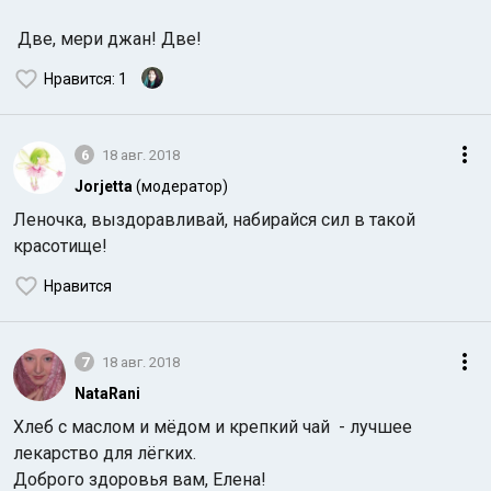
Две, мери джан! Две!
Нравится
: 1
6
18 авг. 2018
Jorjetta
(модератор)
Леночка, выздоравливай, набирайся сил в такой
красотище!
Нравится
7
18 авг. 2018
NataRani
Хлеб с маслом и мёдом и крепкий чай - лучшее
лекарство для лёгких.
Доброго здоровья вам, Елена!